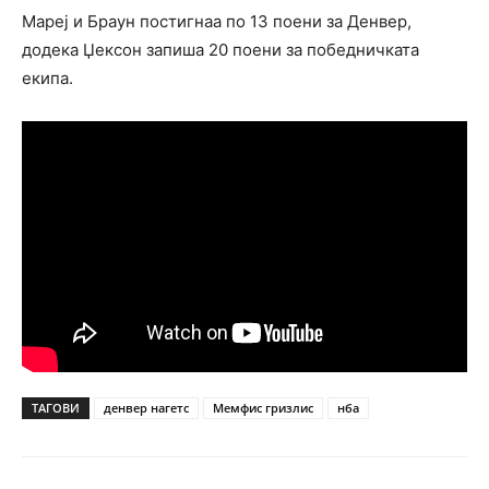
Мареј и Браун постигнаа по 13 поени за Денвер,
додека Џексон запиша 20 поени за победничката
екипа.
ТАГОВИ
денвер нагетс
Мемфис гризлис
нба