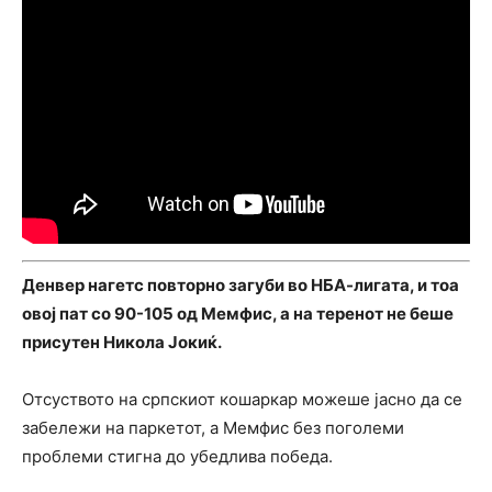
Денвер нагетс повторно загуби во НБА-лигата, и тоа
овој пат со 90-105 од Мемфис, а на теренот не беше
присутен Никола Јокиќ.
Отсуството на српскиот кошаркар можеше јасно да се
забележи на паркетот, а Мемфис без поголеми
проблеми стигна до убедлива победа.