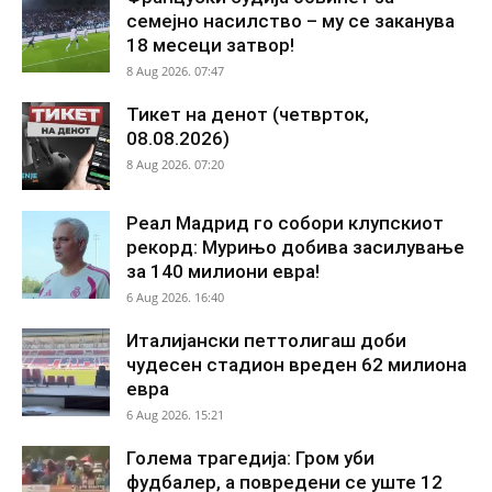
семејно насилство – му се заканува
18 месеци затвор!
8 Aug 2026. 07:47
Тикет на денот (четврток,
08.08.2026)
8 Aug 2026. 07:20
Реал Мадрид го собори клупскиот
рекорд: Мурињо добива засилување
за 140 милиони евра!
6 Aug 2026. 16:40
Италијански петтолигаш доби
чудесен стадион вреден 62 милиона
евра
6 Aug 2026. 15:21
Голема трагедија: Гром уби
фудбалер, а повредени се уште 12