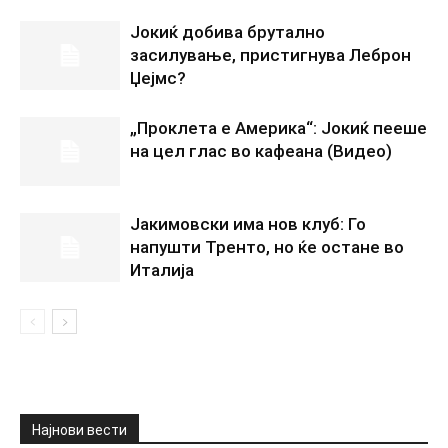
Јокиќ добива брутално
засилување, пристигнува Леброн
Џејмс?
„Проклета е Америка“: Јокиќ пееше
на цел глас во кафеана (Видео)
Јакимовски има нов клуб: Го
напушти Тренто, но ќе остане во
Италија
Најнови вести