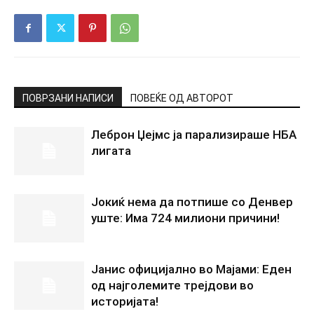
ПОВРЗАНИ НАПИСИ
ПОВЕЌЕ ОД АВТОРОТ
Леброн Џејмс ја парализираше НБА
лигата
Јокиќ нема да потпише со Денвер
уште: Има 724 милиони причини!
Јанис официјално во Мајами: Еден
од најголемите трејдови во
историјата!