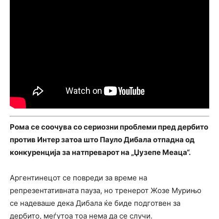
Рома се соочува со сериозни проблеми пред дербито
против Интер затоа што Пауло Дибала отпадна од
конкуренција за натпреварот на „Џузепе Меаца“.
Аргентинецот се повреди за време на
репрезентативната пауза, но тренерот Жозе Мурињо
се надеваше дека Дибала ќе биде подготвен за
дербито, меѓутоа тоа нема да се случи.