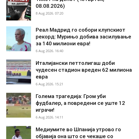
08.08.2026)
8 Aug 2026. 07:20
Реал Мадрид го собори клупскиот
рекорд: Мурињо добива засилување
за 140 милиони евра!
6 Aug 2026. 16:40
Италијански петтолигаш доби
чудесен стадион вреден 62 милиона
евра
6 Aug 2026. 15:21
Голема трагедија: Гром уби
фудбалер, а повредени се уште 12
играчи!
6 Aug 2026. 14:11
Медиумите во Шпанија утрово го
објавија она што се чекаше со