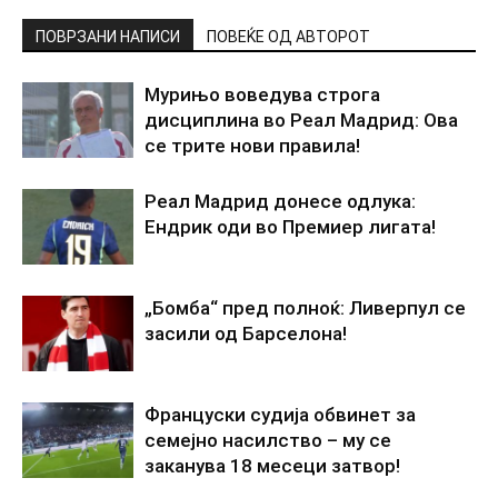
ПОВРЗАНИ НАПИСИ
ПОВЕЌЕ ОД АВТОРОТ
Мурињо воведува строга
дисциплина во Реал Мадрид: Ова
се трите нови правила!
Реал Мадрид донесе одлука:
Ендрик оди во Премиер лигата!
„Бомба“ пред полноќ: Ливерпул се
засили од Барселона!
Француски судија обвинет за
семејно насилство – му се
заканува 18 месеци затвор!