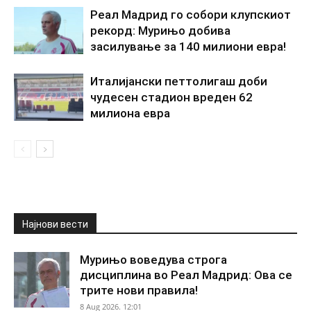
Реал Мадрид го собори клупскиот
рекорд: Мурињо добива
засилување за 140 милиони евра!
Италијански петтолигаш доби
чудесен стадион вреден 62
милиона евра
Најнови вести
Мурињо воведува строга
дисциплина во Реал Мадрид: Ова се
трите нови правила!
8 Aug 2026. 12:01