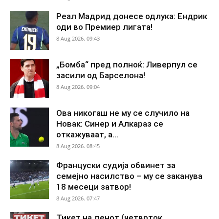
Реал Мадрид донесе одлука: Ендрик
оди во Премиер лигата!
8 Aug 2026. 09:43
„Бомба“ пред полноќ: Ливерпул се
засили од Барселона!
8 Aug 2026. 09:04
Ова никогаш не му се случило на
Новак: Синер и Алкараз се
откажуваат, а...
8 Aug 2026. 08:45
Француски судија обвинет за
семејно насилство – му се заканува
18 месеци затвор!
8 Aug 2026. 07:47
Тикет на денот (четврток,