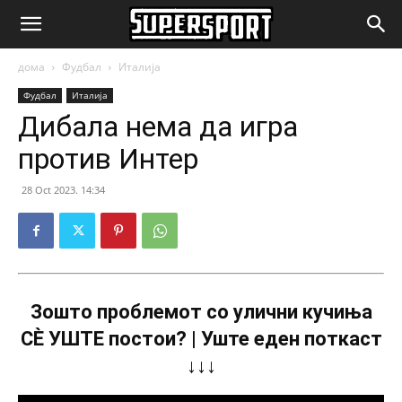
SuperSport.mk
дома
Фудбал
Италија
Фудбал
Италија
Дибала нема да игра
против Интер
28 Oct 2023. 14:34
Зошто проблемот со улични кучиња
СÈ УШТЕ постои? | Уште еден поткаст
↓↓↓