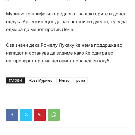
Мурињо го прифатил предлогот на докторите и донел
одлука Аргентинецот да на настапи во дуелот, туку да
одмора до мечот против Лече.
Ова значи дека Ромелу Лукаку ќе нема поддршка во
нападот и останува да видиме како ќе одигра во
натпреварот против неговиот поранешен клуб.
ТАГОВИ
Жозе Мурињо
Интер
рома