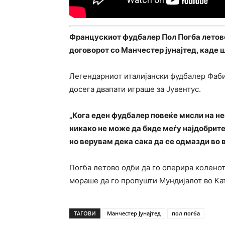
Францускиот фудбалер Пол Погба летово
договорот со Манчестер јунајтед, каде 
Легендарниот италијански фудбалер Фаби
досега двапати играше за Јувентус.
„Кога еден фудбалер повеќе мисли на не
никако не може да биде меѓу најдобрите 
но верувам дека сака да се одмазди во в
Погба летово одби да го оперира коленот
мораше да го пропушти Мундијалот во Ката
ТАГОВИ
Манчестер Јунајтед
пол погба