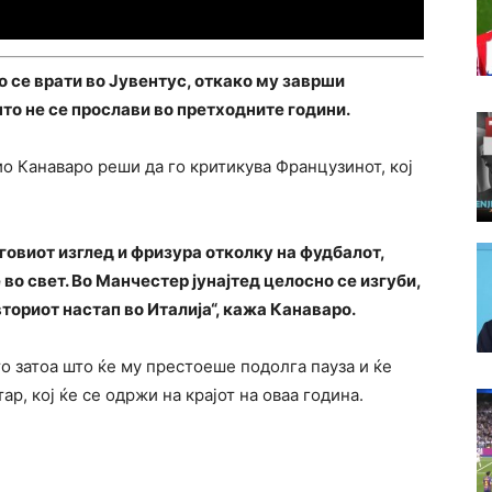
 се врати во Јувентус, откако му заврши
што не се прослави во претходните години.
о Канаваро реши да го критикува Французинот, кој
говиот изглед и фризура отколку на фудбалот,
во свет. Во Манчестер јунајтед целосно се изгуби,
ториот настап во Италија“, кажа Канаваро.
о затоа што ќе му престоеше подолга пауза и ќе
р, кој ќе се одржи на крајот на оваа година.