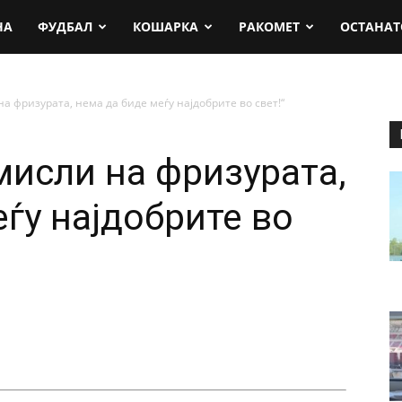
rt.mk
НА
ФУДБАЛ
КОШАРКА
РАКОМЕТ
ОСТАНАТ
а фризурата, нема да биде меѓу најдобрите во свет!“
мисли на фризурата,
ѓу најдобрите во