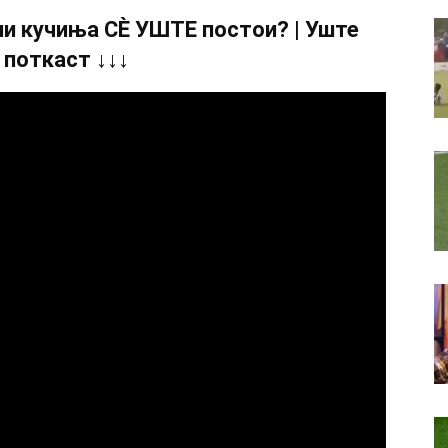
и кучиња СÈ УШТЕ постои? | Уште
 поткаст ↓↓↓