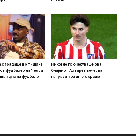
а страдаше во тишина:
Никој не го очекуваше ова:
от фудбалер на Челси
Очајниот Алварез вечерва
на тајна на фудбалот
направи тоа што мораше