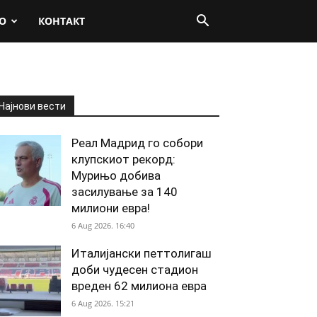
О
КОНТАКТ
Најнови вести
Реал Мадрид го собори
клупскиот рекорд:
Мурињо добива
засилување за 140
милиони евра!
6 Aug 2026. 16:40
Италијански петтолигаш
доби чудесен стадион
вреден 62 милиона евра
6 Aug 2026. 15:21