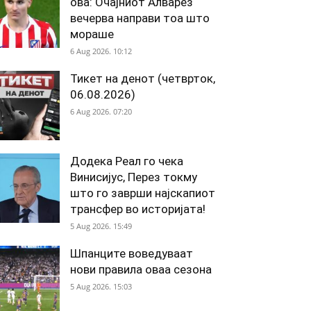
ова: Очајниот Алварез
вечерва направи тоа што
мораше
6 Aug 2026. 10:12
Тикет на денот (четврток,
06.08.2026)
6 Aug 2026. 07:20
Додека Реал го чека
Винисијус, Перез токму
што го заврши најскапиот
трансфер во историјата!
5 Aug 2026. 15:49
Шпанците воведуваат
нови правила оваа сезона
5 Aug 2026. 15:03