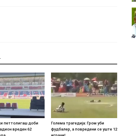
Т
ки петтолигаш доби
Голема трагедија: Гром уби
адион вреден 62
фудбалер, а повредени се уште 12
вра
играчи!