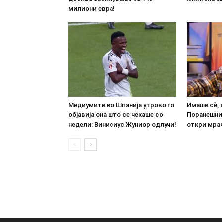
милиони евра!
Медиумите во Шпанија утрово го
Имаше сè, 
објавија она што се чекаше со
Поранешни
недели: Винисиус Жуниор одлучи!
откри мрач