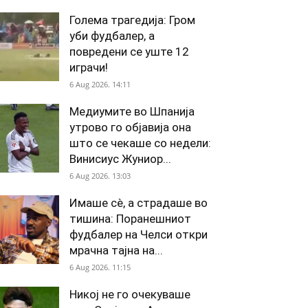
Голема трагедија: Гром
уби фудбалер, а
повредени се уште 12
играчи!
6 Aug 2026. 14:11
Медиумите во Шпанија
утрово го објавија она
што се чекаше со недели:
Винисиус Жуниор...
6 Aug 2026. 13:03
Имаше сè, а страдаше во
тишина: Поранешниот
фудбалер на Челси откри
мрачна тајна на...
6 Aug 2026. 11:15
Никој не го очекуваше