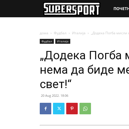
SuperSpo
ПОЧЕТ
дома
Фудбал
Италија
„Додека Погба мисли н
Фудбал
Италија
„Додека Погба 
нема да биде ме
свет!“
20 Aug 2022. 18:06