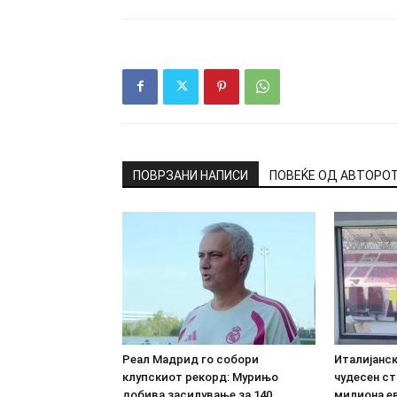
ПОВРЗАНИ НАПИСИ
ПОВЕЌЕ ОД АВТОРО
Реал Мадрид го собори
Италијанс
клупскиот рекорд: Мурињо
чудесен ст
добива засилување за 140
милиона е