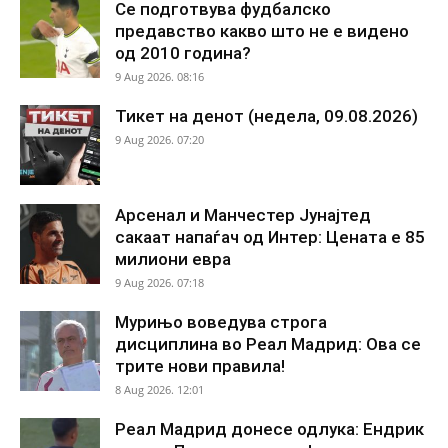
Се подготвува фудбалско
предавство какво што не е видено
од 2010 година?
9 Aug 2026. 08:16
Тикет на денот (недела, 09.08.2026)
9 Aug 2026. 07:20
Арсенал и Манчестер Јунајтед
сакаат напаѓач од Интер: Цената е 85
милиони евра
9 Aug 2026. 07:18
Мурињо воведува строга
дисциплина во Реал Мадрид: Ова се
трите нови правила!
8 Aug 2026. 12:01
Реал Мадрид донесе одлука: Ендрик