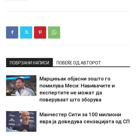
ПОВРЗАНИ НАПИСИ
ПОВЕЌЕ ОД АВТОРОТ
Марцињак објасни зошто го
помилува Меси: Навивачите и
експертите не можат да
поверуваат што зборува
Манчестер Сити за 100 милиони
евра ја доведува сензацијата од СП