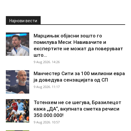
Најнови вести
Марцињак објасни зошто го
помилува Меси: Навивачите и
експертите не можат да поверуваат
што...
9 Aug 2026. 14:26
Манчестер Сити за 100 милиони евра
ја доведува сензацијата од СП
9 Aug 2026. 11:17
Тотенхем не се шегува, Бразилецот
кажа „ДА“, вкупната сметка речиси
350.000.000!
9 Aug 2026. 10:57