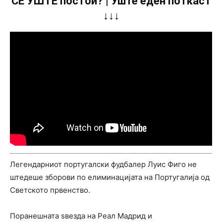
СÈ УШТЕ постои? | Уште еден поткаст
↓↓↓
Легендарниот португалски фудбалер Луис Фиго не
штедеше зборови по елиминацијата на Португалија од
Светското првенство.
Поранешната ѕвезда на Реал Мадрид и