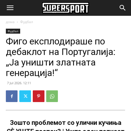
SuperSport.mk
дома
Фудбал
Фудбал
Фиго експлодираше по
дебаклот на Португалија:
„Ја уништи златната
генерација!“
7 Jul 2026. 12:11
Зошто проблемот со улични кучиња