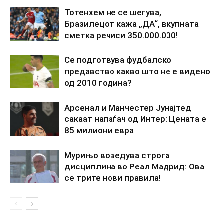
Тотенхем не се шегува,
Бразилецот кажа „ДА“, вкупната
сметка речиси 350.000.000!
Се подготвува фудбалско
предавство какво што не е видено
од 2010 година?
Арсенал и Манчестер Јунајтед
сакаат напаѓач од Интер: Цената е
85 милиони евра
Мурињо воведува строга
дисциплина во Реал Мадрид: Ова
се трите нови правила!