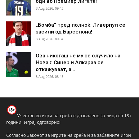
оди во Премиер лигата!
8 Aug 2026. 09:43
„Бомба“ пред полноќ: Ливерпул се
засили од Барселона!
8 Aug 2026. 09:04
Ова никогаш не му се случило на
Новак: Синер и Алкараз се
откажуваат, а...
8 Aug 2026. 08:45
Учество во игри на среќа е дозволено за лица со 18+
години. Играј одговорно!
Согласно Законот за игрите на среќа и за забавните игри