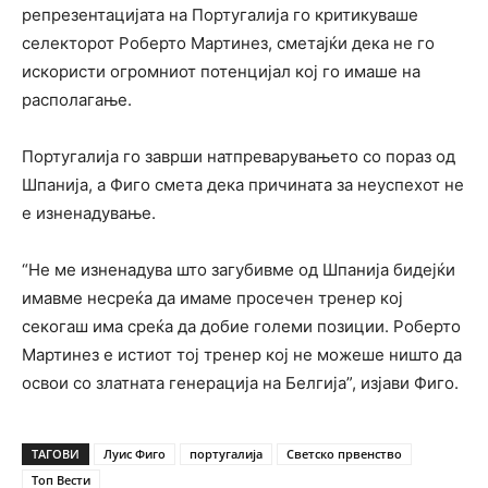
репрезентацијата на Португалија го критикуваше
селекторот Роберто Мартинез, сметајќи дека не го
искористи огромниот потенцијал кој го имаше на
располагање.
Португалија го заврши натпреварувањето со пораз од
Шпанија, а Фиго смета дека причината за неуспехот не
е изненадување.
“Не ме изненадува што загубивме од Шпанија бидејќи
имавме несреќа да имаме просечен тренер кој
секогаш има среќа да добие големи позиции. Роберто
Мартинез е истиот тој тренер кој не можеше ништо да
освои со златната генерација на Белгија”, изјави Фиго.
ТАГОВИ
Луис Фиго
португалија
Светско првенство
Топ Вести