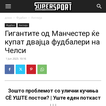
SuperSport.mk
дома
Фудбал
Англија
Фудбал
Англија
Гигантите од Манчестер ќе
купат двајца фудбалери на
Челси
1 Jun 2023. 10:16
Зошто проблемот со улични кучиња
СÈ УШТЕ постои? | Уште еден поткаст
↓↓↓