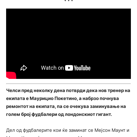
Челси пред неколку дена потврди дека нов тренер на
екипата е Маурицио Покетино, а набрзо почнува
ремонтот на екипата, па се очекува заминување на
голем број фудбалери од лондонскиот гигант.
Дел од фудбалерите кои ќе заминат се Мејсон Маунт и