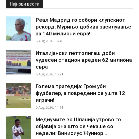
Најнови вести
Реал Мадрид го собори клупскиот
рекорд: Мурињо добива засилување
за 140 милиони евра!
6 Aug 2026. 16:40
Италијански петтолигаш доби
чудесен стадион вреден 62 милиона
евра
6 Aug 2026. 15:21
Голема трагедија: Гром уби
фудбалер, а повредени се уште 12
играчи!
6 Aug 2026. 14:11
Медиумите во Шпанија утрово го
објавија она што се чекаше со
недели: Винисиус Жуниор...