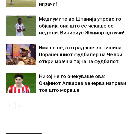
играчи!
Медиумите во Шпанија утрово го
објавија она што се чекаше со
недели: Винисиус Жуниор одлучи!
Имаше сè, а страдаше во тишина:
Поранешниот фудбалер на Челси
откри мрачна тајна на фудбалот
Никој не го очекуваше ова:
Очајниот Алварез вечерва направи
тоа што мораше