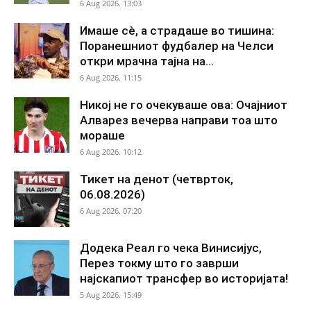
6 Aug 2026. 13:03
Имаше сè, а страдаше во тишина:
Поранешниот фудбалер на Челси
откри мрачна тајна на...
6 Aug 2026. 11:15
Никој не го очекуваше ова: Очајниот
Алварез вечерва направи тоа што
мораше
6 Aug 2026. 10:12
Тикет на денот (четврток,
06.08.2026)
6 Aug 2026. 07:20
Додека Реал го чека Винисијус,
Перез токму што го заврши
најскапиот трансфер во историјата!
5 Aug 2026. 15:49