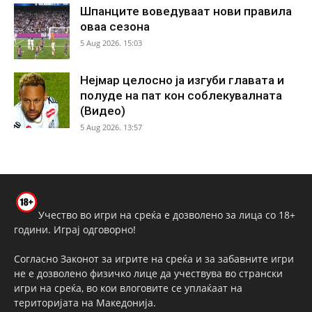
Шпанците воведуваат нови правила
оваа сезона
5 Aug 2026. 15:03
Нејмар целосно ја изгуби главата и
полуде на пат кон соблекувалната
(Видео)
5 Aug 2026. 13:57
Учество во игри на среќа е дозволено за лица со 18+
години. Играј одговорно!
Согласно Законот за игрите на среќа и за забавните игри
не е дозволено физичко лице да учествува во странски
игри на среќа, во кои влоговите се уплаќаат на
територијата на Македонија.