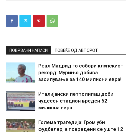
ПОВРЗАНИ НАПИСИ
ПОВЕЌЕ ОД АВТОРОТ
Реал Мадрид го собори клупскиот
рекорд: Мурињо добива
засилување за 140 милиони евра!
Италијански петтолигаш доби
чудесен стадион вреден 62
милиона евра
Голема трагедија: Гром уби
фудбалер, а повредени се уште 12