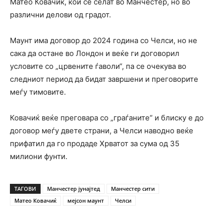
Матео Ковачиќ, кои се селат во Манчестер, но во
различни делови од градот.
Маунт има договор до 2024 година со Челси, но не
сака да остане во Лондон и веќе ги договорил
условите со „црвените ѓаволи“, па се очекува во
следниот период да бидат завршени и преговорите
меѓу тимовите.
Ковачиќ веќе преговара со „граѓаните“ и блиску е до
договор меѓу двете страни, а Челси наводно веќе
прифатил да го продаде Хрватот за сума од 35
милиони фунти.
ТАГОВИ
Манчестер јунајтед
Манчестер сити
Матео Ковачиќ
мејсон маунт
Челси