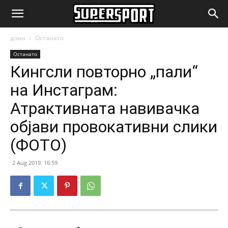
SuperSport.mk
дома
Останато
Останато
Кингсли повторно „пали“
на Инстаграм:
Атрактивната навивачка
објави провокативни слики
(ФОТО)
2 Aug 2019. 16:59