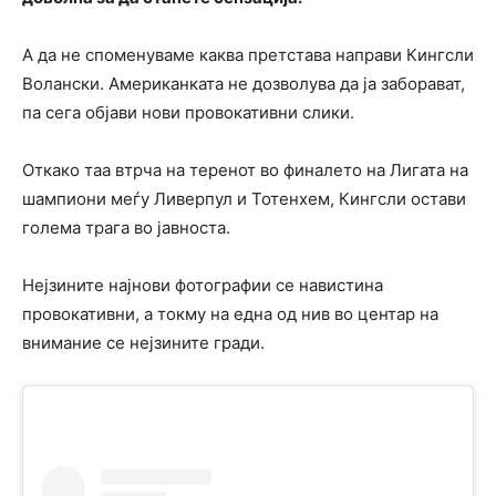
А да не споменуваме каква претстава направи Кингсли
Волански. Американката не дозволува да ја заборават,
па сега објави нови провокативни слики.
Откако таа втрча на теренот во финалето на Лигата на
шампиони меѓу Ливерпул и Тотенхем, Кингсли остави
голема трага во јавноста.
Нејзините најнови фотографии се навистина
провокативни, а токму на една од нив во центар на
внимание се нејзините гради.