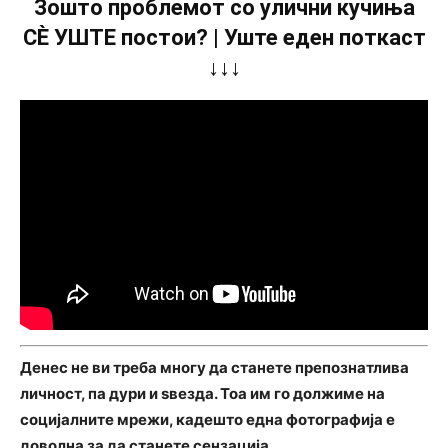
Зошто проблемот со улични кучиња
СÈ УШТЕ постои? | Уште еден поткаст
↓↓↓
Денес не ви треба многу да станете препознатлива
личност, па дури и ѕвезда. Тоа им го должиме на
социјалните мрежи, кадешто една фотографија е
доволна за да станете сензација.