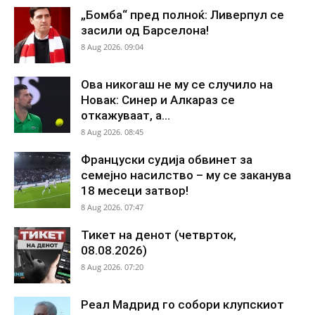
„Бомба“ пред полноќ: Ливерпул се
засили од Барселона!
8 Aug 2026. 09:04
Ова никогаш не му се случило на
Новак: Синер и Алкараз се
откажуваат, а...
8 Aug 2026. 08:45
Француски судија обвинет за
семејно насилство – му се заканува
18 месеци затвор!
8 Aug 2026. 07:47
Тикет на денот (четврток,
08.08.2026)
8 Aug 2026. 07:20
Реал Мадрид го собори клупскиот