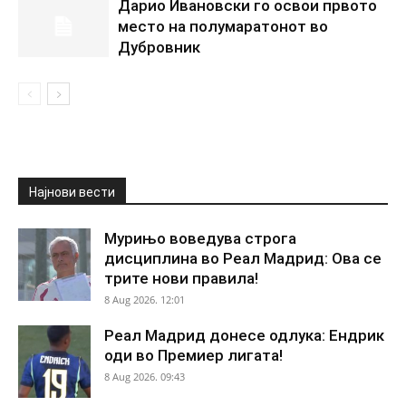
Дарио Ивановски го освои првото
место на полумаратонот во
Дубровник
Најнови вести
Мурињо воведува строга
дисциплина во Реал Мадрид: Ова се
трите нови правила!
8 Aug 2026. 12:01
Реал Мадрид донесе одлука: Ендрик
оди во Премиер лигата!
8 Aug 2026. 09:43