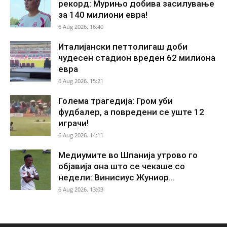
рекорд: Мурињо добива засилување
за 140 милиони евра!
6 Aug 2026. 16:40
Италијански петтолигаш доби
чудесен стадион вреден 62 милиона
евра
6 Aug 2026. 15:21
Голема трагедија: Гром уби
фудбалер, а повредени се уште 12
играчи!
6 Aug 2026. 14:11
Медиумите во Шпанија утрово го
објавија она што се чекаше со
недели: Винисиус Жуниор...
6 Aug 2026. 13:03