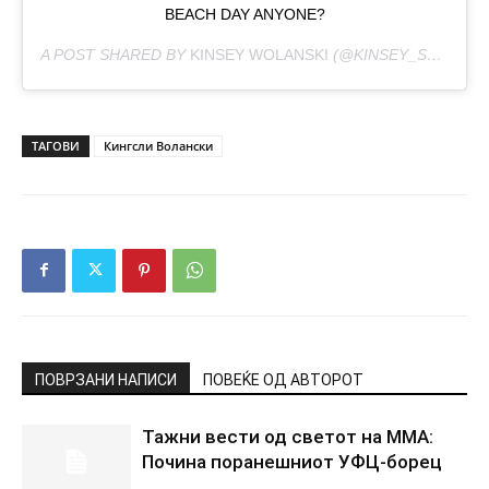
BEACH DAY ANYONE?
A POST SHARED BY
KINSEY WOLANSKI
(@KINSEY_SUE) ON
ТАГОВИ
Кингсли Волански
ПОВРЗАНИ НАПИСИ
ПОВЕЌЕ ОД АВТОРОТ
Тажни вести од светот на ММА:
Почина поранешниот УФЦ-борец