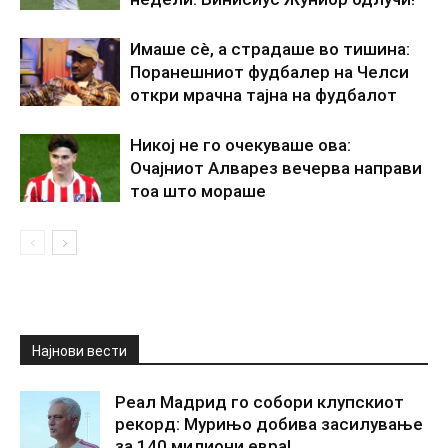
Имаше сè, а страдаше во тишина:
Поранешниот фудбалер на Челси
откри мрачна тајна на фудбалот
Никој не го очекуваше ова:
Очајниот Алварез вечерва направи
тоа што мораше
Најнови вести
Реал Мадрид го собори клупскиот
рекорд: Мурињо добива засилување
за 140 милиони евра!