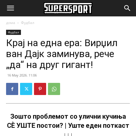
SuperSport.mk
дома
Фудбал
Фудбал
Крај на една ера: Вирџил
ван Дајк заминува, рече
„да“ на друг гигант!
16 May 2026. 11:06
Зошто проблемот со улични кучиња
СÈ УШТЕ постои? | Уште еден поткаст
↓↓↓