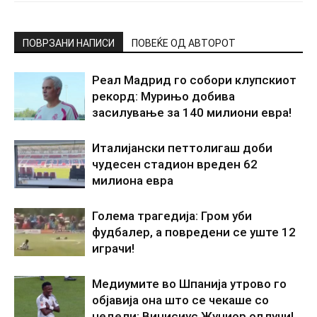
ПОВРЗАНИ НАПИСИ
ПОВЕЌЕ ОД АВТОРОТ
Реал Мадрид го собори клупскиот
рекорд: Мурињо добива
засилување за 140 милиони евра!
Италијански петтолигаш доби
чудесен стадион вреден 62
милиона евра
Голема трагедија: Гром уби
фудбалер, а повредени се уште 12
играчи!
Медиумите во Шпанија утрово го
објавија она што се чекаше со
недели: Винисиус Жуниор одлучи!