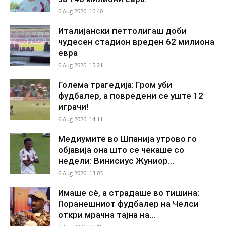
6 Aug 2026. 16:40
Италијански петтолигаш доби
чудесен стадион вреден 62 милиона
евра
6 Aug 2026. 15:21
Голема трагедија: Гром уби
фудбалер, а повредени се уште 12
играчи!
6 Aug 2026. 14:11
Медиумите во Шпанија утрово го
објавија она што се чекаше со
недели: Винисиус Жуниор...
6 Aug 2026. 13:03
Имаше сè, а страдаше во тишина:
Поранешниот фудбалер на Челси
откри мрачна тајна на...