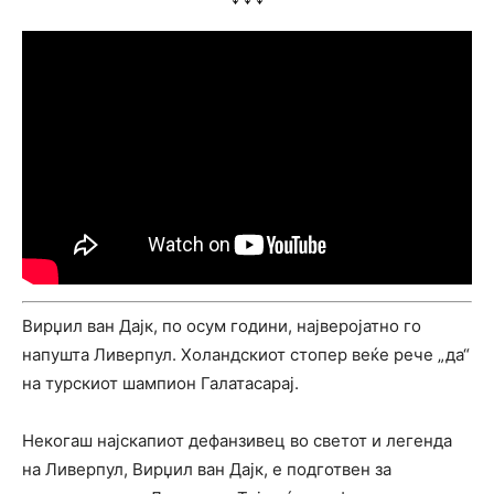
Вирџил ван Дајк, по осум години, најверојатно го
напушта Ливерпул. Холандскиот стопер веќе рече „да“
на турскиот шампион Галатасарај.
Некогаш најскапиот дефанзивец во светот и легенда
на Ливерпул, Вирџил ван Дајк, е подготвен за