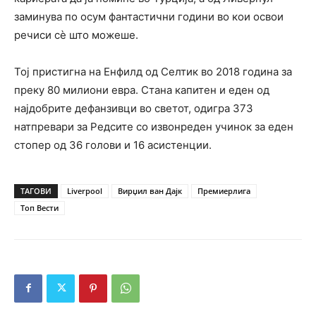
заминува по осум фантастични години во кои освои
речиси сè што можеше.
Тој пристигна на Енфилд од Селтик во 2018 година за
преку 80 милиони евра. Стана капитен и еден од
најдобрите дефанзивци во светот, одигра 373
натпревари за Редсите со извонреден учинок за еден
стопер од 36 голови и 16 асистенции.
ТАГОВИ
Liverpool
Вирџил ван Дајк
Премиерлига
Топ Вести