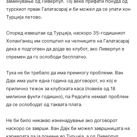
заминување од Ливерпул. Тој веќе прифати понуда од
турскиот првак Галатасарај и би можел да се упати кон
Турција летово.
Според извештаи од Турција, наскоро 35-годишниот
Холанѓанец им соопштил на челниците на Галатасарај
дека е подготвен да дојде во клубот, ако Ливерпул е
спремен да го ослободи бесплатно.
Тука не би требало да има премногу проблеми. Ван
Дајк има уште една година од договорот, но кој е
прилично тежок за клубската каса (повеќе од 18
милиони фунти годишно), па Редсите немаат проблем
да се ослободат од таквата плата.
Не би било никакво изненадување ако договорот
наскоро се заврши. Ван Дајк би можел завршницата на
кариерата да ја помине во Турција, а од Ливерпул