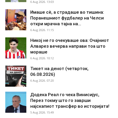
6 Aug 2026. 13:03
Имаше сè, а страдаше во тишина:
Поранешниот фудбалер на Челси
откри мрачна тајна на...
6 Aug 2026. 11:15
Никој не го очекуваше ова: Очајниот
Алварез вечерва направи тоа што
мораше
6 Aug 2026. 10:12
Тикет на денот (четврток,
06.08.2026)
6 Aug 2026. 07:20
Додека Реал го чека Винисијус,
Перез токму што го заврши
најскапиот трансфер во историјата!
5 Aug 2026. 15:49