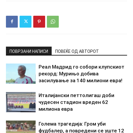
ПОВРЗАНИ НАПИСИ
ПОВЕЌЕ ОД АВТОРОТ
Реал Мадрид го собори клупскиот
рекорд: Мурињо добива
засилување за 140 милиони евра!
Италијански петтолигаш доби
чудесен стадион вреден 62
милиона евра
Голема трагедија: Гром уби
фудбалер, а повредени се уште 12