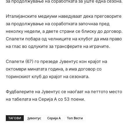
за продолжување на соработката за уште една сезона.
Италијанските медиуми наведуваат дека преговорите
за продолжување на соработката започнаа пред
неколку недели, а двете страни се блиску до договор.
Спалети побара од челниците на клубот да има право
на глас во одлуките за трансферите на играчите.
Спалети (67) го презеде Јувентус кон крајот на
октомври минатата година, а има договор со
торинскиот клуб до крајот на сезоната.
Фудбалерите на Јувентус се наоѓаат на петтото место
на табелата на Серија А со 53 поени.
ТАГОВИ
Јувентус
Серија А
Топ Вести