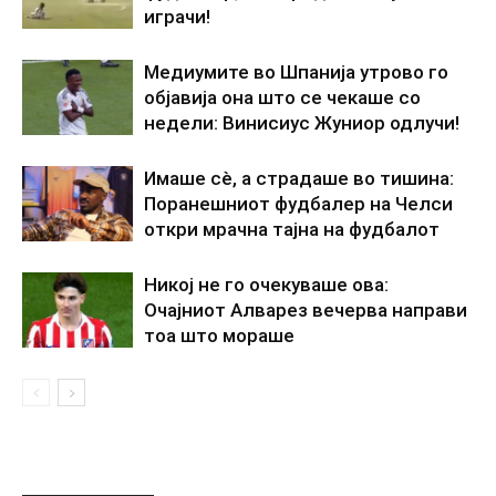
играчи!
Медиумите во Шпанија утрово го
објавија она што се чекаше со
недели: Винисиус Жуниор одлучи!
Имаше сè, а страдаше во тишина:
Поранешниот фудбалер на Челси
откри мрачна тајна на фудбалот
Никој не го очекуваше ова:
Очајниот Алварез вечерва направи
тоа што мораше