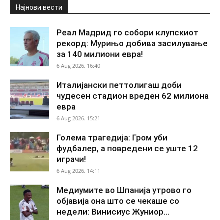
Најнови вести
Реал Мадрид го собори клупскиот
рекорд: Мурињо добива засилување
за 140 милиони евра!
6 Aug 2026. 16:40
Италијански петтолигаш доби
чудесен стадион вреден 62 милиона
евра
6 Aug 2026. 15:21
Голема трагедија: Гром уби
фудбалер, а повредени се уште 12
играчи!
6 Aug 2026. 14:11
Медиумите во Шпанија утрово го
објавија она што се чекаше со
недели: Винисиус Жуниор...