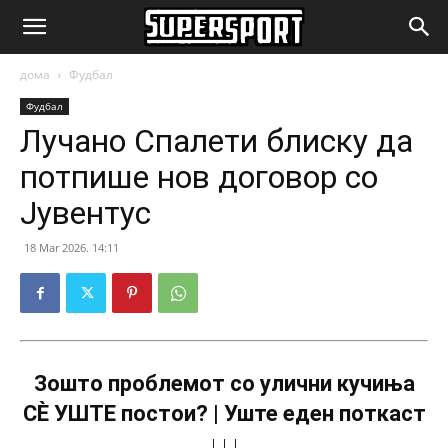
SuperSport.mk
дома
Фудбал
Фудбал
Лучано Спалети блиску да
потпише нов договор со
Јувентус
18 Mar 2026. 14:11
Зошто проблемот со улични кучиња
СÈ УШТЕ постои? | Уште еден поткаст
↓↓↓