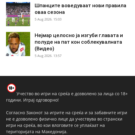
Шпанците воведуваат нови правила
оваа сезона
5 Aug 2026. 15:03
Нејмар целосно ја изгуби главата и
полуде на пат кон соблекувалната
(Видео)
5 Aug 2026. 13:57
Учество во игри на среќа е дозволено за лица со 18+
години. Играј одговорно!
Согласно Законот за игрите на среќа и за забавните игри
не е дозволено физичко лице да учествува во странски
игри на среќа, во кои влоговите се уплаќаат на
територијата на Македонија.