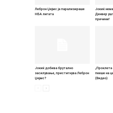
Леброн Џејмс ја парализираше
Јокиќ нема
НБА лигата
Денвер ушт
причини!
Јокиќ добива брутално
„Проклета 
засилување, пристигнува Леброн
пееше на ц
Џејмс?
(Видео)