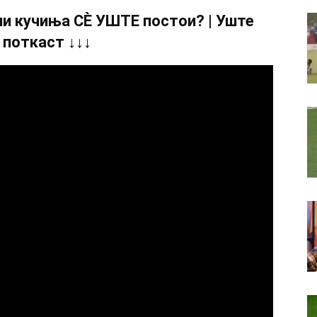
и кучиња СÈ УШТЕ постои? | Уште
 поткаст ↓↓↓