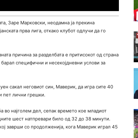
та, Заре Марковски, неодамна ја прекина
јанската прва лига, откако клубот одлучи да го
вната причина за разделбата е притисокот од страна
ој барал специфични и несекојдневни услови за
ен сакал неговиот син, Маверик, да игра сите 40
и пет лични грешки.
а во најголем дел, сепак времето кое младиот
дните шест натпревари било од 32 до 38 минути.
кој заврши со продолженија, кога Маверик играл 45