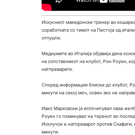
Искусниот македонски тренер во кошарка
соработката со тимот на Пистоја од итали
отпушти.
Медиумите во Италија објавија дека осно
на сопственикот на клубот, Рон Роуен, к
натпреварите.
Според информации блиски до клубот, Роу
минути на секој меч, освен ако не направ
Иако Марковски ја испочитувал оваа желб
Роуен го поминувал на теренот во после
Исклучок е натпреварот против Скафати, 
минути.