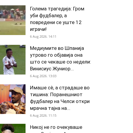
Голема трагедија: Гром
уби фудбалер, а
повредени се уште 12
играчи!
6 Aug 2026. 14:11
Медиумите во Шпанија
утрово го објавија она
што се чекаше со недели:
Винисиус Жуниор...
6 Aug 2026. 13:03
Имаше сè, а страдаше во
тишина: Поранешниот
фудбалер на Челси откри
мрачна тајна на...
6 Aug 2026. 11:15
Никој не го очекуваше