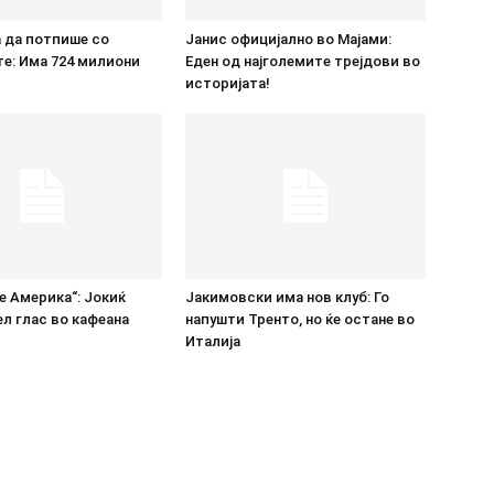
 да потпише со
Јанис официјално во Мајами:
е: Има 724 милиони
Еден од најголемите трејдови во
историјата!
е Америка“: Јокиќ
Јакимовски има нов клуб: Го
ел глас во кафеана
напушти Тренто, но ќе остане во
Италија