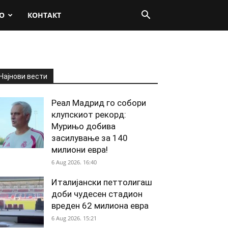
О
КОНТАКТ
Најнови вести
Реал Мадрид го собори
клупскиот рекорд:
Мурињо добива
засилување за 140
милиони евра!
6 Aug 2026. 16:40
Италијански петтолигаш
доби чудесен стадион
вреден 62 милиона евра
6 Aug 2026. 15:21