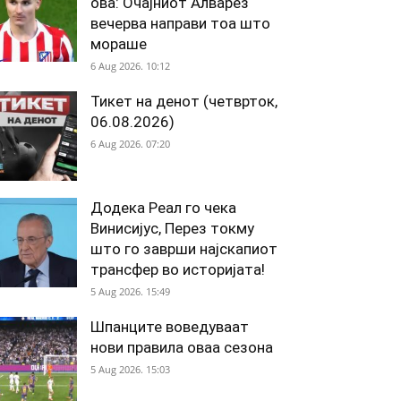
ова: Очајниот Алварез
вечерва направи тоа што
мораше
6 Aug 2026. 10:12
Тикет на денот (четврток,
06.08.2026)
6 Aug 2026. 07:20
Додека Реал го чека
Винисијус, Перез токму
што го заврши најскапиот
трансфер во историјата!
5 Aug 2026. 15:49
Шпанците воведуваат
нови правила оваа сезона
5 Aug 2026. 15:03