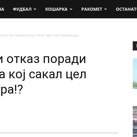
rt.mk
НА
ФУДБАЛ
КОШАРКА
РАКОМЕТ
ОСТАНАТ
нот на газдата кој сакал цел натпревар да...
 отказ поради
а кој сакал цел
ра!?