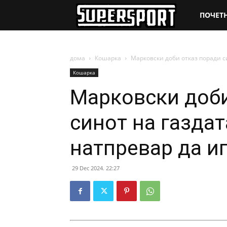
SuperSpo
ПОЧЕТ
дома
Кошарка
Марковски доби отказ поради си
Кошарка
Марковски доби
синот на газдат
натпревар да иг
29 Dec 2024. 22:27