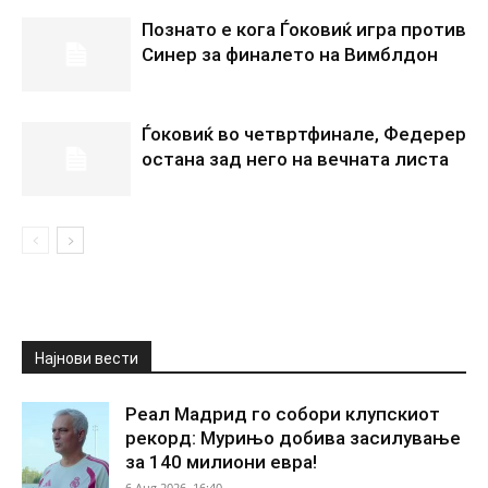
Познато е кога Ѓоковиќ игра против
Синер за финалето на Вимблдон
Ѓоковиќ во четвртфинале, Федерер
остана зад него на вечната листа
Најнови вести
Реал Мадрид го собори клупскиот
рекорд: Мурињо добива засилување
за 140 милиони евра!
6 Aug 2026. 16:40