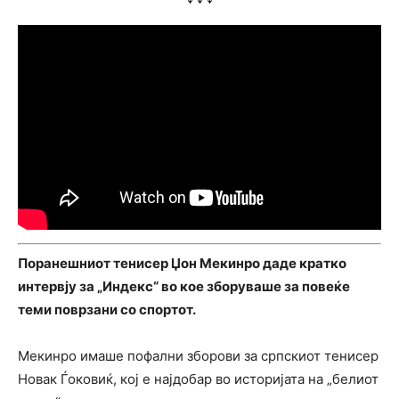
Поранешниот тенисер Џон Мекинро даде кратко
интервју за „Индекс“ во кое зборуваше за повеќе
теми поврзани со спортот.
Мекинро имаше пофални зборови за српскиот тенисер
Новак Ѓоковиќ, кој е најдобар во историјата на „белиот