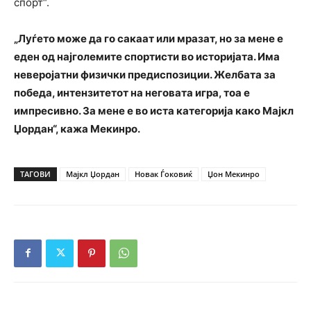
спорт“.
„Луѓето може да го сакаат или мразат, но за мене е
еден од најголемите спортисти во историјата. Има
неверојатни физички предиспозиции. Желбата за
победа, интензитетот на неговата игра, тоа е
импресивно. За мене е во иста категорија како Мајкл
Џордан“, кажа Мекинро.
ТАГОВИ
Мајкл Џордан
Новак Ѓоковиќ
Џон Мекинро