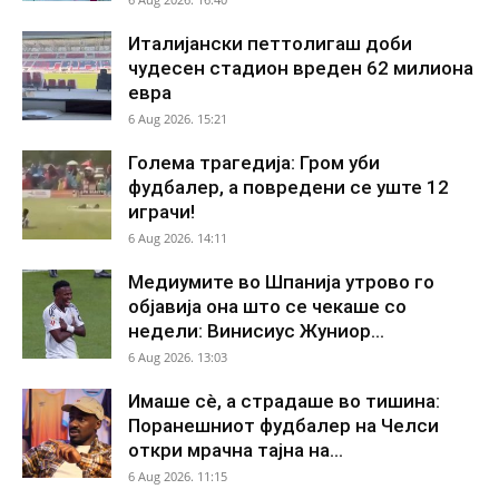
Италијански петтолигаш доби
чудесен стадион вреден 62 милиона
евра
6 Aug 2026. 15:21
Голема трагедија: Гром уби
фудбалер, а повредени се уште 12
играчи!
6 Aug 2026. 14:11
Медиумите во Шпанија утрово го
објавија она што се чекаше со
недели: Винисиус Жуниор...
6 Aug 2026. 13:03
Имаше сè, а страдаше во тишина:
Поранешниот фудбалер на Челси
откри мрачна тајна на...
6 Aug 2026. 11:15