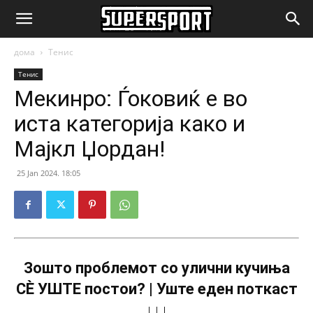
SuperSport.mk
дома
Тенис
Тенис
Мекинро: Ѓоковиќ е во
иста категорија како и
Мајкл Џордан!
25 Jan 2024. 18:05
Зошто проблемот со улични кучиња
СÈ УШТЕ постои? | Уште еден поткаст
↓↓↓