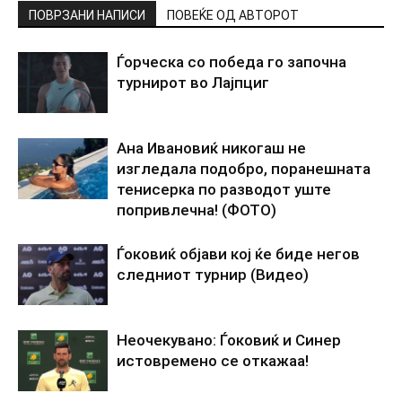
ПОВРЗАНИ НАПИСИ
ПОВЕЌЕ ОД АВТОРОТ
Ѓорческа со победа го започна
турнирот во Лајпциг
Ана Ивановиќ никогаш не
изгледала подобро, поранешната
тенисерка по разводот уште
попривлечна! (ФОТО)
Ѓоковиќ објави кој ќе биде негов
следниот турнир (Видео)
Неочекувано: Ѓоковиќ и Синер
истовремено се откажаа!