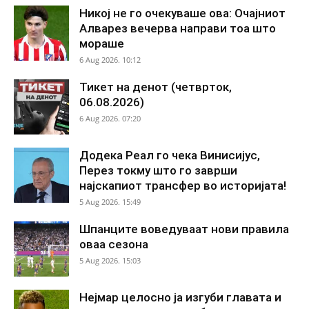
Никој не го очекуваше ова: Очајниот
Алварез вечерва направи тоа што
мораше
6 Aug 2026. 10:12
Тикет на денот (четврток,
06.08.2026)
6 Aug 2026. 07:20
Додека Реал го чека Винисијус,
Перез токму што го заврши
најскапиот трансфер во историјата!
5 Aug 2026. 15:49
Шпанците воведуваат нови правила
оваа сезона
5 Aug 2026. 15:03
Нејмар целосно ја изгуби главата и