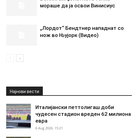
мораше да ја освои Винисиус
„Лордот“ Бендтнер нападнат со
нож во Њујорк (Видео)
Најнови вести
Италијански петтолигаш доби
чудесен стадион вреден 62 милиона
евра
6 Aug 2026. 15:21