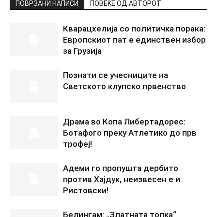
ПОВРЗАНИ НАПИСИ
ПОВЕЌЕ ОД АВТОРОТ
Кварацхелија со политичка порака:
Европскиот пат е единствен избор
за Грузија
Познати се учесниците на
Светското клупско првенство
Драма во Копа Либертадорес:
Ботафого преку Атлетико до прв
трофеј!
Адеми го пропушта дербито
против Хајдук, неизвесен е и
Ристовски!
Белингам: „Златната топка“