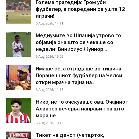
Голема трагедија: Гром уби
фудбалер, а повредени се уште 12
играчи!
6 Aug 2026. 14:11
Медиумите во Шпанија утрово го
објавија она што се чекаше со
недели: Винисиус Жуниор...
6 Aug 2026. 13:03
Имаше сè, а страдаше во тишина:
Поранешниот фудбалер на Челси
откри мрачна тајна на...
6 Aug 2026. 11:15
Никој не го очекуваше ова: Очајниот
Алварез вечерва направи тоа што
мораше
6 Aug 2026. 10:12
Тикет на денот (четврток,