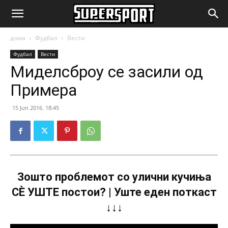
SuperSport.mk
дома
Фудбал
Вести
Фудбал
Вести
Миделсброу се засили од
Примера
15 Jun 2016. 18:45
Зошто проблемот со улични кучиња
СÈ УШТЕ постои? | Уште еден поткаст
↓↓↓