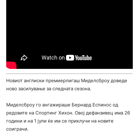
Новиот англиски премиерлигаш Миделсброу доведе
ново засилување за следната сезона.
Миделсброу го ангажираше Бернард Еспинос од
редовите на Спортинг Хихон. Овој дефанзивец има 26
години и на 1 јули ќе им се приклучи на новите
соиграчи.