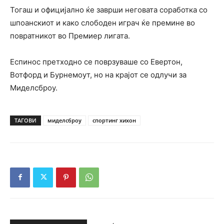
Тогаш и официјално ќе заврши неговата соработка со
шпоанскиот и како слободен играч ќе премине во
повратникот во Премиер лигата.
Еспинос претходно се поврзуваше со Евертон,
Вотфорд и Бурнемоут, но на крајот се одлучи за
Миделсброу.
ТАГОВИ
миделсброу
спортинг хихон