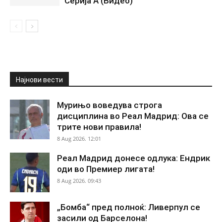
Серија А (Видео)
Најнови вести
Мурињо воведува строга
дисциплина во Реал Мадрид: Ова се
трите нови правила!
8 Aug 2026. 12:01
Реал Мадрид донесе одлука: Ендрик
оди во Премиер лигата!
8 Aug 2026. 09:43
„Бомба“ пред полноќ: Ливерпул се
засили од Барселона!