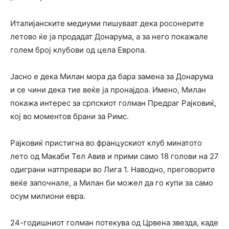
Италијанските медиуми пишуваат дека росонерите
летово ќе ја продадат Донарума, а за него покажале
голем број клубови од цела Европа.
Јасно е дека Милан мора да бара замена за Донарума
и се чини дека тие веќе ја пронајдоа. Имено, Милан
покажа интерес за српскиот голман Предраг Рајковиќ,
кој во моментов брани за Римс.
Рајковиќ пристигна во францускиот клуб минатото
лето од Макаби Тел Авив и прими само 18 голови на 27
одиграни натпревари во Лига 1. Наводно, преговорите
веќе започнале, а Милан би можел да го купи за само
осум милиони евра.
24-годишниот голман потекува од Црвена звезда, каде