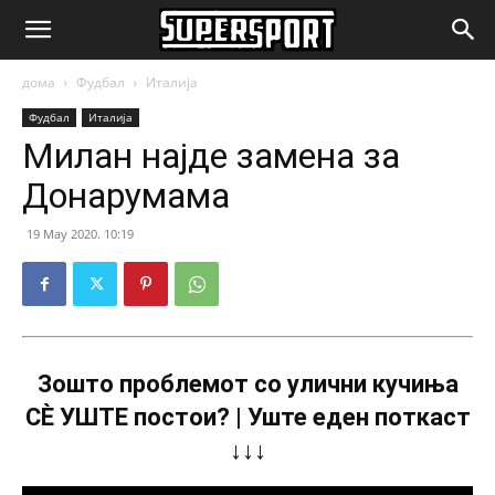
SuperSport.mk
дома
Фудбал
Италија
Фудбал
Италија
Милан најде замена за
Донарумама
19 May 2020. 10:19
Зошто проблемот со улични кучиња
СÈ УШТЕ постои? | Уште еден поткаст
↓↓↓