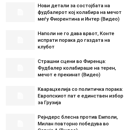
Нови детали за состојбата на
фудбалерот кој колабира на мечот
меѓу Фиорентина и Интер (Видео)
Наполи не го дава врвот, Конте
испрати порака до газдата на
клубот
Страшни сцени во Фиренца:
Фудбалер колабираше на терен,
мечот е прекинат (Видео)
Кварацхелија со политичка порака:
Европскиот пат е единствен избор
за Грузија
Рејндерс блесна против Емполи,
Милан повторно победува во