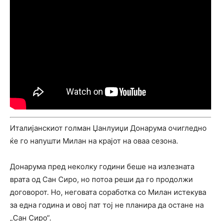
Италијанскиот голман Џанлуиџи Донарума очигледно
ќе го напушти Милан на крајот на оваа сезона.
Донарума пред неколку години беше на излезната
врата од Сан Сиро, но потоа реши да го продолжи
договорот. Но, неговата соработка со Милан истекува
за една година и овој пат тој не планира да остане на
„Сан Сиро“.