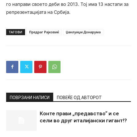
го направи своето деби во 2013. Тој има 13 настапи за
репрезентацијата на Србија.
ТАГОВИ
Предраг Рајковиќ
Џанлуиџи Донарума
ПОВРЗАНИ НАПИСИ
ПОВЕЌЕ ОД АВТОРОТ
Конте прави „предавство“ и се
сели во друг италијански гигант!?