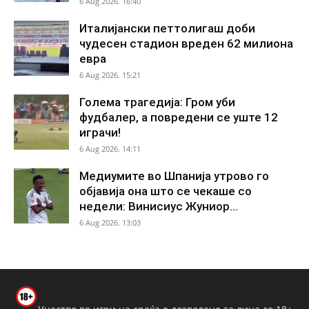
6 Aug 2026. 16:40
Италијански петтолигаш доби
чудесен стадион вреден 62 милиона
евра
6 Aug 2026. 15:21
Голема трагедија: Гром уби
фудбалер, а повредени се уште 12
играчи!
6 Aug 2026. 14:11
Медиумите во Шпанија утрово го
објавија она што се чекаше со
недели: Винисиус Жуниор...
6 Aug 2026. 13:03