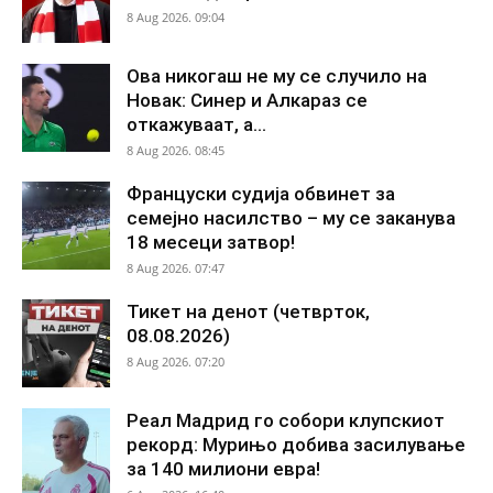
8 Aug 2026. 09:04
Ова никогаш не му се случило на
Новак: Синер и Алкараз се
откажуваат, а...
8 Aug 2026. 08:45
Француски судија обвинет за
семејно насилство – му се заканува
18 месеци затвор!
8 Aug 2026. 07:47
Тикет на денот (четврток,
08.08.2026)
8 Aug 2026. 07:20
Реал Мадрид го собори клупскиот
рекорд: Мурињо добива засилување
за 140 милиони евра!