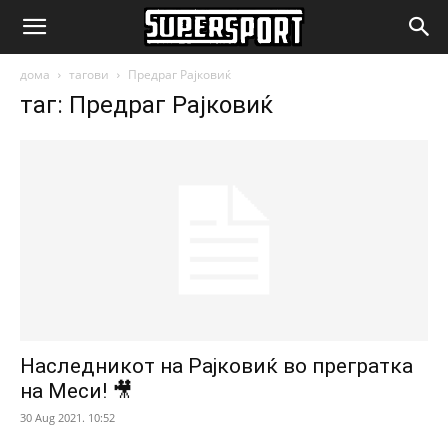
SuperSport.mk
дома
тагови
Предраг Рајковиќ
таг: Предраг Рајковиќ
Наследникот на Рајковиќ во прегратка
на Меси! 🎥
30 Aug 2021. 10:52