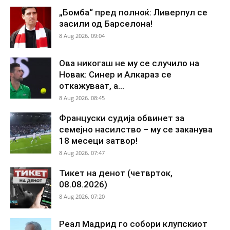
„Бомба“ пред полноќ: Ливерпул се
засили од Барселона!
8 Aug 2026. 09:04
Ова никогаш не му се случило на
Новак: Синер и Алкараз се
откажуваат, а...
8 Aug 2026. 08:45
Француски судија обвинет за
семејно насилство – му се заканува
18 месеци затвор!
8 Aug 2026. 07:47
Тикет на денот (четврток,
08.08.2026)
8 Aug 2026. 07:20
Реал Мадрид го собори клупскиот