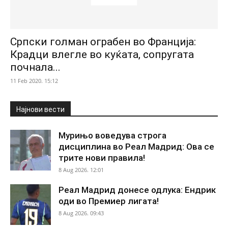
Српски голман ограбен во Франција:
Крадци влегле во куќата, сопругата
почнала...
11 Feb 2020. 15:12
Најнови вести
Мурињо воведува строга
дисциплина во Реал Мадрид: Ова се
трите нови правила!
8 Aug 2026. 12:01
Реал Мадрид донесе одлука: Ендрик
оди во Премиер лигата!
8 Aug 2026. 09:43