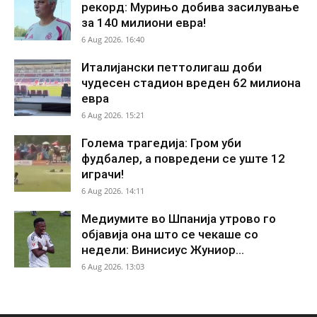
рекорд: Мурињо добива засилување
за 140 милиони евра!
6 Aug 2026. 16:40
Италијански петтолигаш доби
чудесен стадион вреден 62 милиона
евра
6 Aug 2026. 15:21
Голема трагедија: Гром уби
фудбалер, а повредени се уште 12
играчи!
6 Aug 2026. 14:11
Медиумите во Шпанија утрово го
објавија она што се чекаше со
недели: Винисиус Жуниор...
6 Aug 2026. 13:03