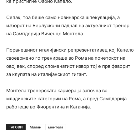
ќе пристигне Фабио Капело.
Сепак, тоа беше само новинарска шпекулација, а
изборот на Берлускони паднал на актуелниот тренер
на Сампдорија Виченцо Монтела.
Поранешниот италијански репрезентативец кој Капело
своеврмено го тренираше во Рома на почетокот на
овој век, според споменатиот извор тој е прв фаворит
за клупата на италијанскиот гигант.
Монтела тренерската кариера ја започна во
младинските категории на Рома, а пред Сампдорија
работеше во Фиорентина и Катанија.
ТАГОВИ
Милан
монтела