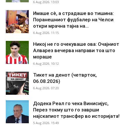
6 Aug 2026. 13:03
Имаше сè, а страдаше во тишина:
Поранешниот фудбалер на Челси
откри мрачна тајна на...
6 Aug 2026. 11:15
Никој не го очекуваше ова: Очајниот
Алварез вечерва направи тоа што
мораше
6 Aug 2026. 10:12
Тикет на денот (четврток,
06.08.2026)
6 Aug 2026. 07:20
Додека Реал го чека Винисијус,
Перез токму што го заврши
најскапиот трансфер во историјата!
5 Aug 2026. 15:49