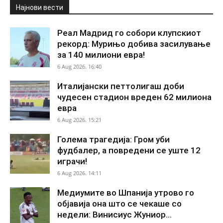
Најнови вести
Реал Мадрид го собори клупскиот
рекорд: Мурињо добива засилување
за 140 милиони евра!
6 Aug 2026. 16:40
Италијански петтолигаш доби
чудесен стадион вреден 62 милиона
евра
6 Aug 2026. 15:21
Голема трагедија: Гром уби
фудбалер, а повредени се уште 12
играчи!
6 Aug 2026. 14:11
Медиумите во Шпанија утрово го
објавија она што се чекаше со
недели: Винисиус Жуниор...