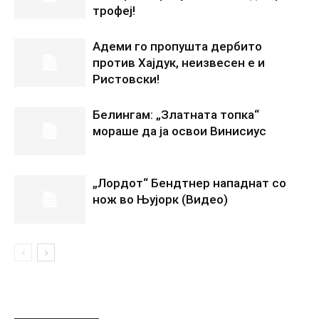
трофеј!
Адеми го пропушта дербито
против Хајдук, неизвесен е и
Ристовски!
Белингам: „Златната топка“
мораше да ја освои Винисиус
„Лордот“ Бендтнер нападнат со
нож во Њујорк (Видео)