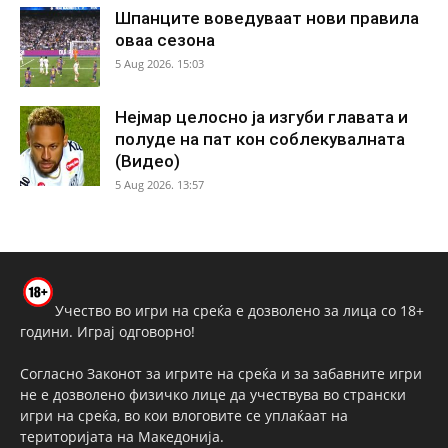
Шпанците воведуваат нови правила
оваа сезона
5 Aug 2026. 15:03
Нејмар целосно ја изгуби главата и
полуде на пат кон соблекувалната
(Видео)
5 Aug 2026. 13:57
Учество во игри на среќа е дозволено за лица со 18+
години. Играј одговорно!
Согласно Законот за игрите на среќа и за забавните игри
не е дозволено физичко лице да учествува во странски
игри на среќа, во кои влоговите се уплаќаат на
територијата на Македонија.