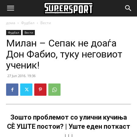
SuperSport.mk
дома
Фудбал
Вести
Фудбал
Вести
Mилан – Сепак не доаѓа
Дон Фабио, туку неговиот
ученик!
27 Jun 2016. 19:36
Зошто проблемот со улични кучиња
СÈ УШТЕ постои? | Уште еден поткаст
↓↓↓