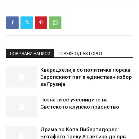
ПОВРЗАНИ НАПИСИ
ПОВЕЌЕ ОД АВТОРОТ
Кварацхелија со политичка порака:
Европскиот пат е единствен избор
за Грузија
Познати се учесниците на
Светското клупско првенство
Драма во Копа Либертадорес:
Ботафого преку Атлетико до прв