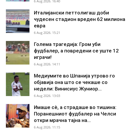
6 Aug 2026. 16:40
Италијански петтолигаш доби
чудесен стадион вреден 62 милиона
евра
6 Aug 2026. 15:21
Голема трагедија: Гром уби
фудбалер, а повредени се уште 12
играчи!
6 Aug 2026. 14:11
Медиумите во Шпанија утрово го
објавија она што се чекаше со
недели: Винисиус Жуниор...
6 Aug 2026. 13:03
Имаше сè, а страдаше во тишина:
Поранешниот фудбалер на Челси
откри мрачна тајна на...
6 Aug 2026. 11:15