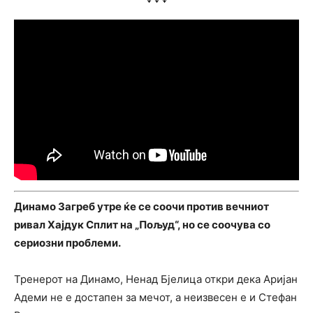
Динамо Загреб утре ќе се соочи против вечниот
ривал Хајдук Сплит на „Пољуд“, но се соочува со
сериозни проблеми.
Тренерот на Динамо, Ненад Бјелица откри дека Аријан
Адеми не е достапен за мечот, а неизвесен е и Стефан