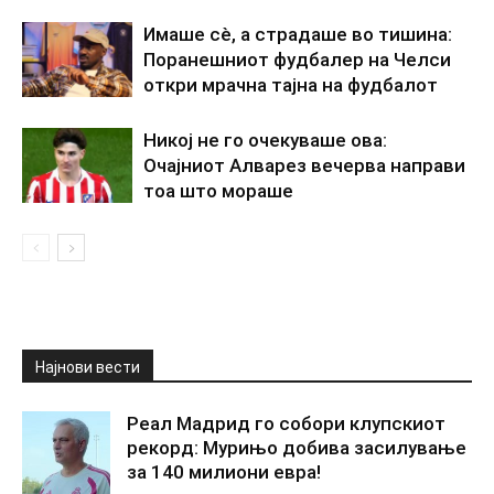
Имаше сè, а страдаше во тишина:
Поранешниот фудбалер на Челси
откри мрачна тајна на фудбалот
Никој не го очекуваше ова:
Очајниот Алварез вечерва направи
тоа што мораше
Најнови вести
Реал Мадрид го собори клупскиот
рекорд: Мурињо добива засилување
за 140 милиони евра!