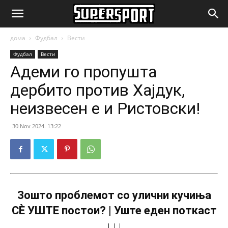
SuperSport.mk
дома
Фудбал
Вести
Фудбал
Вести
Адеми го пропушта
дербито против Хајдук,
неизвесен е и Ристовски!
30 Nov 2024. 13:22
Зошто проблемот со улични кучиња
СÈ УШТЕ постои? | Уште еден поткаст
↓↓↓