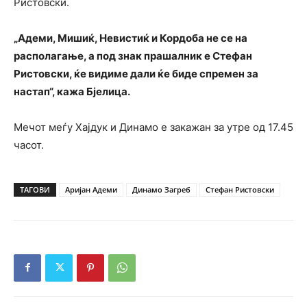
Ристовски.
„Адеми, Мишиќ, Невистиќ и Кордоба не се на
располагање, а под знак прашалник е Стефан
Ристовски, ќе видиме дали ќе биде спремен за
настап“, кажа Бјелица.
Мечот меѓу Хајдук и Динамо е закажан за утре од 17.45
часот.
ТАГОВИ
Аријан Адеми
Динамо Загреб
Стефан Ристовски