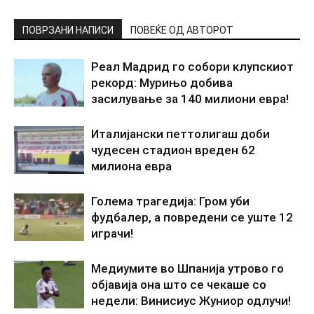
ПОВРЗАНИ НАПИСИ
ПОВЕЌЕ ОД АВТОРОТ
Реал Мадрид го собори клупскиот
рекорд: Мурињо добива
засилување за 140 милиони евра!
Италијански петтолигаш доби
чудесен стадион вреден 62
милиона евра
Голема трагедија: Гром уби
фудбалер, а повредени се уште 12
играчи!
Медиумите во Шпанија утрово го
објавија она што се чекаше со
недели: Винисиус Жуниор одлучи!