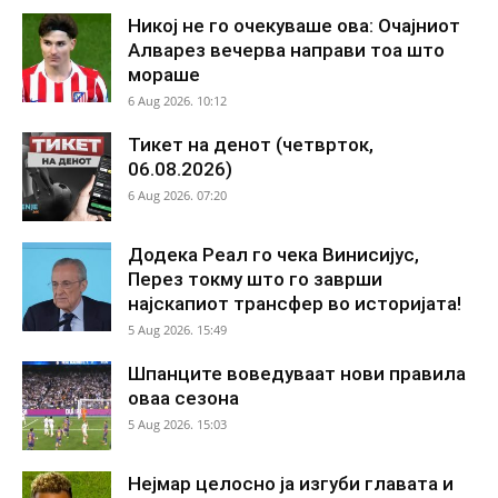
Никој не го очекуваше ова: Очајниот
Алварез вечерва направи тоа што
мораше
6 Aug 2026. 10:12
Тикет на денот (четврток,
06.08.2026)
6 Aug 2026. 07:20
Додека Реал го чека Винисијус,
Перез токму што го заврши
најскапиот трансфер во историјата!
5 Aug 2026. 15:49
Шпанците воведуваат нови правила
оваа сезона
5 Aug 2026. 15:03
Нејмар целосно ја изгуби главата и