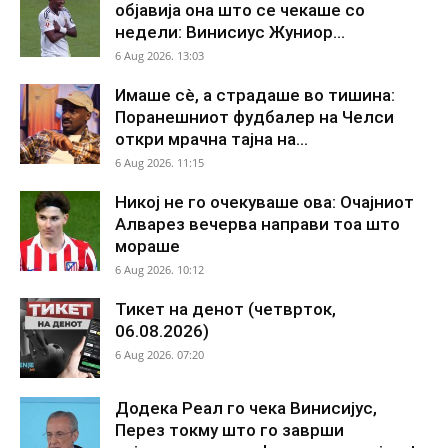
објавија она што се чекаше со
недели: Винисиус Жуниор...
6 Aug 2026. 13:03
Имаше сè, а страдаше во тишина:
Поранешниот фудбалер на Челси
откри мрачна тајна на...
6 Aug 2026. 11:15
Никој не го очекуваше ова: Очајниот
Алварез вечерва направи тоа што
мораше
6 Aug 2026. 10:12
Тикет на денот (четврток,
06.08.2026)
6 Aug 2026. 07:20
Додека Реал го чека Винисијус,
Перез токму што го заврши