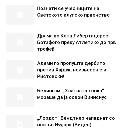
Познати се учесниците на
Светското клупско првенство
Драма во Копа Либертадорес:
Ботафого преку Атлетико до прв
трофеј!
Адеми го пропушта дербито
против Хајдук, неизвесен е и
Ристовски!
Белингам: „Златната топка“
мораше да ја освои Винисиус
„Лордот“ Бендтнер нападнат со
нож во Њујорк (Видео)