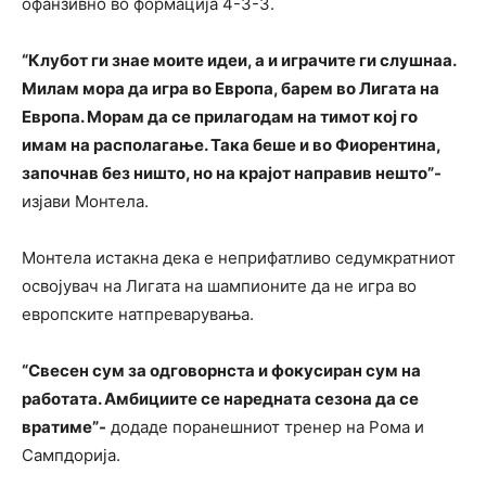
офанзивно во формација 4-3-3.
“Клубот ги знае моите идеи, а и играчите ги слушнаа.
Милам мора да игра во Европа, барем во Лигата на
Европа. Морам да се прилагодам на тимот кој го
имам на располагање. Така беше и во Фиорентина,
започнав без ништо, но на крајот направив нешто”-
изјави Монтела.
Монтела истакна дека е неприфатливо седумкратниот
освојувач на Лигата на шампионите да не игра во
европските натпреварувања.
“Свесен сум за одговорнста и фокусиран сум на
работата. Амбициите се наредната сезона да се
вратиме”-
додаде поранешниот тренер на Рома и
Сампдорија.