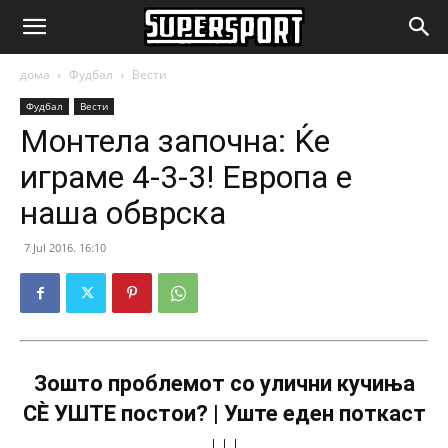
SuperSport.mk
дома
Фудбал
Вести
Фудбал
Вести
Монтела започна: Ќе
играме 4-3-3! Европа е
наша обврска
7 Jul 2016. 16:10
Зошто проблемот со улични кучиња
СÈ УШТЕ постои? | Уште еден поткаст
↓↓↓