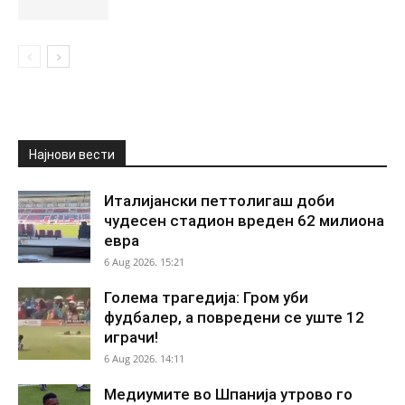
Најнови вести
Италијански петтолигаш доби
чудесен стадион вреден 62 милиона
евра
6 Aug 2026. 15:21
Голема трагедија: Гром уби
фудбалер, а повредени се уште 12
играчи!
6 Aug 2026. 14:11
Медиумите во Шпанија утрово го