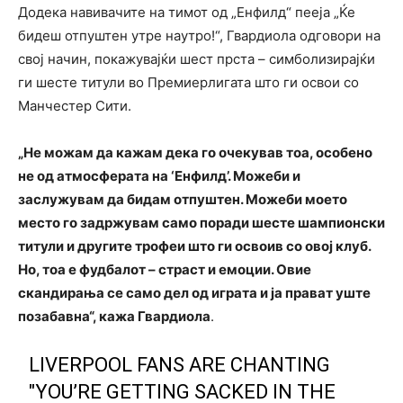
Додека навивачите на тимот од „Енфилд“ пееја „Ќе
бидеш отпуштен утре наутро!“, Гвардиола одговори на
свој начин, покажувајќи шест прста – симболизирајќи
ги шесте титули во Премиерлигата што ги освои со
Манчестер Сити.
„Не можам да кажам дека го очекував тоа, особено
не од атмосферата на ‘Енфилд’. Можеби и
заслужувам да бидам отпуштен. Можеби моето
место го задржувам само поради шесте шампионски
титули и другите трофеи што ги освоив со овој клуб.
Но, тоа е фудбалот – страст и емоции. Овие
скандирања се само дел од играта и ја прават уште
позабавна“, кажа Гвардиола
.
LIVERPOOL FANS ARE CHANTING
"YOU’RE GETTING SACKED IN THE