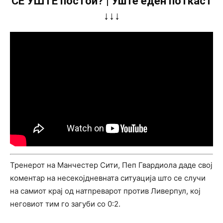
СÈ УШТЕ постои? | Уште еден поткаст
↓↓↓
Тренерот на Манчестер Сити, Пеп Гвардиола даде свој
коментар на несекојдневната ситуација што се случи
на самиот крај од натпреварот против Ливерпул, кој
неговиот тим го загуби со 0:2.