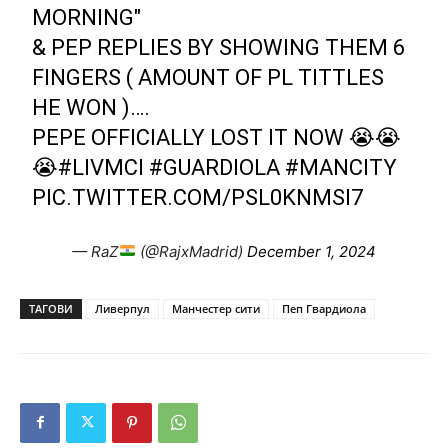
MORNING"
& PEP REPLIES BY SHOWING THEM 6
FINGERS ( AMOUNT OF PL TITTLES
HE WON )….
PEPE OFFICIALLY LOST IT NOW 😭😭
😭
#LIVMCI
#GUARDIOLA
#MANCITY
PIC.TWITTER.COM/PSL0KNMSI7
— RaZ
(@RajxMadrid)
December 1, 2024
ТАГОВИ
Ливерпул
Манчестер сити
Пеп Гвардиола