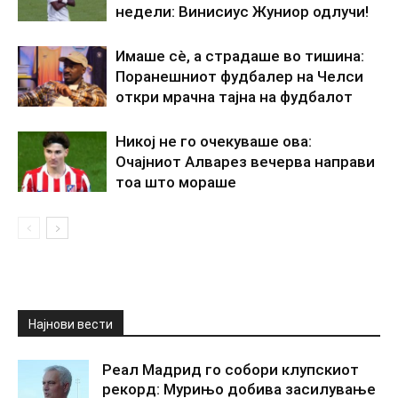
недели: Винисиус Жуниор одлучи!
Имаше сè, а страдаше во тишина:
Поранешниот фудбалер на Челси
откри мрачна тајна на фудбалот
Никој не го очекуваше ова:
Очајниот Алварез вечерва направи
тоа што мораше
Најнови вести
Реал Мадрид го собори клупскиот
рекорд: Мурињо добива засилување