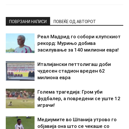
ПОВРЗАНИ НАПИСИ
ПОВЕЌЕ ОД АВТОРОТ
Реал Мадрид го собори клупскиот
рекорд: Мурињо добива
засилување за 140 милиони евра!
Италијански петтолигаш доби
чудесен стадион вреден 62
милиона евра
Голема трагедија: Гром уби
фудбалер, а повредени се уште 12
играчи!
Медиумите во Шпанија утрово го
објавија она што се чекаше со