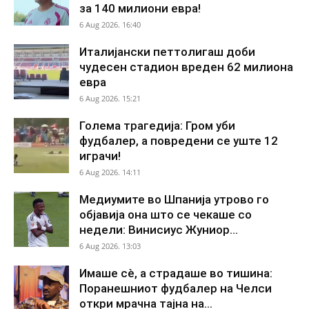
за 140 милиони евра!
6 Aug 2026. 16:40
Италијански петтолигаш доби
чудесен стадион вреден 62 милиона
евра
6 Aug 2026. 15:21
Голема трагедија: Гром уби
фудбалер, а повредени се уште 12
играчи!
6 Aug 2026. 14:11
Медиумите во Шпанија утрово го
објавија она што се чекаше со
недели: Винисиус Жуниор...
6 Aug 2026. 13:03
Имаше сè, а страдаше во тишина:
Поранешниот фудбалер на Челси
откри мрачна тајна на...