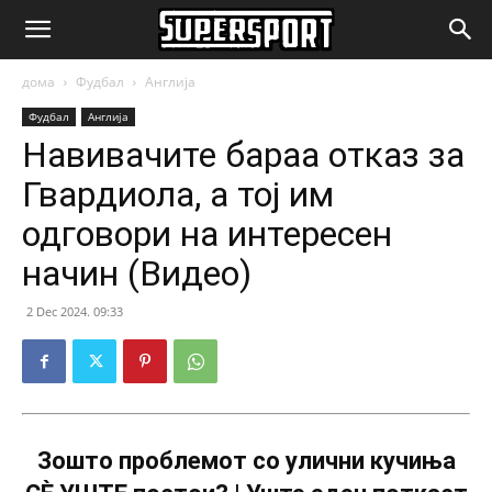
SuperSport.mk
дома
Фудбал
Англија
Фудбал
Англија
Навивачите бараа отказ за
Гвардиола, а тој им
одговори на интересен
начин (Видео)
2 Dec 2024. 09:33
Зошто проблемот со улични кучиња