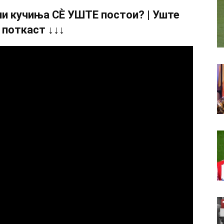
и кучиња СÈ УШТЕ постои? | Уште
 поткаст ↓↓↓