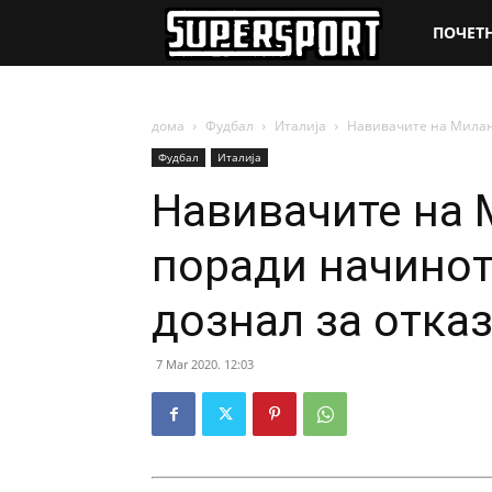
SuperSpo
ПОЧЕТ
дома
Фудбал
Италија
Навивачите на Милан 
Фудбал
Италија
Навивачите на 
поради начинот
дознал за отка
7 Mar 2020. 12:03