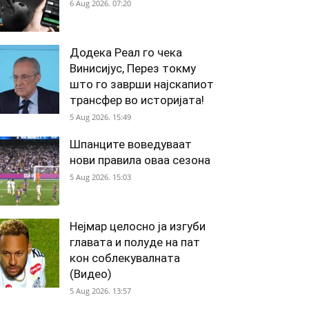
6 Aug 2026. 07:20
Додека Реал го чека
Винисијус, Перез токму
што го заврши најскапиот
трансфер во историјата!
5 Aug 2026. 15:49
Шпанците воведуваат
нови правила оваа сезона
5 Aug 2026. 15:03
Нејмар целосно ја изгуби
главата и полуде на пат
кон соблекувалната
(Видео)
5 Aug 2026. 13:57