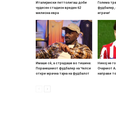
Италијански петтолигаш доби
Голема тра
чудесен стадион вреден 62
фудбалер, 
милиона евра
играчи!
Имаше сè, а страдаше во тишина:
Никој не г
Поранешниот фудбалер на Челси
Очајниот А
откри мрачна тајна на фудбалот
направи т