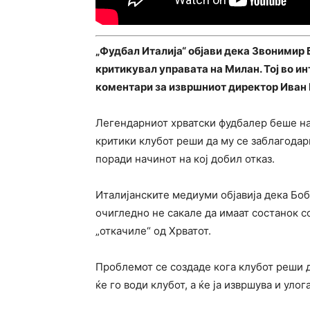
„Фудбал Италија“ објави дека Звонимир Б
критикувал управата на Милан. Тој во ин
коментари за извршниот директор Иван 
Легендарниот хрватски фудбалер беше на 
критики клубот реши да му се заблагодар
поради начинот на кој добил отказ.
Италијанските медиуми објавија дека Боб
очигледно не сакале да имаат состанок со
„откачиле“ од Хрватот.
Проблемот се создаде кога клубот реши д
ќе го води клубот, а ќе ја извршува и уло