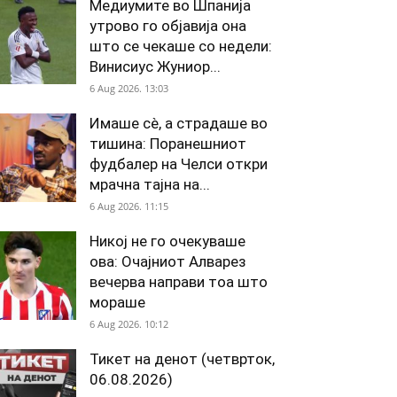
Медиумите во Шпанија
утрово го објавија она
што се чекаше со недели:
Винисиус Жуниор...
6 Aug 2026. 13:03
Имаше сè, а страдаше во
тишина: Поранешниот
фудбалер на Челси откри
мрачна тајна на...
6 Aug 2026. 11:15
Никој не го очекуваше
ова: Очајниот Алварез
вечерва направи тоа што
мораше
6 Aug 2026. 10:12
Тикет на денот (четврток,
06.08.2026)