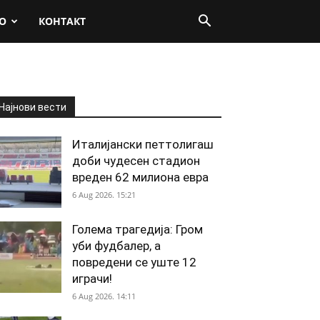
О
КОНТАКТ
Најнови вести
Италијански петтолигаш
доби чудесен стадион
вреден 62 милиона евра
6 Aug 2026. 15:21
Голема трагедија: Гром
уби фудбалер, а
повредени се уште 12
играчи!
6 Aug 2026. 14:11