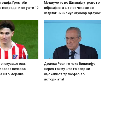
гедија: Гром уби
Медиумите во Шпанија утрово го
а повредени се уште 12
објавија она што се чекаше со
недели: Винисиус Жуниор одлучи!
о очекуваше ова:
Додека Реал го чека Винисијус,
лварез вечерва
Перез токму што го заврши
оа што мораше
најскапиот трансфер во
историјата!