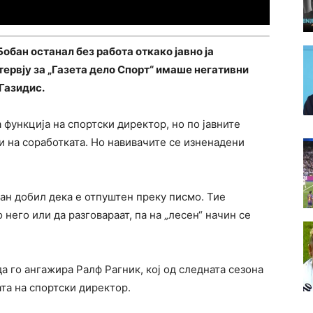
обан останал без работа откако јавно ја
тервју за „Газета дело Спорт“ имаше негативни
Газидис.
функција на спортски директор, но по јавните
и на соработката. Но навивачите се изненадени
ан добил дека е отпуштен преку писмо. Тие
 него или да разговараат, па на „лесен“ начин се
а го ангажира Ралф Рагник, кој од следната сезона
гата на спортски директор.