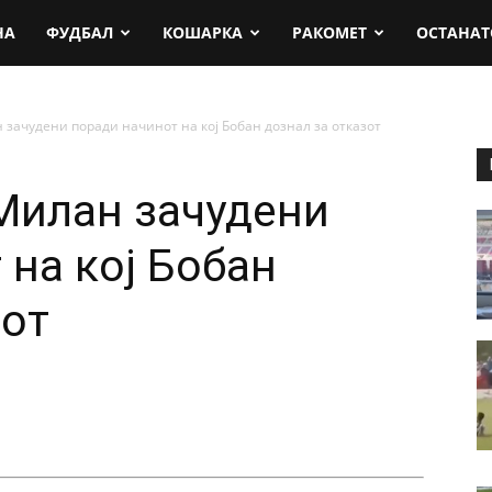
rt.mk
НА
ФУДБАЛ
КОШАРКА
РАКОМЕТ
ОСТАНАТ
зачудени поради начинот на кој Бобан дознал за отказот
Милан зачудени
 на кој Бобан
зот