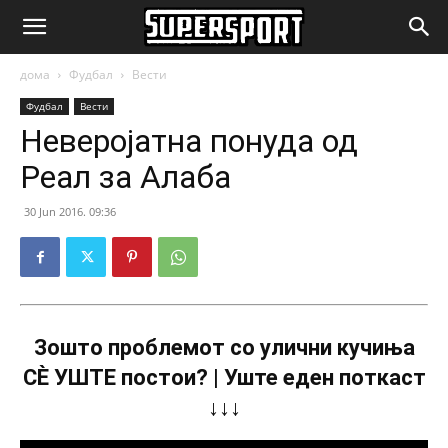
SuperSport.mk
дома
Фудбал
Вести
Фудбал
Вести
Неверојатна понуда од
Реал за Алаба
30 Jun 2016. 09:36
Зошто проблемот со улични кучиња
СÈ УШТЕ постои? | Уште еден поткаст
↓↓↓