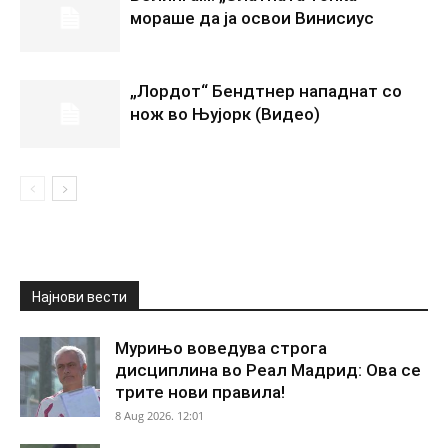
мораше да ја освои Винисиус
„Лордот“ Бендтнер нападнат со
нож во Њујорк (Видео)
Најнови вести
Мурињо воведува строга
дисциплина во Реал Мадрид: Ова се
трите нови правила!
8 Aug 2026. 12:01