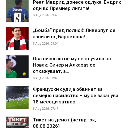
Реал Мадрид донесе одлука: Ендрик
оди во Премиер лигата!
8 Aug 2026. 09:43
„Бомба“ пред полноќ: Ливерпул се
засили од Барселона!
8 Aug 2026. 09:04
Ова никогаш не му се случило на
Новак: Синер и Алкараз се
откажуваат, а...
8 Aug 2026. 08:45
Француски судија обвинет за
семејно насилство – му се заканува
18 месеци затвор!
8 Aug 2026. 07:47
Тикет на денот (четврток,
08.08.2026)