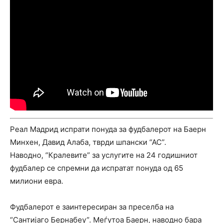
Реал Мадрид испрати понуда за фудбалерот на Баерн
Минхен, Давид Алаба, тврди шпански “АС”.
Наводно, “Кралевите” за услугите на 24 годишниот
фудбалер се спремни да испратат понуда од 65
милиони евра.
Фудбалерот е заинтересиран за преселба на
“Сантијаго Бернабеу”. Меѓутоа Баерн, наводно бара