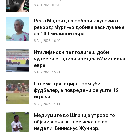
8 Aug 2026. 07:20
Реал Мадрид го собори клупскиот
рекорд: Мурињо добива засилување
за 140 милиони евра!
6 Aug 2026. 16:40
Италијански петтолигаш доби
чудесен стадион вреден 62 милиона
евра
6 Aug 2026. 15:21
Голема трагедија: Гром уби
фудбалер, а повредени се уште 12
играчи!
6 Aug 2026. 14:11
Медиумите во Шпанија утрово го
објавија она што се чекаше со
недели: Винисиус Жуниор...