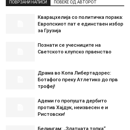
ПОВРЗАНИ НАПИСИ
ПОВЕЌЕ ОД АВТОРОТ
Кварацхелија со политичка порака:
Европскиот пат е единствен избор
за Грузија
Познати се учесниците на
Светското клупско првенство
Драма во Копа Либертадорес:
Ботафого преку Атлетико до прв
трофеј!
Адеми го пропушта дербито
против Хајдук, неизвесен е и
Ристовски!
Белингам: „Златната топка“