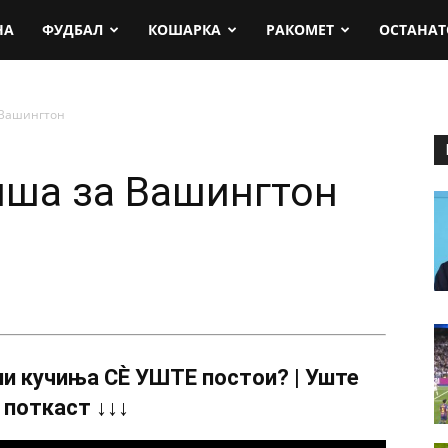
rt.mk
НА
ФУДБАЛ
КОШАРКА
РАКОМЕТ
ОСТАНАТ
 Вашингтон
иша за Вашингтон
и кучиња СÈ УШТЕ постои? | Уште
 поткаст ↓↓↓