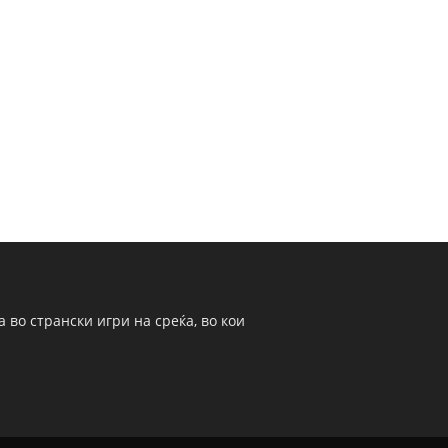
 во странски игри на среќа, во кои