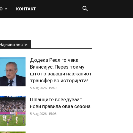
О
КОНТАКТ
Најнови вести
Додека Реал го чека
Винисијус, Перез токму
што го заврши најскапиот
трансфер во историјата!
5 Aug 2026. 15:49
Шпанците воведуваат
нови правила оваа сезона
5 Aug 2026. 15:03