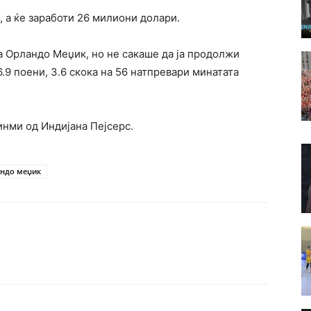
 а ќе заработи 26 милиони долари.
а Орландо Меџик, но не сакаше да ја продолжи
.9 поени, 3.6 скока на 56 натпревари минатата
инми од Индијана Пејсерс.
ндо меџик