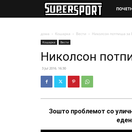
SuperSpo
ПОЧЕТ
дома
Кошарка
Вести
Николсон потпиша за
Кошарка
Вести
Николсон потп
3 Jul 2016. 16:30
Зошто проблемот со уличн
еден