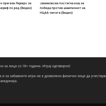
о прегази Лејкерс за
Јакимовски постигна кош за
иумф по ред (Видео)
победа против шампионот на
НЦАА-лигата (Видео)
но за лица со 18+ години. Играј одговорно!
а и за забавните игри не е дозволено физичко лице да учествува
Македонија.