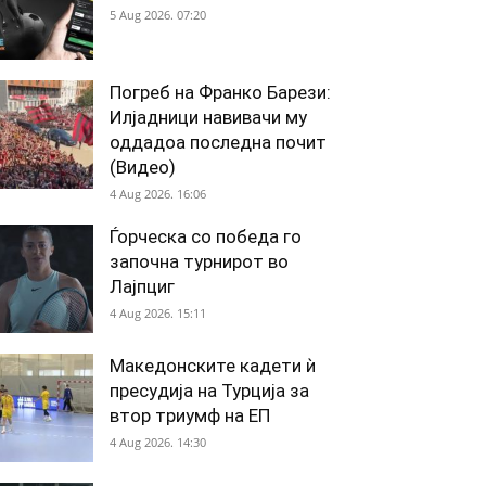
5 Aug 2026. 07:20
Погреб на Франко Барези:
Илјадници навивачи му
оддадоа последна почит
(Видео)
4 Aug 2026. 16:06
Ѓорческа со победа го
започна турнирот во
Лајпциг
4 Aug 2026. 15:11
Македонските кадети ѝ
пресудија на Турција за
втор триумф на ЕП
4 Aug 2026. 14:30