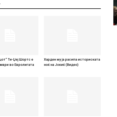
Т
от“ Ти-Џеј Шортс е
Харден му ја расипа историската
ември во Евролигата
ноќ на Јокиќ (Видео)