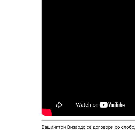
Вашингтон Визардс се договори со слобод