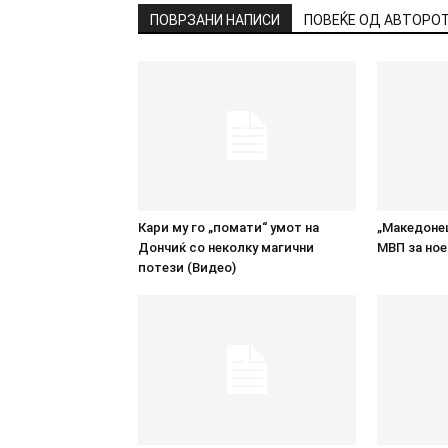
ПОВРЗАНИ НАПИСИ
ПОВЕЌЕ ОД АВТОРО
Кари му го „помати“ умот на
„Македонец
Дончиќ со неколку магични
МВП за но
потези (Видео)