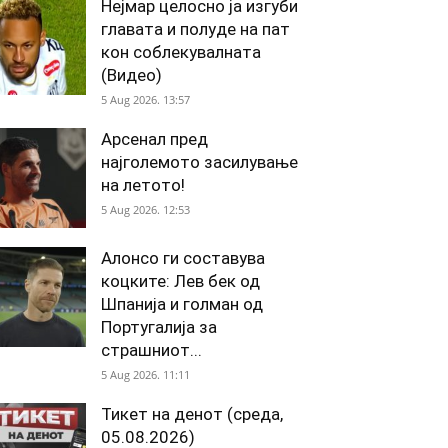
Нејмар целосно ја изгуби
главата и полуде на пат
кон соблекувалната
(Видео)
5 Aug 2026. 13:57
Арсенал пред
најголемото засилување
на летото!
5 Aug 2026. 12:53
Алонсо ги составува
коцките: Лев бек од
Шпанија и голман од
Португалија за
страшниот...
5 Aug 2026. 11:11
Тикет на денот (среда,
05.08.2026)