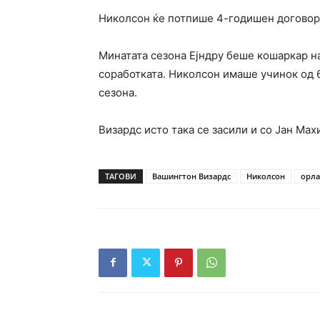
Николсон ќе потпише 4-годишен договор,
Минатата сезона Ејндру беше кошаркар н
соработката. Николсон имаше учинок од 6
сезона.
Визардс исто така се засили и со Јан Мах
ТАГОВИ
Вашингтон Визардс
Николсон
орла