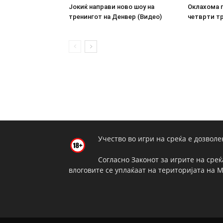
Јокиќ направи ново шоу на
Оклахома г
тренингот на Денвер (Видео)
четврти тр
Учество во игри на среќа е дозволе
Согласно Законот за игрите на среќ
влоговите се уплаќаат на територијата на 