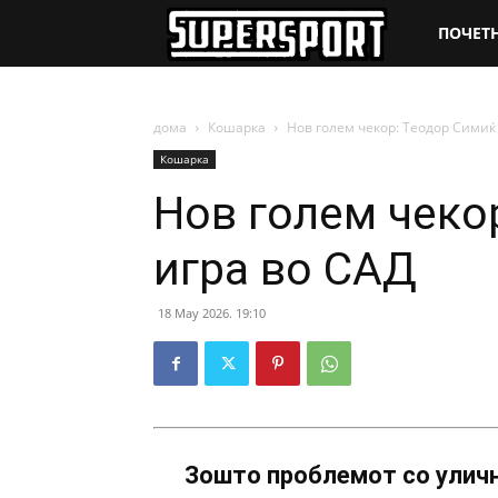
SuperSpo
ПОЧЕТ
дома
Кошарка
Нов голем чекор: Теодор Симиќ 
Кошарка
Нов голем чеко
игра во САД
18 May 2026. 19:10
Зошто проблемот со уличн