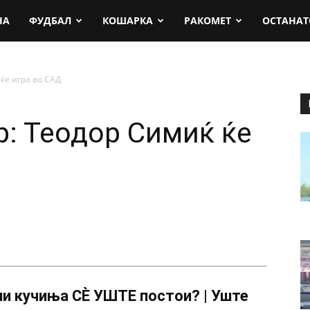
rt.mk
НА
ФУДБАЛ
КОШАРКА
РАКОМЕТ
ОСТАНАТ
ќе игра во САД
р: Теодор Симиќ ќе
и кучиња СÈ УШТЕ постои? | Уште