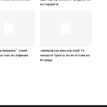
историјата!
е Америка“: Јокиќ
Јакимовски има нов клуб: Го
ел глас во кафеана
напушти Тренто, но ќе остане во
Италија