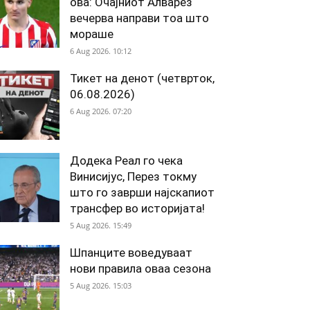
ова: Очајниот Алварез
вечерва направи тоа што
мораше
6 Aug 2026. 10:12
Тикет на денот (четврток,
06.08.2026)
6 Aug 2026. 07:20
Додека Реал го чека
Винисијус, Перез токму
што го заврши најскапиот
трансфер во историјата!
5 Aug 2026. 15:49
Шпанците воведуваат
нови правила оваа сезона
5 Aug 2026. 15:03