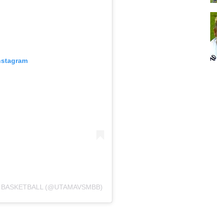
nstagram
S BASKETBALL (@UTAMAVSMBB)