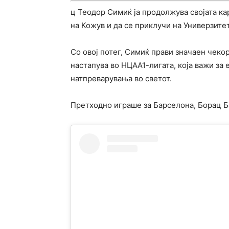
ц Теодор Симиќ ја продолжува својата ка
на Кожув и да се приклучи на Универзите
Со овој потег, Симиќ прави значаен чекор
настапува во НЦАА1-лигата, која важи за
натпреварувања во светот.
Претходно играше за Барселона, Борац Б