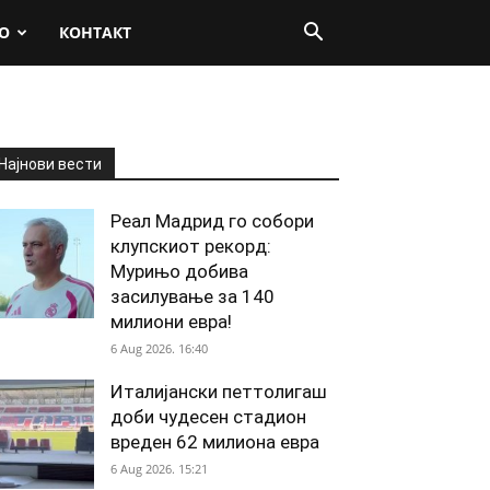
О
КОНТАКТ
Најнови вести
Реал Мадрид го собори
клупскиот рекорд:
Мурињо добива
засилување за 140
милиони евра!
6 Aug 2026. 16:40
Италијански петтолигаш
доби чудесен стадион
вреден 62 милиона евра
6 Aug 2026. 15:21