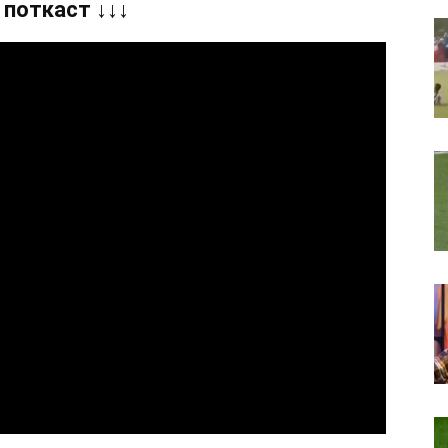
 поткаст ↓↓↓