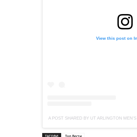
View this post on I
A POST SHARED BY UT ARLINGTON MEN’
ТАГОВИ
Топ Вести