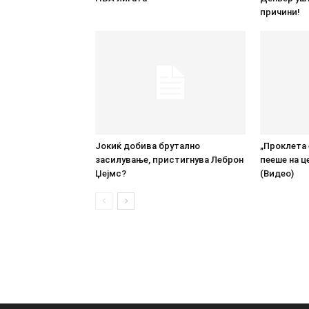
причини!
Јокиќ добива брутално
„Проклета 
засилување, пристигнува Леброн
пееше на ц
Џејмс?
(Видео)