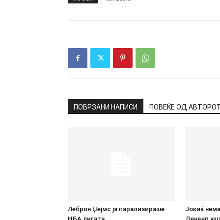
ПОВРЗАНИ НАПИСИ
ПОВЕЌЕ ОД АВТОРО
Леброн Џејмс ја парализираше
Јокиќ нема
НБА лигата
Денвер ушт