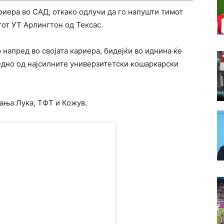
риера во САД, откако одлучи да го напушти тимот
тот УТ Арлингтон од Тексас.
 напред во својата кариера, бидејќи во иднина ќе
 едно од најсилните универзитетски кошаркарски
ања Лука, ТФТ и Кожув.