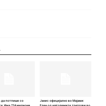
Т
 да потпише со
Јанис официјално во Мајами:
е: Има 724 милиони
Еден од најголемите трејдови во