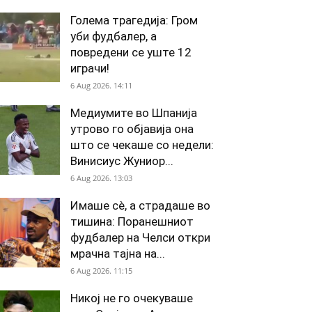
Голема трагедија: Гром
уби фудбалер, а
повредени се уште 12
играчи!
6 Aug 2026. 14:11
Медиумите во Шпанија
утрово го објавија она
што се чекаше со недели:
Винисиус Жуниор...
6 Aug 2026. 13:03
Имаше сè, а страдаше во
тишина: Поранешниот
фудбалер на Челси откри
мрачна тајна на...
6 Aug 2026. 11:15
Никој не го очекуваше