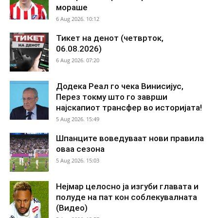
мораше
6 Aug 2026. 10:12
Тикет на денот (четврток,
06.08.2026)
6 Aug 2026. 07:20
Додека Реал го чека Винисијус,
Перез токму што го заврши
најскапиот трансфер во историјата!
5 Aug 2026. 15:49
Шпанците воведуваат нови правила
оваа сезона
5 Aug 2026. 15:03
Нејмар целосно ја изгуби главата и
полуде на пат кон соблекувалната
(Видео)