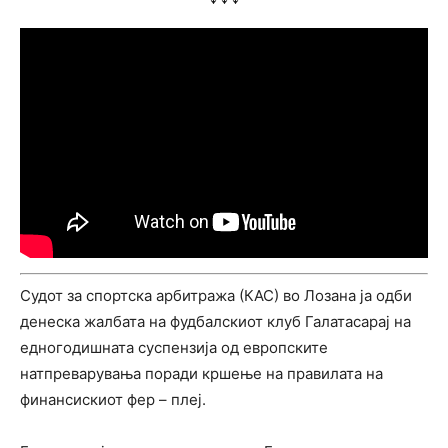
Судот за спортска арбитража (КАС) во Лозана ја одби
денеска жалбата на фудбалскиот клуб Галатасарај на
едногодишната суспензија од европските
натпреварувања поради кршење на правилата на
финансискиот фер – плеј.