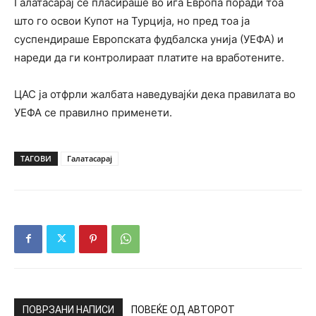
Галатасарај се пласираше во ига Европа поради тоа
што го освои Купот на Турција, но пред тоа ја
суспендираше Европската фудбалска унија (УЕФА) и
нареди да ги контролираат платите на вработените.
ЦАС ја отфрли жалбата наведувајќи дека правилата во
УЕФА се правилно применети.
ТАГОВИ
Галатасарај
ПОВРЗАНИ НАПИСИ
ПОВЕЌЕ ОД АВТОРОТ