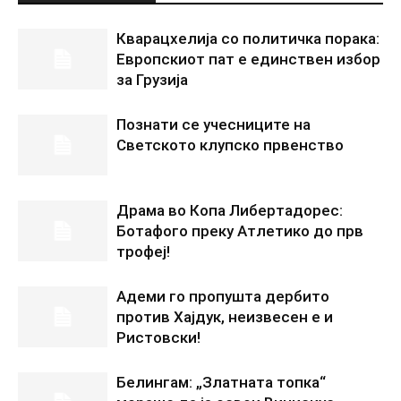
Кварацхелија со политичка порака:
Европскиот пат е единствен избор
за Грузија
Познати се учесниците на
Светското клупско првенство
Драма во Копа Либертадорес:
Ботафого преку Атлетико до прв
трофеј!
Адеми го пропушта дербито
против Хајдук, неизвесен е и
Ристовски!
Белингам: „Златната топка“