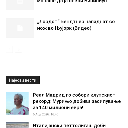
мораше да ја освои Винисиус
„Лордот“ Бендтнер нападнат со
нож во Њујорк (Видео)
Најнови вести
Реал Мадрид го собори клупскиот
рекорд: Мурињо добива засилување
за 140 милиони евра!
6 Aug 2026. 16:40
Италијански петтолигаш доби