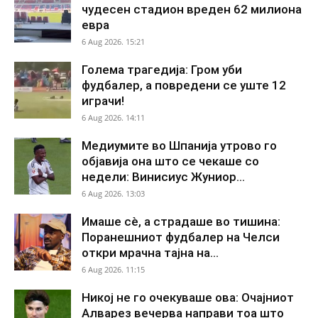
чудесен стадион вреден 62 милиона
евра
6 Aug 2026. 15:21
Голема трагедија: Гром уби
фудбалер, а повредени се уште 12
играчи!
6 Aug 2026. 14:11
Медиумите во Шпанија утрово го
објавија она што се чекаше со
недели: Винисиус Жуниор...
6 Aug 2026. 13:03
Имаше сè, а страдаше во тишина:
Поранешниот фудбалер на Челси
откри мрачна тајна на...
6 Aug 2026. 11:15
Никој не го очекуваше ова: Очајниот
Алварез вечерва направи тоа што