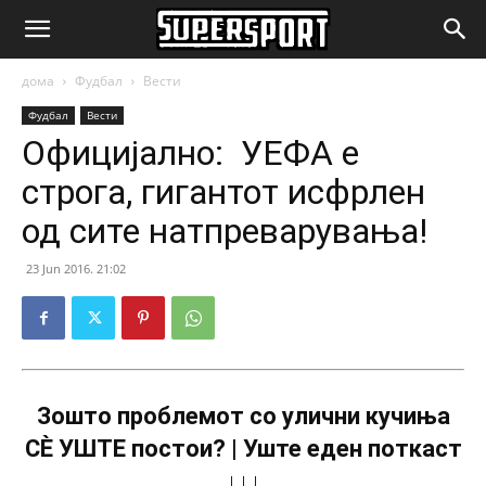
SuperSport.mk
дома
Фудбал
Вести
Фудбал
Вести
Официјално: УЕФА е
строга, гигантот исфрлен
од сите натпреварувања!
23 Jun 2016. 21:02
Зошто проблемот со улични кучиња
СÈ УШТЕ постои? | Уште еден поткаст
↓↓↓