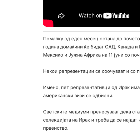
Помалку од еден месец остана до почеток
година домаќини ќе бидат САД, Канада и 
Мексико и Јужна Африка на 11 јуни со по
Некои репрезентации се соочуваат и со 
Имено, пет репрезентативци од Ирак има
американски визи се одбиени.
Светските медиуми пренесуваат дека ста
селекцијата на Ирак и треба да се најдат
првенство.