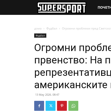
SuperSpo
ПОЧЕТ
дома
Фудбал
Огромни проблеми пред Светскот
Фудбал
Огромни пробле
првенство: На 
репрезентативц
американските 
13 May 2026. 08:47