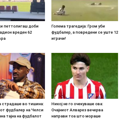
ки петтолигаш доби
Голема трагедија: Гром уби
адион вреден 62
фудбалер, а повредени се уште 12
вра
играчи!
а страдаше во тишина:
Никој не го очекуваше ова:
от фудбалер на Челси
Очајниот Алварез вечерва
на тајна на фудбалот
направи тоа што мораше