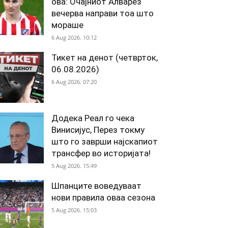
ова: Очајниот Алварез
вечерва направи тоа што
мораше
6 Aug 2026. 10:12
Тикет на денот (четврток,
06.08.2026)
6 Aug 2026. 07:20
Додека Реал го чека
Винисијус, Перез токму
што го заврши најскапиот
трансфер во историјата!
5 Aug 2026. 15:49
Шпанците воведуваат
нови правила оваа сезона
5 Aug 2026. 15:03