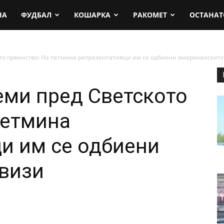
rt.mk
НА
ФУДБАЛ
КОШАРКА
РАКОМЕТ
ОСТАНАТ
о првенство: На петмина репрезентативци им се одбиени американските.
ми пред Светското
петмина
и им се одбиени
визи