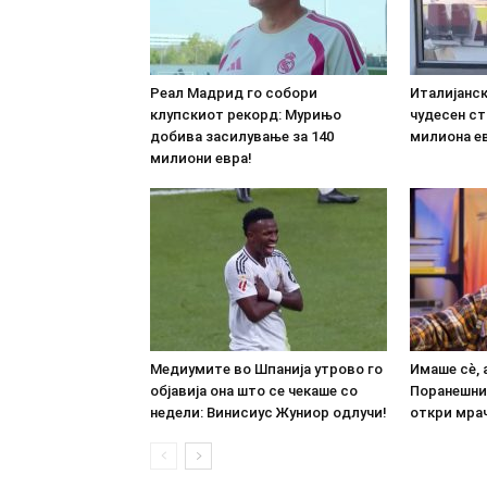
Реал Мадрид го собори
Италијанс
клупскиот рекорд: Мурињо
чудесен ст
добива засилување за 140
милиона е
милиони евра!
Медиумите во Шпанија утрово го
Имаше сè, 
објавија она што се чекаше со
Поранешни
недели: Винисиус Жуниор одлучи!
откри мрач