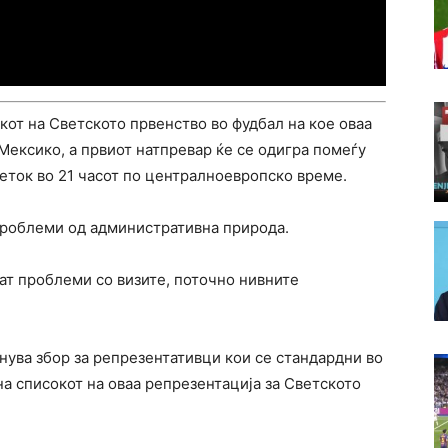
от на Светското првенство во фудбал на кое оваа
Мексико, а првиот натпревар ќе се одигра помеѓу
четок во 21 часот по централноевропско време.
проблеми од административна природа.
ат проблеми со визите, поточно нивните
нува збор за репрезентативци кои се стандардни во
 на списокот на оваа репрезентација за Светското