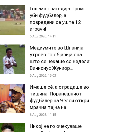
Голема трагедија: Гром
уби фудбалер, а
повредени се уште 12
играчи!
6 Aug 2026. 14:11
Медиумите во Шпанија
утрово го објавија она
што се чекаше со недели:
Винисиус Жуниор...
6 Aug 2026. 13:03
Имаше сè, а страдаше во
тишина: Поранешниот
фудбалер на Челси откри
мрачна тајна на...
6 Aug 2026. 11:15
Никој не го очекуваше