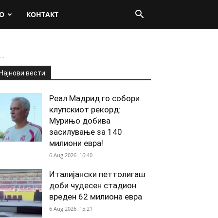
О
КОНТАКТ
..
Најнови вести
Реал Мадрид го собори
клупскиот рекорд:
Мурињо добива
засилување за 140
милиони евра!
6 Aug 2026. 16:40
Италијански петтолигаш
доби чудесен стадион
вреден 62 милиона евра
6 Aug 2026. 15:21