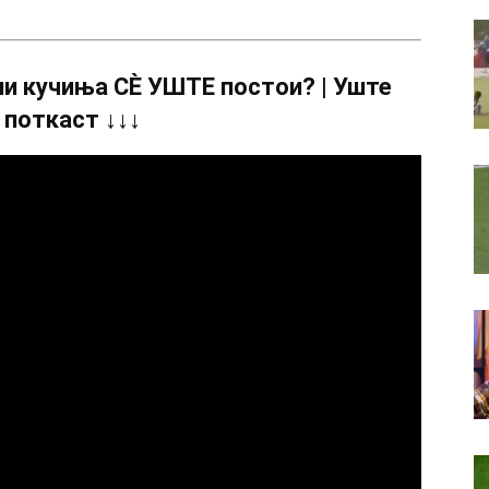
и кучиња СÈ УШТЕ постои? | Уште
 поткаст ↓↓↓