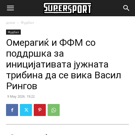
SuperSport.mk
дома
Фудбал
Фудбал
Омерагиќ и ФФМ со
поддршка за
иницијативата јужната
трибина да се вика Васил
Рингов
9 May 2026. 19:22