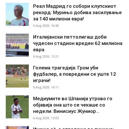
Реал Мадрид го собори клупскиот
рекорд: Мурињо добива засилување
за 140 милиони евра!
6 Aug 2026. 16:40
Италијански петтолигаш доби
чудесен стадион вреден 62 милиона
евра
6 Aug 2026. 15:21
Голема трагедија: Гром уби
фудбалер, а повредени се уште 12
играчи!
6 Aug 2026. 14:11
Медиумите во Шпанија утрово го
објавија она што се чекаше со
недели: Винисиус Жуниор...
6 Aug 2026. 13:03