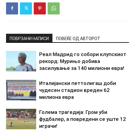
ПОВРЗАНИ НАПИСИ
ПОВЕЌЕ ОД АВТОРОТ
Реал Мадрид го собори клупскиот
рекорд: Мурињо добива
засилување за 140 милиони евра!
Италијански петтолигаш доби
чудесен стадион вреден 62
милиона евра
Голема трагедија: Гром уби
фудбалер, а повредени се уште 12
играчи!