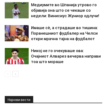
Медиумите во Шпанија утрово го
објавија она што се чекаше со
недели: Винисиус Жуниор одлучи!
Имаше сè, а страдаше во тишина:
Поранешниот фудбалер на Челси
откри мрачна тајна на фудбалот
Никој не го очекуваше ова:
Очајниот Алварез вечерва направи
тоа што мораше
Најнови вести