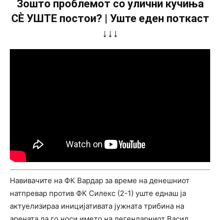
Зошто проблемот со улични кучиња
СÈ УШТЕ постои? | Уште еден поткаст
↓↓↓
Навивачите на ФК Вардар за време на денешниот
натпревар против ФК Силекс (2-1) уште еднаш ја
актуелизираа иницијативата јужната трибина на
арената да го носи името на легендарниот Васил