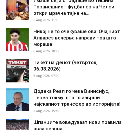
Имаше сè, а страдаше во тишина:
Поранешниот фудбалер на Челси
откри мрачна тајна на...
6 Aug 2026. 11:15
Никој не го очекуваше ова: Очајниот
Алварез вечерва направи тоа што
мораше
6 Aug 2026. 10:12
Тикет на денот (четврток,
06.08.2026)
6 Aug 2026. 07:20
Додека Реал го чека Винисијус,
Перез токму што го заврши
најскапиот трансфер во историјата!
5 Aug 2026. 15:49
Шпанците воведуваат нови правила
оваа сезона