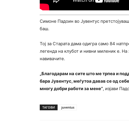
Симоне Падоин во Јувентус претстојуваше
баш.
Тој за Старата дама одигра само 84 натпр
легенда на клубот и нивни миленик е. На
навивачите.
„Благодарам на сите што ме трпеа и под
бара Јувентус, меѓутоа давав се од себ
многу добри работи за мене“
, изјави Пад
ТАГОВИ
juventus