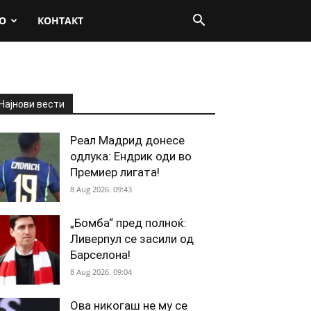
О
КОНТАКТ
Најнови вести
Реал Мадрид донесе
одлука: Ендрик оди во
Премиер лигата!
8 Aug 2026. 09:43
„Бомба“ пред полноќ:
Ливерпул се засили од
Барселона!
8 Aug 2026. 09:04
Ова никогаш не му се