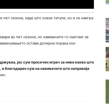
 пет сезони, каде што освои титули, но и се наигра
евари во пет сезони, но навивачите го сметаат за
 заминувањето остави допирна порака кон
држуваа, јас сум просечен играч за ниво какво што
е, и благодарен сум на навивачите што направија
оин.