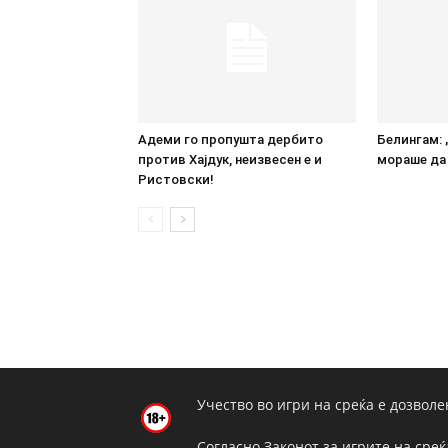
Адеми го пропушта дербито
Белингам: 
против Хајдук, неизвесен е и
мораше да 
Ристовски!
Учество во игри на среќа е дозволе
Согласно Законот за игрите на среќ