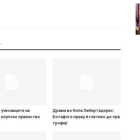
Т
 учесниците на
Драма во Копа Либертадорес:
 клупско првенство
Ботафого преку Атлетико до прв
трофеј!