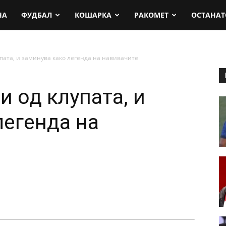
rt.mk
НА
ФУДБАЛ
КОШАРКА
РАКОМЕТ
ОСТАНАТ
упата, и заминува како легенда на навивачите
и од клупата, и
легенда на