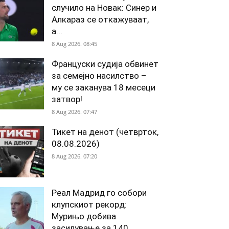
случило на Новак: Синер и
Алкараз се откажуваат,
а...
8 Aug 2026. 08:45
Француски судија обвинет
за семејно насилство –
му се заканува 18 месеци
затвор!
8 Aug 2026. 07:47
Тикет на денот (четврток,
08.08.2026)
8 Aug 2026. 07:20
Реал Мадрид го собори
клупскиот рекорд:
Мурињо добива
засилување за 140