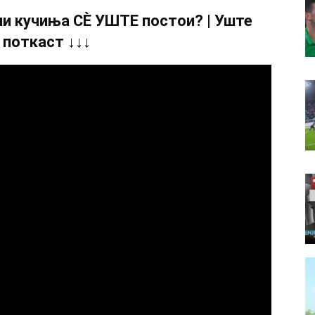
и кучиња СÈ УШТЕ постои? | Уште
 поткаст ↓↓↓