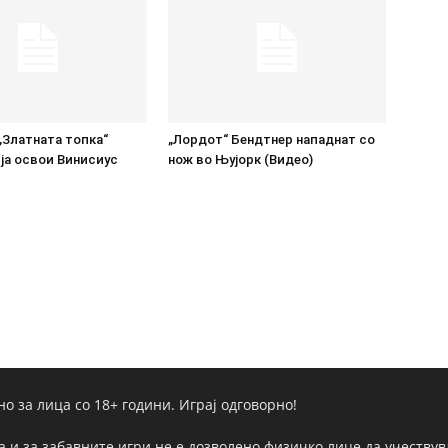
„Златната топка“
„Лордот“ Бендтнер нападнат со
ја освои Винисиус
нож во Њујорк (Видео)
но за лица со 18+ години. Играј одговорно!
а и за забавните игри не е дозволено физичко лице да учествува