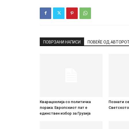
ПОВРЗАНИ НАПИСИ
ПОВЕЌЕ ОД АВТОРО
Кварацхелија со политичка
Познати се
порака: Европскиот пат е
Светското
единствен избор за Грузија