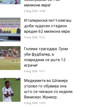
милиони евра!
6 Aug 2026. 16:40
Италијански петтолигаш
доби чудесен стадион
вреден 62 милиона евра
6 Aug 2026. 15:21
Голема трагедија: Гром
уби фудбалер, а
повредени се уште 12
играчи!
6 Aug 2026. 14:11
Медиумите во Шпанија
утрово го објавија она
што се чекаше со недели:
Винисиус Жуниор...
6 Aug 2026. 13:03