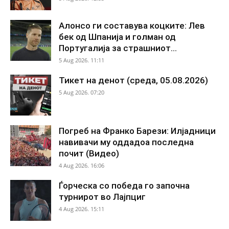
Алонсо ги составува коцките: Лев
бек од Шпанија и голман од
Португалија за страшниот...
5 Aug 2026. 11:11
Тикет на денот (среда, 05.08.2026)
5 Aug 2026. 07:20
Погреб на Франко Барези: Илјадници
навивачи му оддадоа последна
почит (Видео)
4 Aug 2026. 16:06
Ѓорческа со победа го започна
турнирот во Лајпциг
4 Aug 2026. 15:11