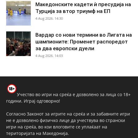
Македонските кадети ѝ пресудија на
Турција за втор триумф на ЕП
4 Aug 2026. 14:30
Вардар со нови термини во Лигата на
шампионите: Променет распоредот
за два европски дуели
4 Aug 2026. 14:03
Учество во игри на среќа е дозволено за лица со 18+
години. Играј одговорно!
Согласно Законот за игрите на среќа и за забавните игри
не е дозволено физичко лице да учествува во странски
игри на среќа, во кои влоговите се уплаќаат на
територијата на Македонија.