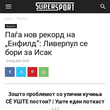
SuperSport.mk
дома
Фудбал
Фудбал
Паѓа нов рекорд на
„Енфилд“: Ливерпул се
бори за Исак
29 Aug 2025. 09:32
Зошто проблемот со улични кучиња
СÈ УШТЕ постои? | Уште еден поткаст
↓↓↓