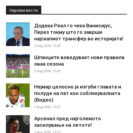
Најнови вести
Додека Реал го чека Винисијус,
Перез токму што го заврши
најскапиот трансфер во историјата!
5 Aug 2026. 15:49
Шпанците воведуваат нови правила
оваа сезона
5 Aug 2026. 15:03
Нејмар целосно ја изгуби главата и
полуде на пат кон соблекувалната
(Видео)
5 Aug 2026. 13:57
Арсенал пред најголемото
засилување на летото!
5 Aug 2026. 12:53