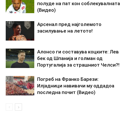
полуде на пат кон соблекувалната
(Видео)
Арсенал пред најголемото
засилување на летото!
Алонсо ги составува коцките: Лев
бек од Шпанија и голман од
Португалија за страшниот Челси?!
Погреб на Франко Барези:
Илјадници навивачи му оддадоа
последна почит (Видео)