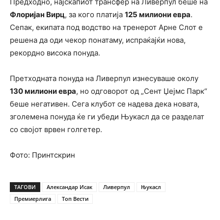
Предходно, најскапиот трансфер на Ливерпул беше на
Флоријан Вирц
, за кого платија
125 милиони евра
.
Сепак, екипата под водство на тренерот Арне Слот е
решена да оди чекор понатаму, испраќајќи нова,
рекордно висока понуда.
Претходната понуда на Ливерпул изнесуваше околу
130 милиони евра
, но одговорот од „Сент Џејмс Парк“
беше негативен. Сега клубот се надева дека новата,
зголемена понуда ќе ги убеди Њукасл да се разделат
со својот врвен голгетер.
Фото: Принтскрин
ТАГОВИ
Александар Исак
Ливерпул
Њукасл
Премиерлига
Топ Вести