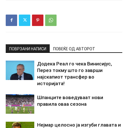
ПОВРЗАНИ НАПИСИ
ПОВЕЌЕ ОД АВТОРОТ
Додека Реал го чека Винисијус,
Перез токму што го заврши
најскапиот трансфер во
историјата!
Шпанците воведуваат нови
правила оваа сезона
Нејмар целосно ја изгуби главата и