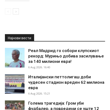
Најнови вести
Реал Мадрид го собори клупскиот
рекорд: Мурињо добива засилување
за 140 милиони евра!
6 Aug 2026. 16:40
Италијански петтолигаш доби
чудесен стадион вреден 62 милиона
евра
6 Aug 2026. 15:21
Голема трагедија: Гром уби
фудбалер, а повредени се уште 12