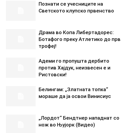
Познати се учесниците на
Светското клупско првенство
Драма во Копа Либертадорес:
Ботафого преку Атлетико до прв
трофеј!
Адеми го пропушта дербито
против Хајдук, неизвесен е и
Ристовски!
Белингам: „Златната топка“
мораше да ја освои Винисиус
„Лордот“ Бендтнер нападнат со
нож во Њујорк (Видео)