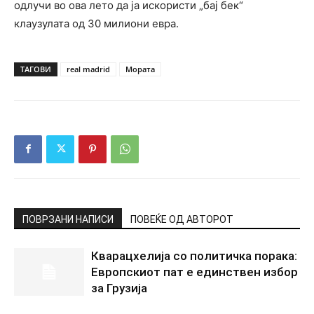
одлучи во ова лето да ја искористи „бај бек“
клаузулата од 30 милиони евра.
ТАГОВИ
real madrid
Мората
ПОВРЗАНИ НАПИСИ
ПОВЕЌЕ ОД АВТОРОТ
Кварацхелија со политичка порака:
Европскиот пат е единствен избор
за Грузија