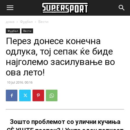
SuperSport.mk
дома
Фудбал
Вести
Фудбал
Вести
Перез донесе конечна
одлука, тој сепак ќе биде
најголемо засилување во
ова лето!
10 Jul 2016. 00:16
Зошто проблемот со улични кучиња