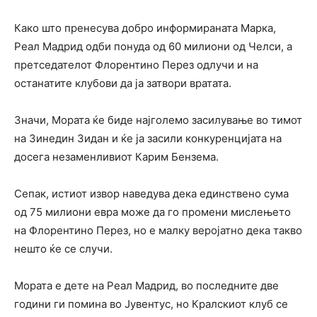
Како што пренесува добро информираната Марка,
Реал Мадрид одби понуда од 60 милиони од Челси, а
претседателот Флорентино Перез одлучи и на
останатите клубови да ја затвори вратата.
Значи, Мората ќе биде најголемо засилување во тимот
на Зинедин Зидан и ќе ја засили конкуренцијата на
досега незаменливиот Карим Бензема.
Сепак, истиот извор наведува дека единствено сума
од 75 милиони евра може да го промени мислењето
на Флорентино Перез, но е малку веројатно дека такво
нешто ќе се случи.
Мората е дете на Реал Мадрид, во последните две
години ги помина во Јувентус, но Кралскиот клуб се