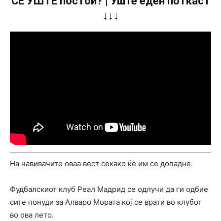
СÈ УШТЕ постои? | Уште еден поткаст
↓↓↓
На навивачите оваа вест секако ќе им се допадне.
Фудбалскиот клуб Реал Мадрид се одлучи да ги одбие
сите понуди за Алваро Мората кој се врати во клубот
во ова лето.