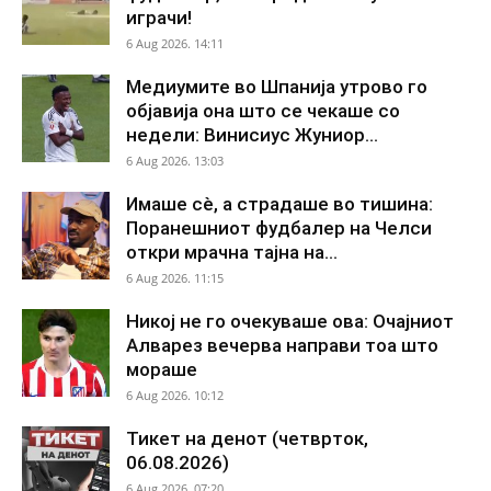
играчи!
6 Aug 2026. 14:11
Медиумите во Шпанија утрово го
објавија она што се чекаше со
недели: Винисиус Жуниор...
6 Aug 2026. 13:03
Имаше сè, а страдаше во тишина:
Поранешниот фудбалер на Челси
откри мрачна тајна на...
6 Aug 2026. 11:15
Никој не го очекуваше ова: Очајниот
Алварез вечерва направи тоа што
мораше
6 Aug 2026. 10:12
Тикет на денот (четврток,
06.08.2026)
6 Aug 2026. 07:20