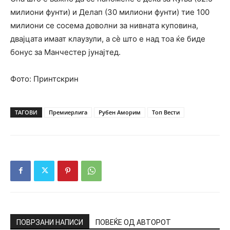
милиони фунти) и Делап (30 милиони фунти) тие 100
милиони се сосема доволни за нивната куповина,
двајцата имаат клаузули, а сè што е над тоа ќе биде
бонус за Манчестер јунајтед.
Фото: Принтскрин
ТАГОВИ
Премиерлига
Рубен Аморим
Топ Вести
ПОВРЗАНИ НАПИСИ
ПОВЕЌЕ ОД АВТОРОТ