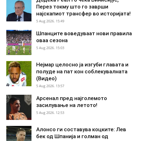
Перез токму што го заврши
најскапиот трансфер во историјата!
5 Aug 2026. 15:49
Шпанците воведуваат нови правила
оваа сезона
5 Aug 2026. 15:03
Нејмар целосно ја изгуби главата и
полуде на пат кон соблекувалната
(Видео)
5 Aug 2026. 13:57
Арсенал пред најголемото
засилување на летото!
5 Aug 2026. 12:53
Алонсо ги составува коцките: Лев
бек од Шпанија и голман од