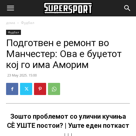
SuperSport.mk
дома
Фудбал
Фудбал
Подготвен е ремонт во
Манчестер: Ова е буџетот
кој го има Аморим
23 May 2025. 15:00
Зошто проблемот со улични кучиња
СÈ УШТЕ постои? | Уште еден поткаст
↓↓↓