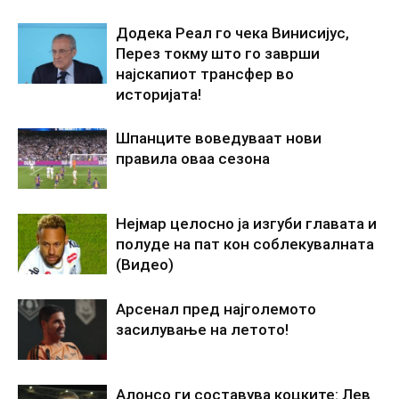
Додека Реал го чека Винисијус,
Перез токму што го заврши
најскапиот трансфер во
историјата!
Шпанците воведуваат нови
правила оваа сезона
Нејмар целосно ја изгуби главата и
полуде на пат кон соблекувалната
(Видео)
Арсенал пред најголемото
засилување на летото!
Алонсо ги составува коцките: Лев