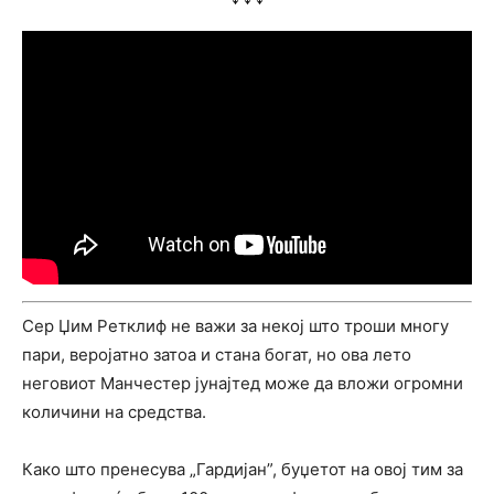
Сер Џим Ретклиф не важи за некој што троши многу
пари, веројатно затоа и стана богат, но ова лето
неговиот Манчестер јунајтед може да вложи огромни
количини на средства.
Како што пренесува „Гардијан”, буџетот на овој тим за