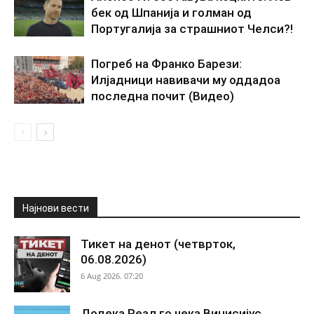
бек од Шпанија и голман од
Португалија за страшниот Челси?!
Погреб на Франко Барези:
Илјадници навивачи му оддадоа
последна почит (Видео)
Најнови вести
Тикет на денот (четврток,
06.08.2026)
6 Aug 2026. 07:20
Додека Реал го чека Винисијус,