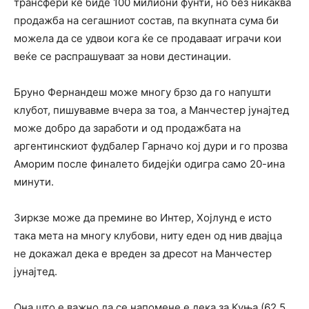
трансфери ќе биде 100 милиони фунти, но без никаква
продажба на сегашниот состав, па вкупната сума би
можела да се удвои кога ќе се продаваат играчи кои
веќе се распрашуваат за нови дестинации.
Бруно Фернандеш може многу брзо да го напушти
клубот, пишувавме вчера за тоа, а Манчестер јунајтед
може добро да заработи и од продажбата на
аргентинскиот фудбалер Гарначо кој дури и го прозва
Аморим после финалето бидејќи одигра само 20-ина
минути.
Зиркзе може да премине во Интер, Хојлунд е исто
така мета на многу клубови, ниту еден од нив двајца
не докажал дека е вреден за дресот на Манчестер
јунајтед.
Она што е важно да се напомене е дека за Куња (62.5