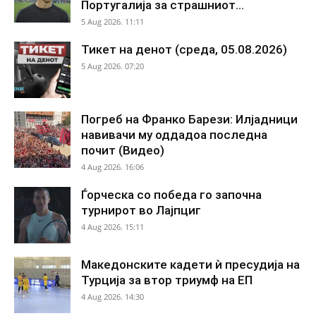
Португалија за страшниот...
5 Aug 2026. 11:11
Тикет на денот (среда, 05.08.2026)
5 Aug 2026. 07:20
Погреб на Франко Барези: Илјадници
навивачи му оддадоа последна
почит (Видео)
4 Aug 2026. 16:06
Ѓорческа со победа го започна
турнирот во Лајпциг
4 Aug 2026. 15:11
Македонските кадети ѝ пресудија на
Турција за втор триумф на ЕП
4 Aug 2026. 14:30