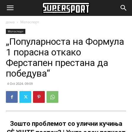
SuperSport.mk
дома
Мотоспорт
Мотоспорт
„Популарноста на Формула
1 порасна откако
Ферстапен престана да
победува“
4 Oct 2024. 09:09
Зошто проблемот со улични кучиња