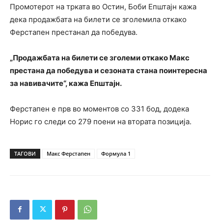
Промотерот на трката во Остин, Боби Епштајн кажа
дека продажбата на билети се зголемила откако
Ферстапен престанал да победува.
„Продажбата на билети се зголеми откако Макс
престана да победува и сезоната стана поинтересна
за навивачите“, кажа Епштајн.
Ферстапен е прв во моментов со 331 бод, додека
Норис го следи со 279 поени на втората позиција.
ТАГОВИ
Макс Ферстапен
Формула 1