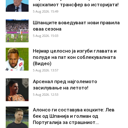
најскапиот трансфер во историјата!
5 Aug 2026. 15:49
Шпанците воведуваат нови правила
оваа сезона
5 Aug 2026. 15:03
Нејмар целосно ја изгуби главата и
полуде на пат кон соблекувалната
(Видео)
5 Aug 2026. 13:57
Арсенал пред најголемото
засилување на летото!
5 Aug 2026. 12:53
Алонсо ги составува коцките: Лев
бек од Шпанија и голман од
Португалија за страшниот...