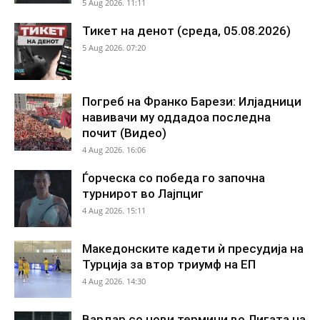
5 Aug 2026. 11:11
Тикет на денот (среда, 05.08.2026)
5 Aug 2026. 07:20
Погреб на Франко Барези: Илјадници
навивачи му оддадоа последна
почит (Видео)
4 Aug 2026. 16:06
Ѓорческа со победа го започна
турнирот во Лајпциг
4 Aug 2026. 15:11
Македонските кадети ѝ пресудија на
Турција за втор триумф на ЕП
4 Aug 2026. 14:30
Вардар со нови термини во Лигата на