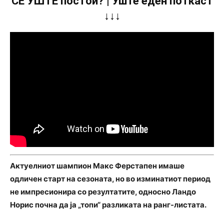
СÈ УШТЕ постои? | Уште еден поткаст
↓↓↓
Актуелниот шампион Макс Ферстапен имаше
одличен старт на сезоната, но во изминатиот период
не импресионира со резултатите, односно Ландо
Норис почна да ја „топи“ разликата на ранг-листата.