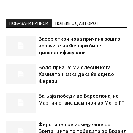
ПОВРЗАНИ НАПИСИ
ПОВЕЌЕ ОД АВТОРОТ
Васер откри нова причина зошто
возачите на Ферари биле
дисквалификувани
Волф призна: Ми олесни кога
Хамилтон кажа дека ќе оди во
Ферари
Бањаја победи во Барселона, но
Мартин стана шампион во Мото ГП
Ферстапен се исмејуваше со
Британците по победата во Бразил