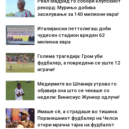
Реал Мадрид го собори клупскиот
рекорд: Мурињо добива
засилување за 140 милиони евра!
Италијански петтолигаш доби
чудесен стадион вреден 62
милиона евра
Голема трагедија: Гром уби
фудбалер, а повредени се уште 12
играчи!
Медиумите во Шпанија утрово го
објавија она што се чекаше со
недели: Винисиус Жуниор одлучи!
Имаше сè, а страдаше во тишина:
Поранешниот фудбалер на Челси
откри мрачна тајна на фудбалот