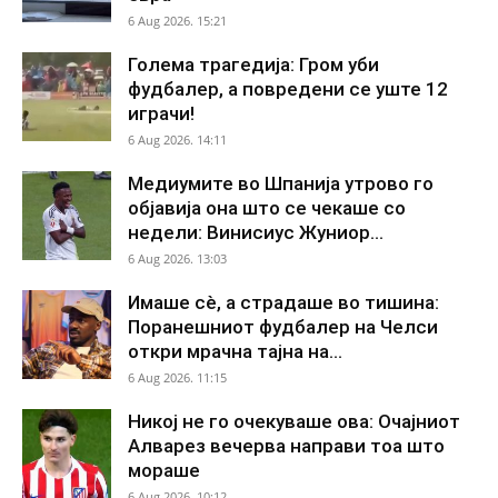
6 Aug 2026. 15:21
Голема трагедија: Гром уби
фудбалер, а повредени се уште 12
играчи!
6 Aug 2026. 14:11
Медиумите во Шпанија утрово го
објавија она што се чекаше со
недели: Винисиус Жуниор...
6 Aug 2026. 13:03
Имаше сè, а страдаше во тишина:
Поранешниот фудбалер на Челси
откри мрачна тајна на...
6 Aug 2026. 11:15
Никој не го очекуваше ова: Очајниот
Алварез вечерва направи тоа што
мораше
6 Aug 2026. 10:12