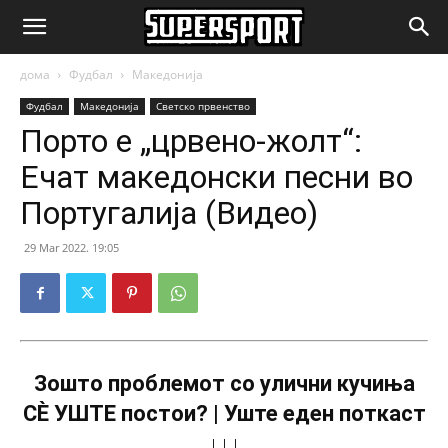
SuperSport.mk
дома
Фудбал
Македонија
Фудбал
Македонија
Светско првенство
Порто е „црвено-жолт“:
Ечат македонски песни во
Португалија (Видео)
29 Mar 2022. 19:05
Зошто проблемот со улични кучиња
СÈ УШТЕ постои? | Уште еден поткаст
↓↓↓