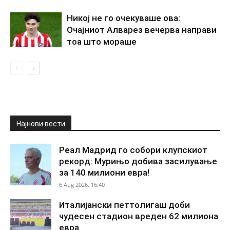
Никој не го очекуваше ова:
Очајниот Алварез вечерва направи
тоа што мораше
Најнови вести
Реал Мадрид го собори клупскиот
рекорд: Мурињо добива засилување
за 140 милиони евра!
6 Aug 2026. 16:40
Италијански петтолигаш доби
чудесен стадион вреден 62 милиона
евра