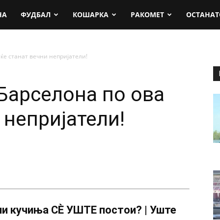
rt.mk
НА
ФУДБАЛ
КОШАРКА
РАКОМЕТ
ОСТАНАТ
ќе станат вечни непријатели!
Барселона по ова
 непријатели!
и кучиња СÈ УШТЕ постои? | Уште