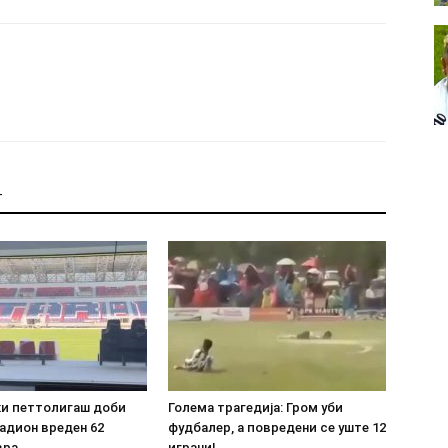
Т
ки петтолигаш доби
Голема трагедија: Гром уби
адион вреден 62
фудбалер, а повредени се уште 12
вра
играчи!