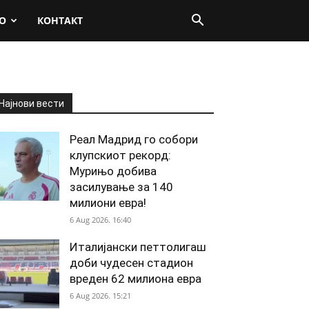
О
КОНТАКТ
Најнови вести
Реал Мадрид го собори
клупскиот рекорд:
Мурињо добива
засилување за 140
милиони евра!
6 Aug 2026. 16:40
Италијански петтолигаш
доби чудесен стадион
вреден 62 милиона евра
6 Aug 2026. 15:21