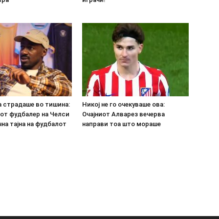
а страдаше во тишина:
Никој не го очекуваше ова:
от фудбалер на Челси
Очајниот Алварез вечерва
на тајна на фудбалот
направи тоа што мораше