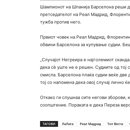
Шампионот на Шпанија Барселона реши да
претседателот на Реал Мадрид, Флоренти
тужба против него.
Првиот човек на Реал Мадрид, Флорентино
обвини Барселона за купување судии. Бе
„Случајот Негреира е најголемиот сканда
дека сè уште не е решен. Судиите од тој с
смисла. Барселона плаќа судии веќе две д
тој со напомена дека овој случај лично ќе
Откако ги слушнаа сите негови зборови, к
соопштение. Пораката е дека Переза верој
ТАГОВИ
ЛаЛига
Реал Мадрид
Топ Вести