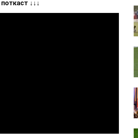
 поткаст ↓↓↓