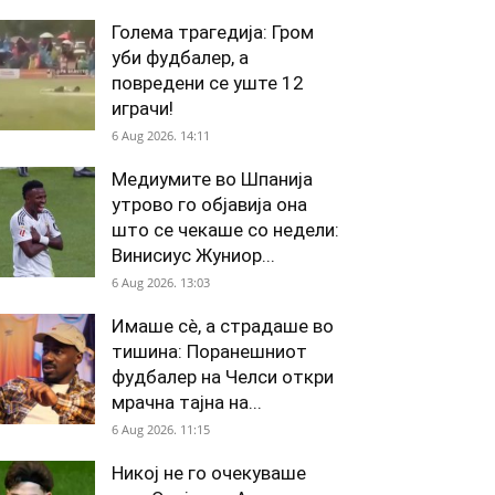
Голема трагедија: Гром
уби фудбалер, а
повредени се уште 12
играчи!
6 Aug 2026. 14:11
Медиумите во Шпанија
утрово го објавија она
што се чекаше со недели:
Винисиус Жуниор...
6 Aug 2026. 13:03
Имаше сè, а страдаше во
тишина: Поранешниот
фудбалер на Челси откри
мрачна тајна на...
6 Aug 2026. 11:15
Никој не го очекуваше