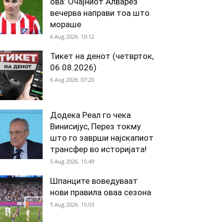
ова: Очајниот Алварез
вечерва направи тоа што
мораше
6 Aug 2026. 10:12
Тикет на денот (четврток,
06.08.2026)
6 Aug 2026. 07:20
Додека Реал го чека
Винисијус, Перез токму
што го заврши најскапиот
трансфер во историјата!
5 Aug 2026. 15:49
Шпанците воведуваат
нови правила оваа сезона
5 Aug 2026. 15:03