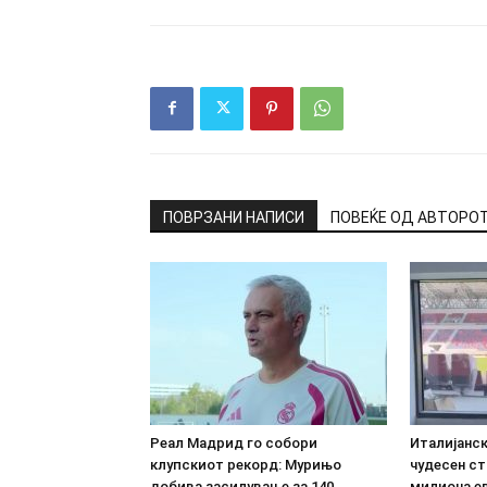
ПОВРЗАНИ НАПИСИ
ПОВЕЌЕ ОД АВТОРО
Реал Мадрид го собори
Италијанс
клупскиот рекорд: Мурињо
чудесен ст
добива засилување за 140
милиона е