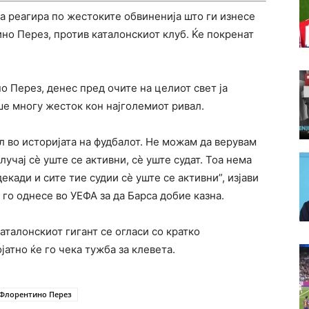
 реагира по жестоките обвиненија што ги изнесе
но Перез, против каталонскиот клуб. Ќе покренат
 Перез, денес пред очите на целиот свет ја
ше многу жесток кон најголемиот ривал.
л во историјата на фудбалот. Не можам да верувам
лучај сè уште се активни, сè уште судат. Тоа нема
екади и сите тие судии сè уште се активни”, изјави
 го однесе во УЕФА за да Барса добие казна.
аталонскиот гигант се огласи со кратко
атно ќе го чека тужба за клевета.
Флорентино Перез