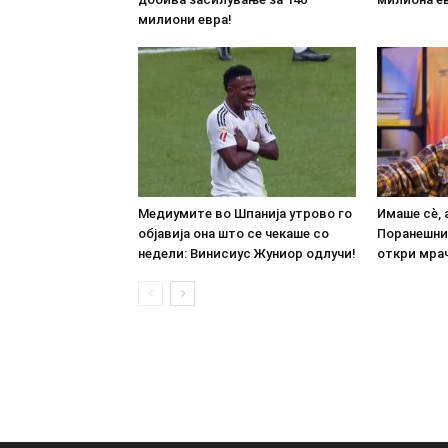
милиони евра!
Медиумите во Шпанија утрово го
Имаше сè, 
објавија она што се чекаше со
Поранешни
недели: Винисиус Жуниор одлучи!
откри мрач