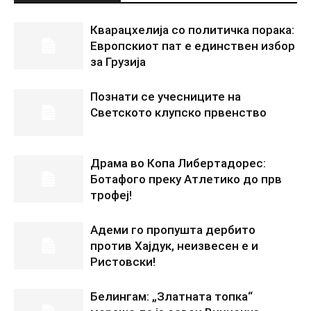
Кварацхелија со политичка порака:
Европскиот пат е единствен избор
за Грузија
Познати се учесниците на
Светското клупско првенство
Драма во Копа Либертадорес:
Ботафого преку Атлетико до прв
трофеј!
Адеми го пропушта дербито
против Хајдук, неизвесен е и
Ристовски!
Белингам: „Златната топка“