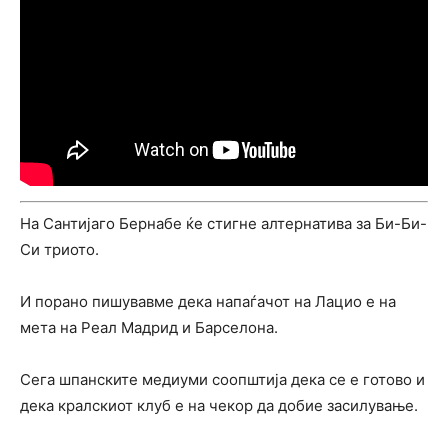
На Сантијаго Бернабе ќе стигне алтернатива за Би-Би-
Си триото.
И порано пишувавме дека напаѓачот на Лацио е на
мета на Реал Мадрид и Барселона.
Сега шпанските медиуми соопштија дека се е готово и
дека кралскиот клуб е на чекор да добие засилување.