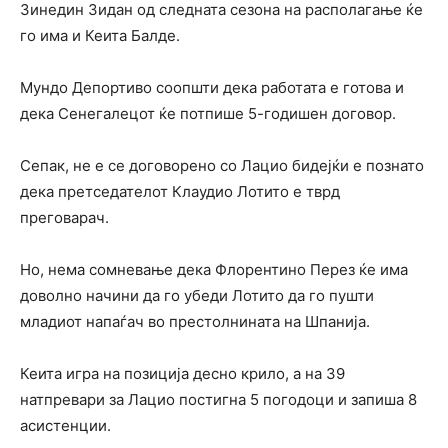
Зинедин Зидан од следната сезона на располагање ќе
го има и Кеита Балде.
Мундо Депортиво соопшти дека работата е готова и
дека Сенегалецот ќе потпише 5-годишен договор.
Сепак, не е се договорено со Лацио бидејќи е познато
дека претседателот Клаудио Лотито е тврд
преговарач.
Но, нема сомневање дека Флорентино Перез ќе има
доволно начини да го убеди Лотито да го пушти
младиот напаѓач во престолнината на Шпанија.
Кеита игра на позиција десно крило, а на 39
натпревари за Лацио постигна 5 погодоци и запиша 8
асистенции.