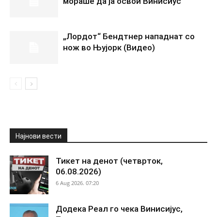
мораше да ја освои Винисиус
„Лордот“ Бендтнер нападнат со
нож во Њујорк (Видео)
Најнови вести
Тикет на денот (четврток,
06.08.2026)
6 Aug 2026. 07:20
Додека Реал го чека Винисијус,