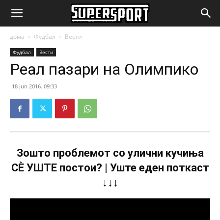
SuperSport.mk
дома
Фудбал
Вести
Фудбал
Вести
Реал пазари на Олимпико
18 Jun 2016. 09:33
Зошто проблемот со улични кучиња
СÈ УШТЕ постои? | Уште еден поткаст
↓↓↓