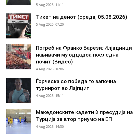
5 Aug 2026. 11:11
Тикет на денот (среда, 05.08.2026)
5 Aug 2026. 07:20
Погреб на Франко Барези: Илјадници
навивачи му оддадоа последна
почит (Видео)
4 Aug 2026. 16:06
Ѓорческа со победа го започна
турнирот во Лајпциг
4 Aug 2026. 15:11
Македонските кадети ѝ пресудија на
Турција за втор триумф на ЕП
4 Aug 2026. 14:30