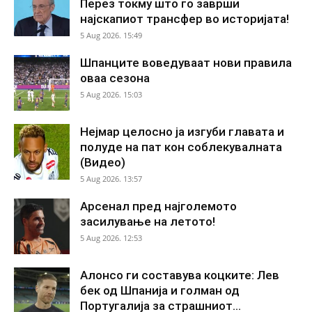
Перез токму што го заврши
најскапиот трансфер во историјата!
5 Aug 2026. 15:49
Шпанците воведуваат нови правила
оваа сезона
5 Aug 2026. 15:03
Нејмар целосно ја изгуби главата и
полуде на пат кон соблекувалната
(Видео)
5 Aug 2026. 13:57
Арсенал пред најголемото
засилување на летото!
5 Aug 2026. 12:53
Алонсо ги составува коцките: Лев
бек од Шпанија и голман од
Португалија за страшниот...