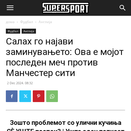
SuperSport.mk
дома
Фудбал
Англија
Фудбал
Англија
Салах го најави
заминувањето: Ова е мојот
последен меч против
Манчестер сити
2 Dec 2024. 08:32
Зошто проблемот со улични кучиња