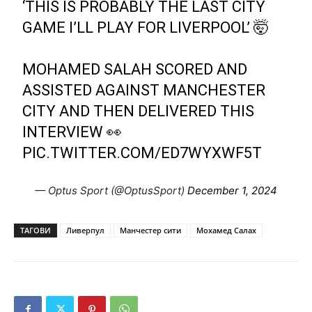
‘THIS IS PROBABLY THE LAST CITY
GAME I’LL PLAY FOR LIVERPOOL’ 🤯
MOHAMED SALAH SCORED AND
ASSISTED AGAINST MANCHESTER
CITY AND THEN DELIVERED THIS
INTERVIEW 👀
PIC.TWITTER.COM/ED7WYXWF5T
— Optus Sport (@OptusSport)
December 1, 2024
ТАГОВИ
Ливерпул
Манчестер сити
Мохамед Салах