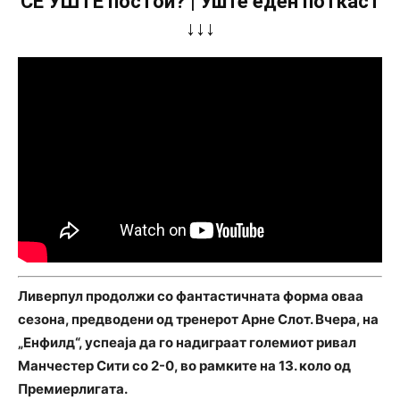
СÈ УШТЕ постои? | Уште еден поткаст
↓↓↓
Ливерпул продолжи со фантастичната форма оваа
сезона, предводени од тренерот Арне Слот. Вчера, на
„Енфилд“, успеаја да го надиграат големиот ривал
Манчестер Сити со 2-0, во рамките на 13. коло од
Премиерлигата.