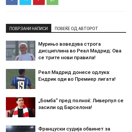
ПОВРЗАНИ НАПИСИ
ПОВЕЌЕ ОД АВТОРОТ
Мурињо воведува строга
дисциплина во Реал Мадрид: Ова
се трите нови правила!
Реал Мадрид донесе одлука:
Ендрик оди во Премиер лигата!
„Бомба“ пред полноќ: Ливерпул се
засили од Барселона!
Француски судија обвинет за