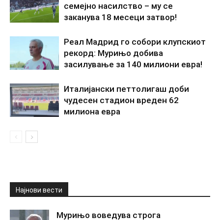
семејно насилство – му се
заканува 18 месеци затвор!
Реал Мадрид го собори клупскиот
рекорд: Мурињо добива
засилување за 140 милиони евра!
Италијански петтолигаш доби
чудесен стадион вреден 62
милиона евра
Најнови вести
Мурињо воведува строга