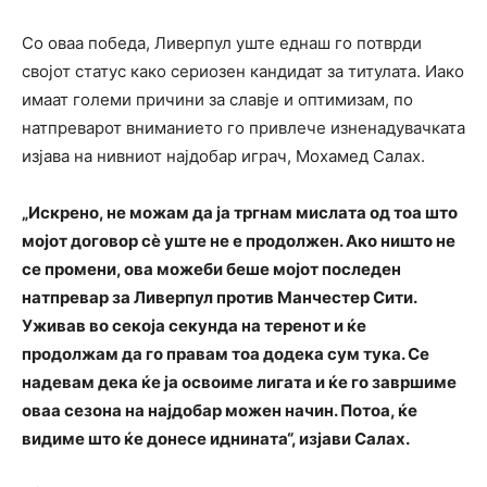
Со оваа победа, Ливерпул уште еднаш го потврди
својот статус како сериозен кандидат за титулата. Иако
имаат големи причини за славје и оптимизам, по
натпреварот вниманието го привлече изненадувачката
изјава на нивниот најдобар играч, Мохамед Салах.
„Искрено, не можам да ја тргнам мислата од тоа што
мојот договор сè уште не е продолжен. Ако ништо не
се промени, ова можеби беше мојот последен
натпревар за Ливерпул против Манчестер Сити.
Уживав во секоја секунда на теренот и ќе
продолжам да го правам тоа додека сум тука. Се
надевам дека ќе ја освоиме лигата и ќе го завршиме
оваа сезона на најдобар можен начин. Потоа, ќе
видиме што ќе донесе иднината“, изјави Салах.