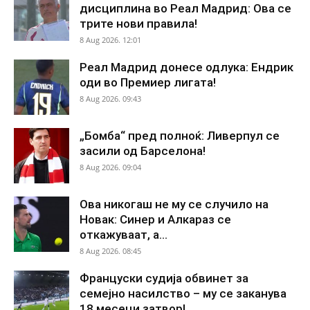
дисциплина во Реал Мадрид: Ова се
трите нови правила!
8 Aug 2026. 12:01
Реал Мадрид донесе одлука: Ендрик
оди во Премиер лигата!
8 Aug 2026. 09:43
„Бомба“ пред полноќ: Ливерпул се
засили од Барселона!
8 Aug 2026. 09:04
Ова никогаш не му се случило на
Новак: Синер и Алкараз се
откажуваат, а...
8 Aug 2026. 08:45
Француски судија обвинет за
семејно насилство – му се заканува
18 месеци затвор!