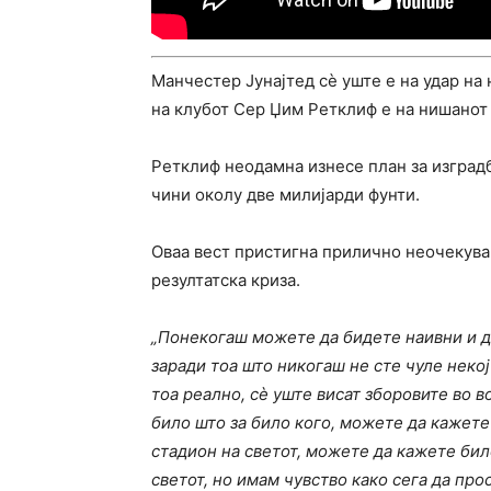
Манчестер Јунајтед сè уште е на удар на
на клубот Сер Џим Ретклиф е на нишанот 
Ретклиф неодамна изнесе план за изградб
чини околу две милијарди фунти.
Оваа вест пристигна прилично неочекуван
резултатска криза.
„Понекогаш можете да бидете наивни и да
заради тоа што никогаш не сте чуле некој
тоа реално, сè уште висат зборовите во 
било што за било кого, можете да кажете
стадион на светот, можете да кажете било
светот, но имам чувство како сега да про