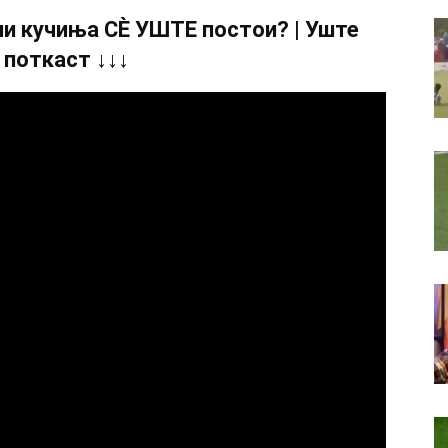
и кучиња СÈ УШТЕ постои? | Уште
 поткаст ↓↓↓