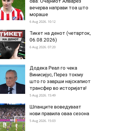
ова: Очајниот Алварез
вечерва направи тоа што
мораше
6 Aug 2026. 10:12
Тикет на денот (четврток,
06.08.2026)
6 Aug 2026. 07:20
Додека Реал го чека
Винисијус, Перез токму
што го заврши најскапиот
трансфер во историјата!
5 Aug 2026. 15:49
Шпанците воведуваат
нови правила оваа сезона
5 Aug 2026. 15:03