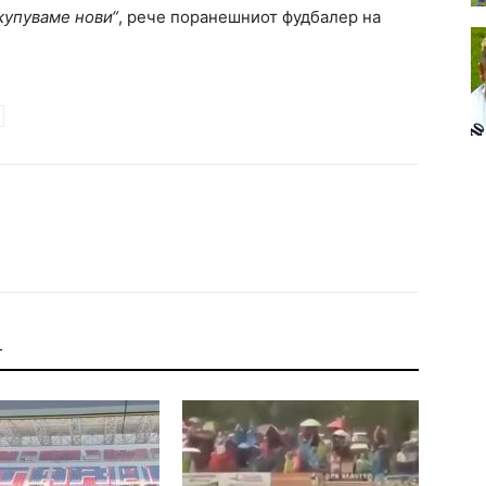
 купуваме нови“
, рече поранешниот фудбалер на
Т