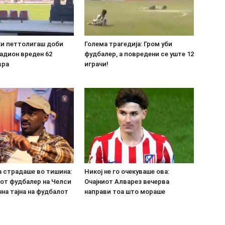
ки петтолигаш доби
Голема трагедија: Гром уби
адион вреден 62
фудбалер, а повредени се уште 12
вра
играчи!
а страдаше во тишина:
Никој не го очекуваше ова:
от фудбалер на Челси
Очајниот Алварез вечерва
на тајна на фудбалот
направи тоа што мораше