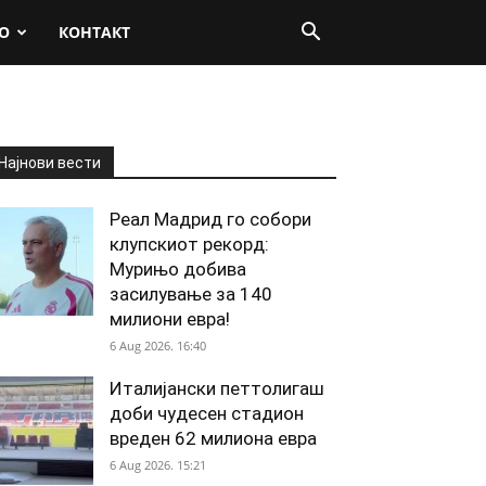
О
КОНТАКТ
Најнови вести
Реал Мадрид го собори
клупскиот рекорд:
Мурињо добива
засилување за 140
милиони евра!
6 Aug 2026. 16:40
Италијански петтолигаш
доби чудесен стадион
вреден 62 милиона евра
6 Aug 2026. 15:21