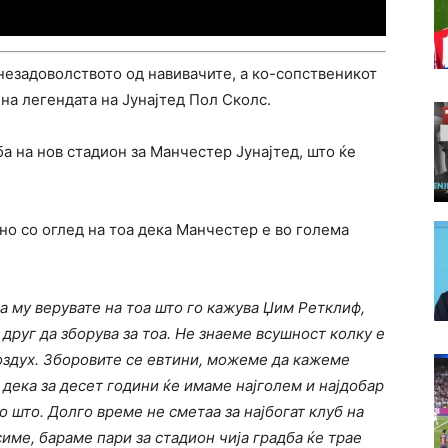
 незадоволството од навивачите, а ко-сопственикот
на легендата на Јунајтед Пол Сколс.
а на нов стадион за Манчестер Јунајтед, што ќе
о со оглед на тоа дека Манчестер е во голема
 му верувате на тоа што го кажува Џим Ретклиф,
 друг да зборува за тоа. Не знаеме всушност колку е
воздух. Зборовите се евтини, можеме да кажеме
 дека за десет години ќе имаме најголем и најдобар
 што. Долго време не сметаа за најбогат клуб на
симе, бараме пари за стадион чија градба ќе трае