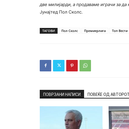
две милијарди, а продаваме играчи за да
Јунајтед Пол Сколс.
ТАГОВИ
Пол Сколс
Премиерлига
Топ Вести
ПОВРЗАНИ НАПИСИ
ПОВЕЌЕ ОД АВТОРО