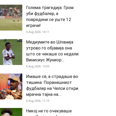
Голема трагедија: Гром
уби фудбалер, а
повредени се уште 12
играчи!
6 Aug 2026. 14:11
Медиумите во Шпанија
утрово го објавија она
што се чекаше со недели:
Винисиус Жуниор...
6 Aug 2026. 13:03
Имаше сè, а страдаше во
тишина: Поранешниот
фудбалер на Челси откри
мрачна тајна на...
6 Aug 2026. 11:15
Никој не го очекуваше