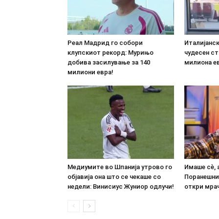
Реал Мадрид го собори
Италијанс
клупскиот рекорд: Мурињо
чудесен ст
добива засилување за 140
милиона е
милиони евра!
Медиумите во Шпанија утрово го
Имаше сè, 
објавија она што се чекаше со
Поранешни
недели: Винисиус Жуниор одлучи!
откри мрач