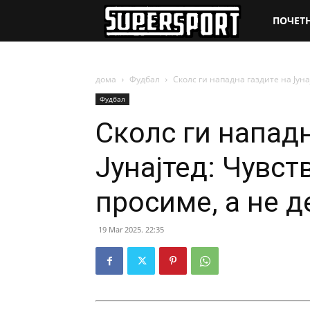
SuperSpo
ПОЧЕТ
дома
Фудбал
Сколс ги нападна газдите на Јунај
Фудбал
Сколс ги нападн
Јунајтед: Чувст
просиме, а не д
19 Mar 2025. 22:35