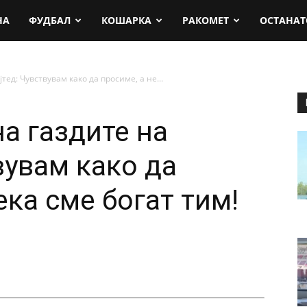
rt.mk
НА
ФУДБАЛ
КОШАРКА
РАКОМЕТ
ОСТАНАТ
тед: Чувствувам како да просиме, а не...
а газдите на
вувам како да
ека сме богат тим!