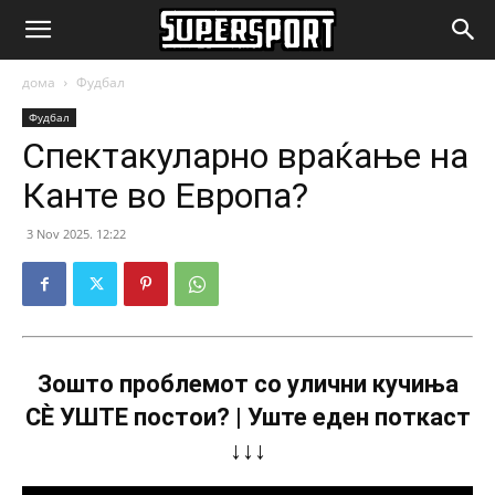
SuperSport.mk
дома
Фудбал
Фудбал
Спектакуларно враќање на
Канте во Европа?
3 Nov 2025. 12:22
Зошто проблемот со улични кучиња
СÈ УШТЕ постои? | Уште еден поткаст
↓↓↓