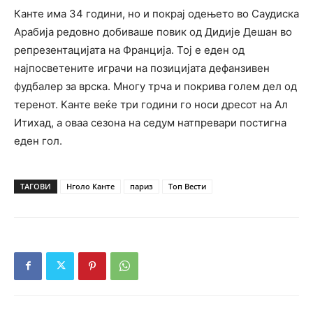
Канте има 34 години, но и покрај одењето во Саудиска
Арабија редовно добиваше повик од Дидије Дешан во
репрезентацијата на Франција. Тој е еден од
најпосветените играчи на позицијата дефанзивен
фудбалер за врска. Многу трча и покрива голем дел од
теренот. Канте веќе три години го носи дресот на Ал
Итихад, а оваа сезона на седум натпревари постигна
еден гол.
ТАГОВИ
Нголо Канте
париз
Топ Вести