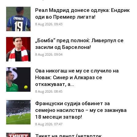
Реал Мадрид донесе одлука: Ендрик
оди во Премиер лигата!
8 Aug 2026. 09:43
„Бомба“ пред полноќ: Ливерпул се
засили од Барселона!
8 Aug 2026. 09:04
Ова никогаш не му се случило на
Новак: Синер и Алкараз се
откажуваат, а...
8 Aug 2026. 08:45
Француски судија обвинет за
семејно насилство – му се заканува
18 месеци затвор!
8 Aug 2026. 07:47
Тикет на денот (четврток,