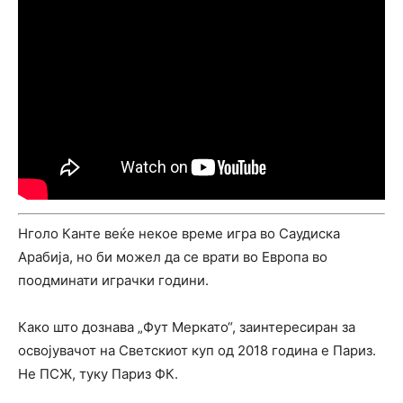
Нголо Канте веќе некое време игра во Саудиска
Арабија, но би можел да се врати во Европа во
поодминати играчки години.
Како што дознава „Фут Меркато“, заинтересиран за
освојувачот на Светскиот куп од 2018 година е Париз.
Не ПСЖ, туку Париз ФК.