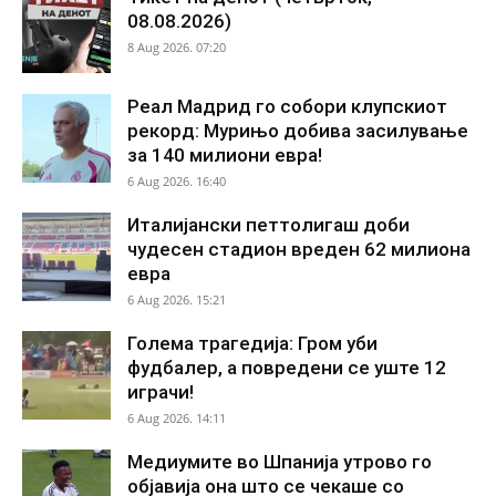
08.08.2026)
8 Aug 2026. 07:20
Реал Мадрид го собори клупскиот
рекорд: Мурињо добива засилување
за 140 милиони евра!
6 Aug 2026. 16:40
Италијански петтолигаш доби
чудесен стадион вреден 62 милиона
евра
6 Aug 2026. 15:21
Голема трагедија: Гром уби
фудбалер, а повредени се уште 12
играчи!
6 Aug 2026. 14:11
Медиумите во Шпанија утрово го
објавија она што се чекаше со