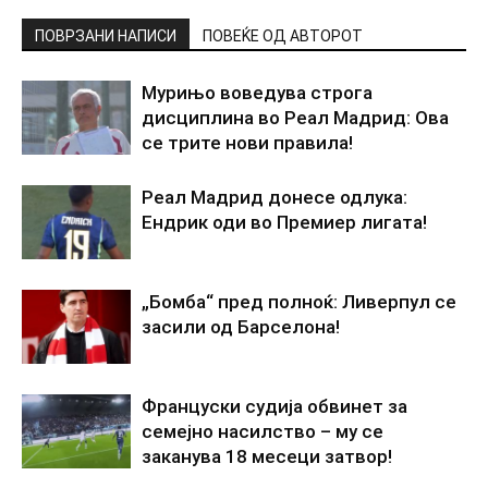
ПОВРЗАНИ НАПИСИ
ПОВЕЌЕ ОД АВТОРОТ
Мурињо воведува строга
дисциплина во Реал Мадрид: Ова
се трите нови правила!
Реал Мадрид донесе одлука:
Ендрик оди во Премиер лигата!
„Бомба“ пред полноќ: Ливерпул се
засили од Барселона!
Француски судија обвинет за
семејно насилство – му се
заканува 18 месеци затвор!