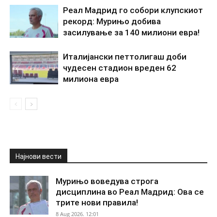
Реал Мадрид го собори клупскиот
рекорд: Мурињо добива
засилување за 140 милиони евра!
Италијански петтолигаш доби
чудесен стадион вреден 62
милиона евра
Најнови вести
Мурињо воведува строга
дисциплина во Реал Мадрид: Ова се
трите нови правила!
8 Aug 2026. 12:01