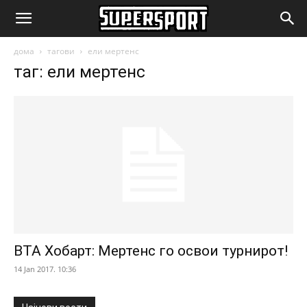
SuperSport.mk
дома
тагови
ели мертенс
таг: ели мертенс
ВТА Хобарт: Мертенс го освои турнирот!
14 Jan 2017. 10:36