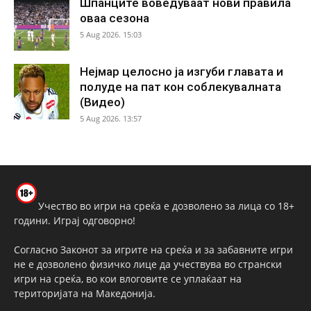
Шпанците воведуваат нови правила
оваа сезона
5 Aug 2026. 15:03
Нејмар целосно ја изгуби главата и
полуде на пат кон соблекувалната
(Видео)
5 Aug 2026. 13:57
Учество во игри на среќа е дозволено за лица со 18+
години. Играј одговорно!
Согласно Законот за игрите на среќа и за забавните игри
не е дозволено физичко лице да учествува во странски
игри на среќа, во кои влоговите се уплаќаат на
територијата на Македонија.