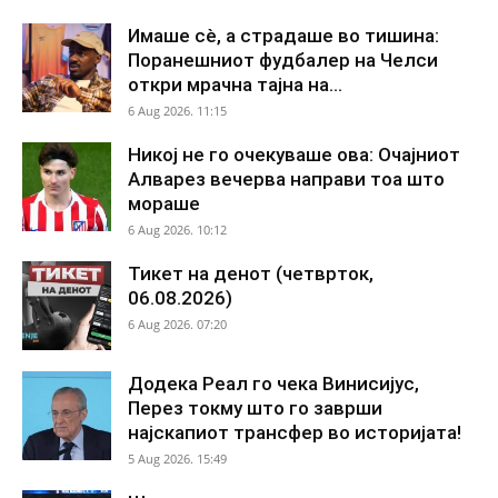
Имаше сè, а страдаше во тишина:
Поранешниот фудбалер на Челси
откри мрачна тајна на...
6 Aug 2026. 11:15
Никој не го очекуваше ова: Очајниот
Алварез вечерва направи тоа што
мораше
6 Aug 2026. 10:12
Тикет на денот (четврток,
06.08.2026)
6 Aug 2026. 07:20
Додека Реал го чека Винисијус,
Перез токму што го заврши
најскапиот трансфер во историјата!
5 Aug 2026. 15:49