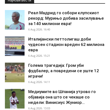
Најнови вести
Реал Мадрид го собори клупскиот
рекорд: Мурињо добива засилување
за 140 милиони евра!
6 Aug 2026. 16:40
Италијански петтолигаш доби
чудесен стадион вреден 62 милиона
евра
6 Aug 2026. 15:21
Голема трагедија: Гром уби
фудбалер, а повредени се уште 12
играчи!
6 Aug 2026. 14:11
Медиумите во Шпанија утрово го
објавија она што се чекаше со
недели: Винисиус Жуниор...
6 Aug 2026. 13:03