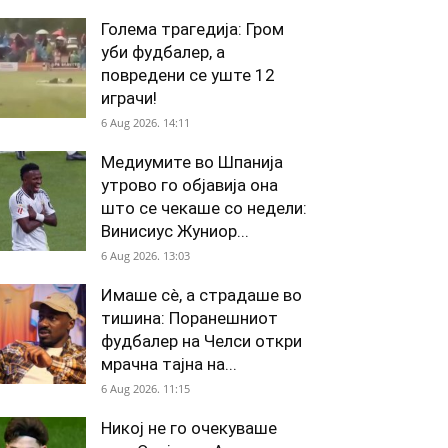
Голема трагедија: Гром
уби фудбалер, а
повредени се уште 12
играчи!
6 Aug 2026. 14:11
Медиумите во Шпанија
утрово го објавија она
што се чекаше со недели:
Винисиус Жуниор...
6 Aug 2026. 13:03
Имаше сè, а страдаше во
тишина: Поранешниот
фудбалер на Челси откри
мрачна тајна на...
6 Aug 2026. 11:15
Никој не го очекуваше