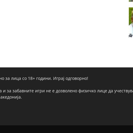
но за лица со 18+ години. Играј одговорно!
а и за забавните игри не е дозволено физичко лице да учествува
Македонија.