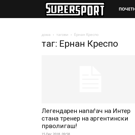
SuperSpo
ПОЧЕТ
дома
тагови
Ернан Креспо
таг: Ернан Креспо
Легендарен напаѓач на Интер
стана тренер на аргентински
прволигаш!
15 Dec 2018. 09:58