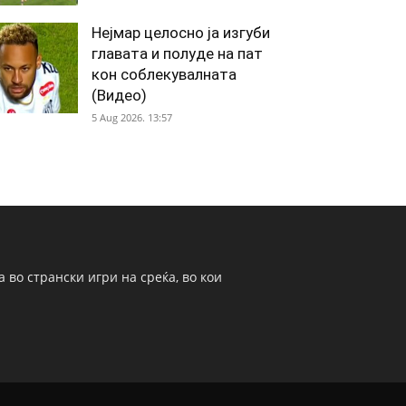
Нејмар целосно ја изгуби
главата и полуде на пат
кон соблекувалната
(Видео)
5 Aug 2026. 13:57
 во странски игри на среќа, во кои