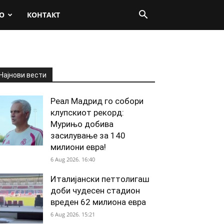
О
КОНТАКТ
Најнови вести
Реал Мадрид го собори
клупскиот рекорд:
Мурињо добива
засилување за 140
милиони евра!
6 Aug 2026. 16:40
Италијански петтолигаш
доби чудесен стадион
вреден 62 милиона евра
6 Aug 2026. 15:21