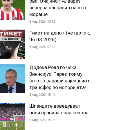
ова: Очајниот Алварез
вечерва направи тоа што
мораше
6 Aug 2026. 10:12
Тикет на денот (четврток,
06.08.2026)
6 Aug 2026. 07:20
Додека Реал го чека
Винисијус, Перез токму
што го заврши најскапиот
трансфер во историјата!
5 Aug 2026. 15:49
Шпанците воведуваат
нови правила оваа сезона
5 Aug 2026. 15:03