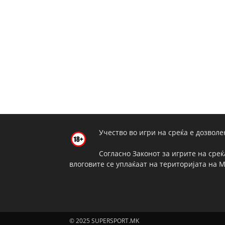
Учество во игри на среќа е дозволе
Согласно Законот за игрите на среќ
влоговите се уплаќаат на територијата на 
© 2025 SUPERSPORT.MK