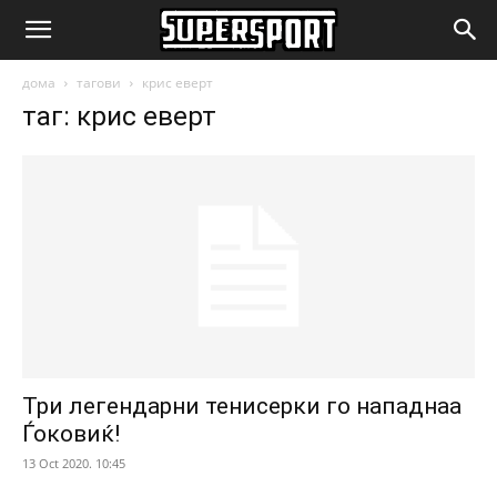
SuperSport.mk
дома
тагови
крис еверт
таг: крис еверт
Три легендарни тенисерки го нападнаа
Ѓоковиќ!
13 Oct 2020. 10:45