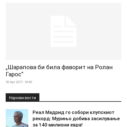
„Шарапова би била фаворит на Ролан
Гарос“
30 Apr 2017. 18:40
Најнови вести
Реал Мадрид го собори клупскиот
рекорд: Мурињо добива засилување
за 140 милиони евра!