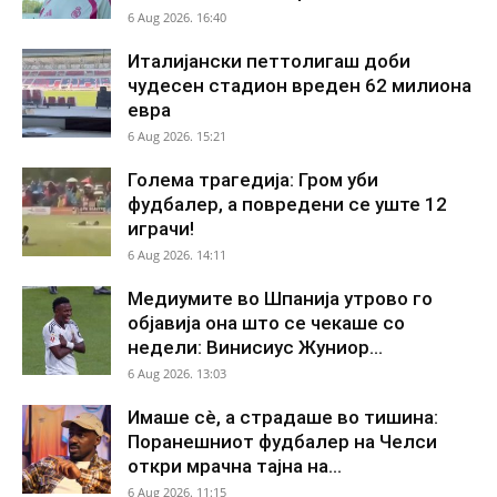
6 Aug 2026. 16:40
Италијански петтолигаш доби
чудесен стадион вреден 62 милиона
евра
6 Aug 2026. 15:21
Голема трагедија: Гром уби
фудбалер, а повредени се уште 12
играчи!
6 Aug 2026. 14:11
Медиумите во Шпанија утрово го
објавија она што се чекаше со
недели: Винисиус Жуниор...
6 Aug 2026. 13:03
Имаше сè, а страдаше во тишина:
Поранешниот фудбалер на Челси
откри мрачна тајна на...
6 Aug 2026. 11:15