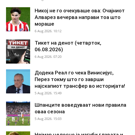
Никој не го очекуваше ова: Очајниот
Алварез вечерва направи тоа што
мораше
6 Aug 2026. 10:12
Тикет на денот (четврток,
06.08.2026)
6 Aug 2026. 07:20
Додека Реал го чека Винисијус,
Перез токму што го заврши
најскапиот трансфер во историјата!
5 Aug 2026. 15:49
Шпанците воведуваат нови правила
оваа сезона
5 Aug 2026. 15:03
Нејмар целосно ја изгуби главата и