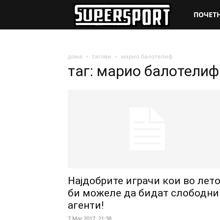
SuperSpo
ПОЧЕТ
дома
тагови
марио балотелиф
таг: марио балотелиф
Најдобрите играчи кои во лет
би можеле да бидат слободни
агенти!
7 Mar 2017. 21:38