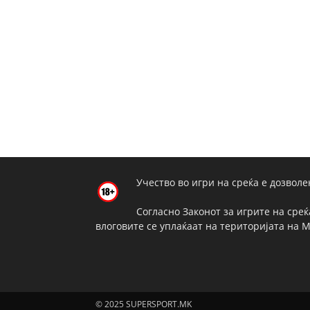
Учество во игри на среќа е дозволе
Согласно Законот за игрите на среќ
влоговите се уплаќаат на територијата на 
© 2025 SUPERSPORT.MK