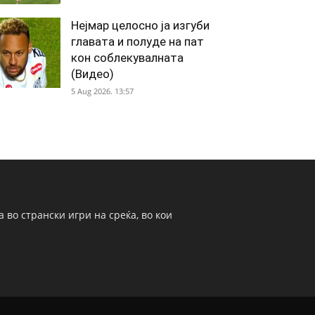
Нејмар целосно ја изгуби
главата и полуде на пат
кон соблекувалната
(Видео)
5 Aug 2026. 13:57
 во странски игри на среќа, во кои