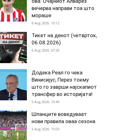
ова: Очајниот Алварез
вечерва направи тоа што
мораше
6 Aug 2026. 10:12
Тикет на денот (четврток,
06.08.2026)
6 Aug 2026. 07:20
Додека Реал го чека
Винисијус, Перез токму
што го заврши најскапиот
трансфер во историјата!
5 Aug 2026. 15:49
Шпанците воведуваат
нови правила оваа сезона
5 Aug 2026. 15:03