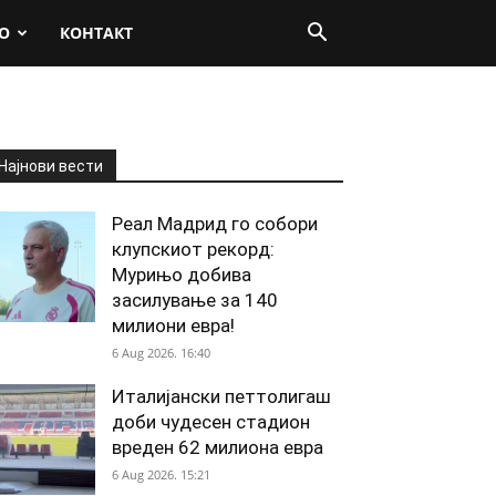
О
КОНТАКТ
Најнови вести
Реал Мадрид го собори
клупскиот рекорд:
Мурињо добива
засилување за 140
милиони евра!
6 Aug 2026. 16:40
Италијански петтолигаш
доби чудесен стадион
вреден 62 милиона евра
6 Aug 2026. 15:21