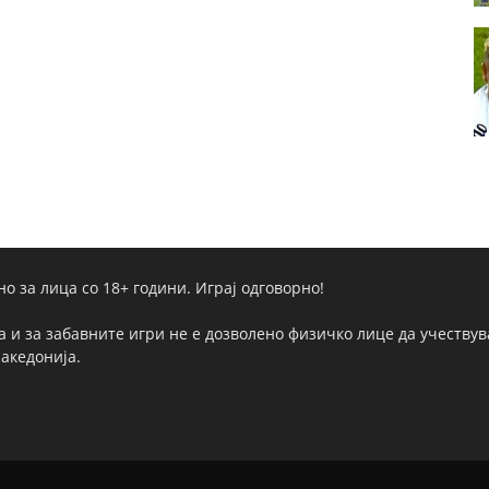
но за лица со 18+ години. Играј одговорно!
а и за забавните игри не е дозволено физичко лице да учествува
Македонија.