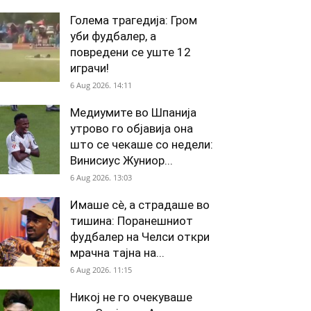
Голема трагедија: Гром
уби фудбалер, а
повредени се уште 12
играчи!
6 Aug 2026. 14:11
Медиумите во Шпанија
утрово го објавија она
што се чекаше со недели:
Винисиус Жуниор...
6 Aug 2026. 13:03
Имаше сè, а страдаше во
тишина: Поранешниот
фудбалер на Челси откри
мрачна тајна на...
6 Aug 2026. 11:15
Никој не го очекуваше