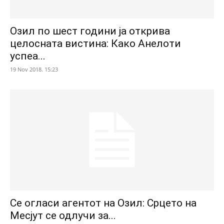
Озил по шест години ја открива
целосната вистина: Како Анелоти
успеа...
19 Nov 2018. 15:23
Се огласи агентот на Озил: Срцето на
Месјут се одлучи за...