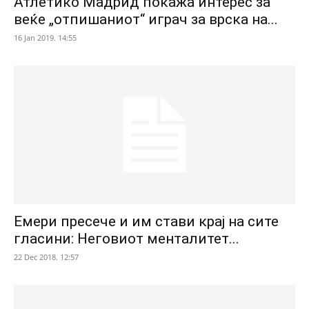
Атлетико Мадрид покажа интерес за
веќе „отпишаниот“ играч за врска на...
16 Jan 2019. 14:55
Емери пресече и им стави крај на сите
гласини: Неговиот менталитет...
22 Dec 2018. 12:57