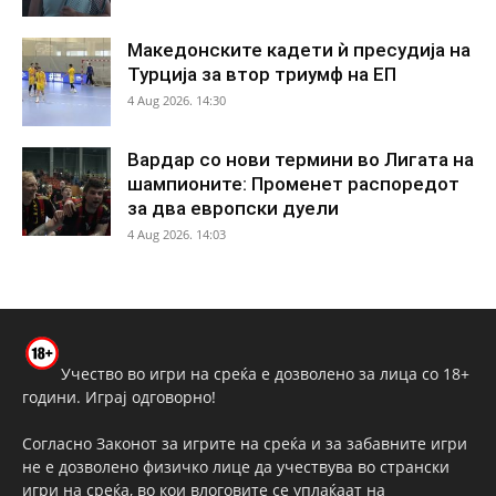
Македонските кадети ѝ пресудија на
Турција за втор триумф на ЕП
4 Aug 2026. 14:30
Вардар со нови термини во Лигата на
шампионите: Променет распоредот
за два европски дуели
4 Aug 2026. 14:03
Учество во игри на среќа е дозволено за лица со 18+
години. Играј одговорно!
Согласно Законот за игрите на среќа и за забавните игри
не е дозволено физичко лице да учествува во странски
игри на среќа, во кои влоговите се уплаќаат на