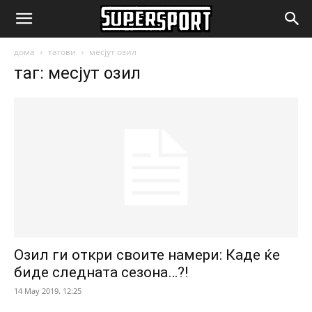
SuperSport.mk
дома
тагови
месјут озил
таг: месјут озил
Озил ги откри своите намери: Каде ќе
биде следната сезона…?!
14 May 2019. 12:25