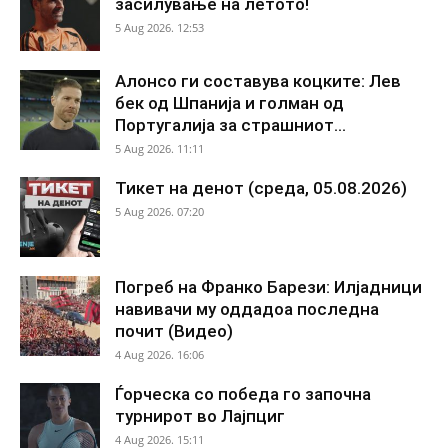
засилување на летото!
5 Aug 2026. 12:53
Алонсо ги составува коцките: Лев
бек од Шпанија и голман од
Португалија за страшниот...
5 Aug 2026. 11:11
Тикет на денот (среда, 05.08.2026)
5 Aug 2026. 07:20
Погреб на Франко Барези: Илјадници
навивачи му оддадоа последна
почит (Видео)
4 Aug 2026. 16:06
Ѓорческа со победа го започна
турнирот во Лајпциг
4 Aug 2026. 15:11