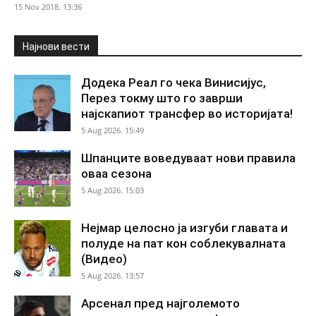
15 Nov 2018. 13:36
Најнови вести
Додека Реал го чека Винисијус,
Перез токму што го заврши
најскапиот трансфер во историјата!
5 Aug 2026. 15:49
Шпанците воведуваат нови правила
оваа сезона
5 Aug 2026. 15:03
Нејмар целосно ја изгуби главата и
полуде на пат кон соблекувалната
(Видео)
5 Aug 2026. 13:57
Арсенал пред најголемото