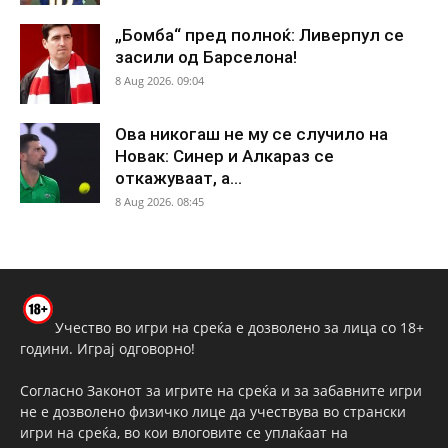
„Бомба“ пред полноќ: Ливерпул се
засили од Барселона!
8 Aug 2026. 09:04
Ова никогаш не му се случило на
Новак: Синер и Алкараз се
откажуваат, а...
8 Aug 2026. 08:45
Учество во игри на среќа е дозволено за лица со 18+
години. Играј одговорно!
Согласно Законот за игрите на среќа и за забавните игри
не е дозволено физичко лице да учествува во странски
игри на среќа, во кои влоговите се уплаќаат на