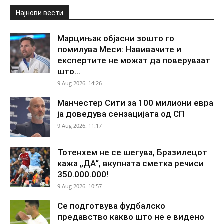
Најнови вести
Марцињак објасни зошто го
помилува Меси: Навивачите и
експертите не можат да поверуваат
што...
9 Aug 2026. 14:26
Манчестер Сити за 100 милиони евра
ја доведува сензацијата од СП
9 Aug 2026. 11:17
Тотенхем не се шегува, Бразилецот
кажа „ДА“, вкупната сметка речиси
350.000.000!
9 Aug 2026. 10:57
Се подготвува фудбалско
предавство какво што не е видено