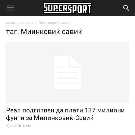
SuperSport.mk
дома
тагови
Миинковиќ савиќ
таг: Миинковиќ савиќ
Реал подготвен да плати 137 милиони
фунти за Милинковиќ-Савиќ
7 Jul 2018. 18:32