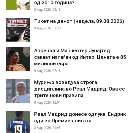
од 2010 година?
9 Aug 2026. 08:16
Тикет на денот (недела, 09.08.2026)
9 Aug 2026. 07:20
Арсенал и Манчестер Јунајтед
сакаат напаѓач од Интер: Цената е 85
милиони евра
9 Aug 2026. 07:18
Мурињо воведува строга
дисциплина во Реал Мадрид: Ова се
трите нови правила!
8 Aug 2026. 12:01
Реал Мадрид донесе одлука: Ендрик
оди во Премиер лигата!
8 Aug 2026. 09:43