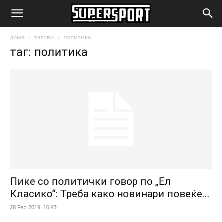
SuperSport.mk
дома
тагови
политика
таг: политика
Пике со политички говор по „Ел
Класико“: Треба како новинари повеќе...
28 Feb 2019. 16:43