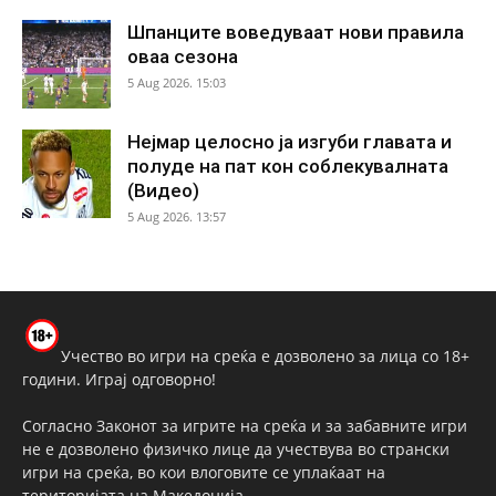
Шпанците воведуваат нови правила
оваа сезона
5 Aug 2026. 15:03
Нејмар целосно ја изгуби главата и
полуде на пат кон соблекувалната
(Видео)
5 Aug 2026. 13:57
Учество во игри на среќа е дозволено за лица со 18+
години. Играј одговорно!
Согласно Законот за игрите на среќа и за забавните игри
не е дозволено физичко лице да учествува во странски
игри на среќа, во кои влоговите се уплаќаат на
територијата на Македонија.