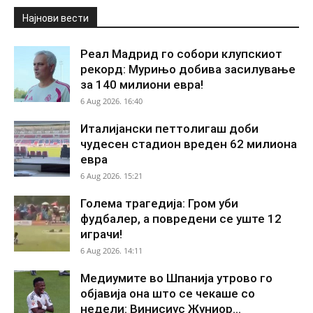
Најнови вести
Реал Мадрид го собори клупскиот
рекорд: Мурињо добива засилување
за 140 милиони евра!
6 Aug 2026. 16:40
Италијански петтолигаш доби
чудесен стадион вреден 62 милиона
евра
6 Aug 2026. 15:21
Голема трагедија: Гром уби
фудбалер, а повредени се уште 12
играчи!
6 Aug 2026. 14:11
Медиумите во Шпанија утрово го
објавија она што се чекаше со
недели: Винисиус Жуниор...