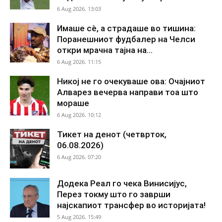
6 Aug 2026. 13:03
Имаше сè, а страдаше во тишина:
Поранешниот фудбалер на Челси
откри мрачна тајна на...
6 Aug 2026. 11:15
Никој не го очекуваше ова: Очајниот
Алварез вечерва направи тоа што
мораше
6 Aug 2026. 10:12
Тикет на денот (четврток,
06.08.2026)
6 Aug 2026. 07:20
Додека Реал го чека Винисијус,
Перез токму што го заврши
најскапиот трансфер во историјата!
5 Aug 2026. 15:49