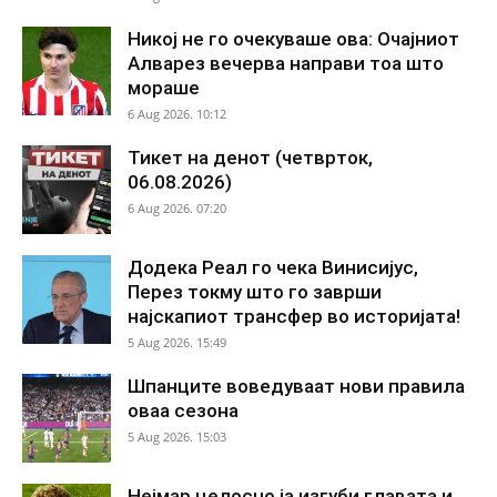
Никој не го очекуваше ова: Очајниот
Алварез вечерва направи тоа што
мораше
6 Aug 2026. 10:12
Тикет на денот (четврток,
06.08.2026)
6 Aug 2026. 07:20
Додека Реал го чека Винисијус,
Перез токму што го заврши
најскапиот трансфер во историјата!
5 Aug 2026. 15:49
Шпанците воведуваат нови правила
оваа сезона
5 Aug 2026. 15:03
Нејмар целосно ја изгуби главата и