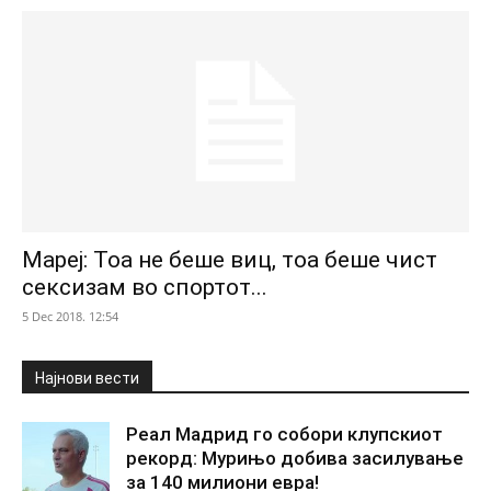
Мареј: Тоа не беше виц, тоа беше чист
сексизам во спортот...
5 Dec 2018. 12:54
Најнови вести
Реал Мадрид го собори клупскиот
рекорд: Мурињо добива засилување
за 140 милиони евра!