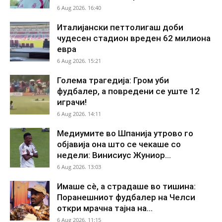
6 Aug 2026. 16:40
Италијански петтолигаш доби
чудесен стадион вреден 62 милиона
евра
6 Aug 2026. 15:21
Голема трагедија: Гром уби
фудбалер, а повредени се уште 12
играчи!
6 Aug 2026. 14:11
Медиумите во Шпанија утрово го
објавија она што се чекаше со
недели: Винисиус Жуниор...
6 Aug 2026. 13:03
Имаше сè, а страдаше во тишина:
Поранешниот фудбалер на Челси
откри мрачна тајна на...
6 Aug 2026. 11:15