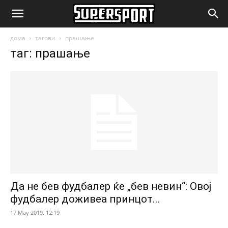
SuperSport.mk
дома
тагови
прашање
таг: прашање
Да не бев фудбалер ќе „бев невин“: Овој
фудбалер доживеа принцот...
17 May 2019. 12:19