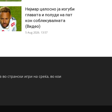
Нејмар целосно ја изгуби
главата и полуде на пат
кон соблекувалната
(Видео)
5 Aug 2026. 13:57
 во странски игри на среќа, во кои