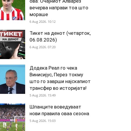
ова: Очајниот Алварез
вечерва направи тоа што
мораше
6 Aug 2026. 10:12
Тикет на денот (четврток,
06.08.2026)
6 Aug 2026. 07:20
Додека Реал го чека
Винисијус, Перез токму
што го заврши најскапиот
трансфер во историјата!
5 Aug 2026. 15:49
Шпанците воведуваат
нови правила оваа сезона
5 Aug 2026. 15:03