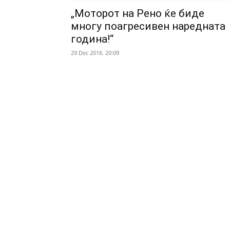
„Моторот на Рено ќе биде
многу поагресивен наредната
година!“
29 Dec 2016. 20:09