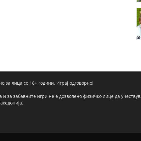
но за лица со 18+ години. Играј одговорно!
а и за забавните игри не е дозволено физичко лице да учествува
Македонија.