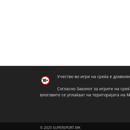
Учество во игри на среќа е дозволе
Согласно Законот за игрите на среќ
влоговите се уплаќаат на територијата на 
© 2025 SUPERSPORT.MK