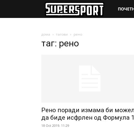
SuperSpo
ПОЧЕТ
дома
тагови
рено
таг: рено
Рено поради измама би може
да биде исфрлен од Формула 
18 Oct 2019. 11:29