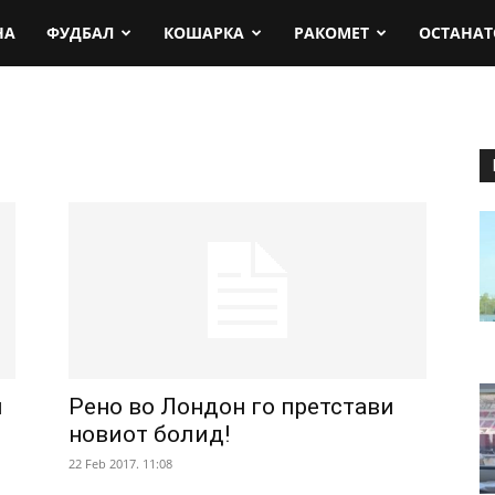
rt.mk
НА
ФУДБАЛ
КОШАРКА
РАКОМЕТ
ОСТАНАТ
л
Рено во Лондон го претстави
1
новиот болид!
22 Feb 2017. 11:08