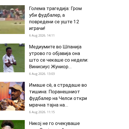
Голема трагедија: Гром
уби фудбалер, а
повредени се уште 12
играчи!
6 Aug 2026. 14:11
Медиумите во Шпанија
утрово го објавија она
што се чекаше со недели:
Винисиус Жуниор...
6 Aug 2026. 13:03
Имаше сè, а страдаше во
тишина: Поранешниот
фудбалер на Челси откри
мрачна тајна на...
6 Aug 2026. 11:15
Никој не го очекуваше