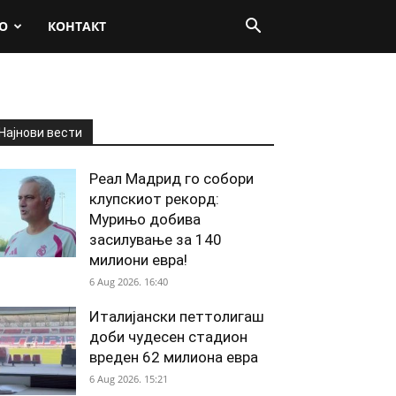
О
КОНТАКТ
Најнови вести
Реал Мадрид го собори
клупскиот рекорд:
Мурињо добива
засилување за 140
милиони евра!
6 Aug 2026. 16:40
Италијански петтолигаш
доби чудесен стадион
вреден 62 милиона евра
6 Aug 2026. 15:21