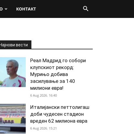
О
КОНТАКТ
Најнови вести
Реал Мадрид го собори
клупскиот рекорд:
Мурињо добива
засилување за 140
милиони евра!
6 Aug 2026. 16:40
Италијански петтолигаш
доби чудесен стадион
вреден 62 милиона евра
6 Aug 2026. 15:21