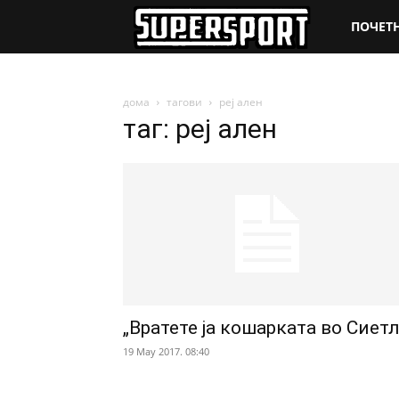
SuperSpo
ПОЧЕТ
дома
тагови
реј ален
таг: реј ален
„Вратете ја кошарката во Сиетл
19 May 2017. 08:40