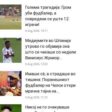
Голема трагедија: Гром
уби фудбалер, а
повредени се уште 12
играчи!
6 Aug 2026. 14:11
Медиумите во Шпанија
утрово го објавија она
што се чекаше со недели:
Винисиус Жуниор...
6 Aug 2026. 13:03
Имаше сè, а страдаше во
тишина: Поранешниот
фудбалер на Челси откри
мрачна тајна на...
6 Aug 2026. 11:15
Никој не го очекуваше