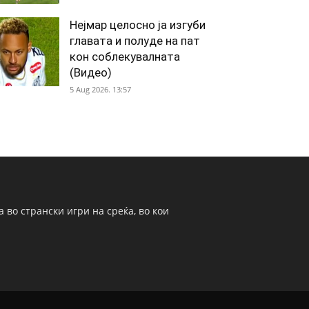
Нејмар целосно ја изгуби
главата и полуде на пат
кон соблекувалната
(Видео)
5 Aug 2026. 13:57
 во странски игри на среќа, во кои