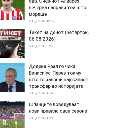
ова: Очајниот Алварез
вечерва направи тоа што
мораше
6 Aug 2026. 10:12
Тикет на денот (четврток,
06.08.2026)
6 Aug 2026. 07:20
Додека Реал го чека
Винисијус, Перез токму
што го заврши најскапиот
трансфер во историјата!
5 Aug 2026. 15:49
Шпанците воведуваат
нови правила оваа сезона
5 Aug 2026. 15:03