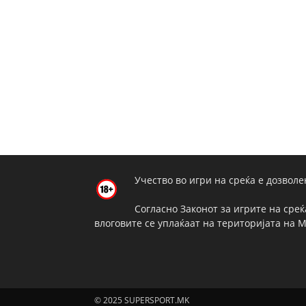
Учество во игри на среќа е дозволе
Согласно Законот за игрите на среќ
влоговите се уплаќаат на територијата на 
© 2025 SUPERSPORT.MK