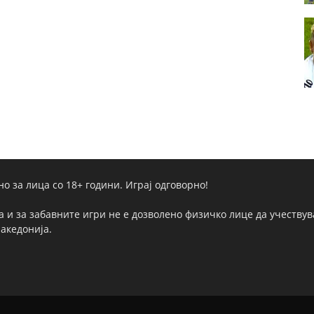
но за лица со 18+ години. Играј одговорно!
а и за забавните игри не е дозволено физичко лице да учествува
Македонија.