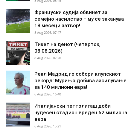
8 Aug 2026. 08:45
Француски судија обвинет за
семејно насилство – му се заканува
18 месеци затвор!
8 Aug 2026. 07:47
Тикет на денот (четврток,
08.08.2026)
8 Aug 2026. 07:20
Реал Мадрид го собори клупскиот
рекорд: Мурињо добива засилување
за 140 милиони евра!
6 Aug 2026. 16:40
Италијански петтолигаш доби
чудесен стадион вреден 62 милиона
евра
6 Aug 2026. 15:21