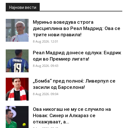
Најнови вести
Мурињо воведува строга
дисциплина во Реал Мадрид: Ова се
трите нови правила!
8 Aug 2026. 12:01
Реал Мадрид донесе одлука: Ендрик
оди во Премиер лигата!
8 Aug 2026. 09:43
„Бомба“ пред полноќ: Ливерпул се
засили од Барселона!
8 Aug 2026. 09:04
Ова никогаш не му се случило на
Новак: Синер и Алкараз се
откажуваат, а...