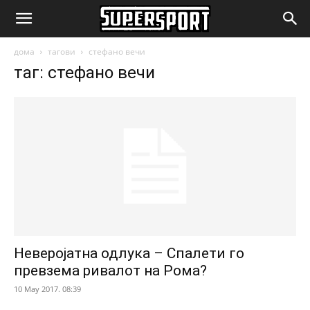
SuperSport.mk
дома
тагови
стефано вечи
таг: стефано вечи
Неверојатна одлука – Спалети го
превзема ривалот на Рома?
10 May 2017. 08:39