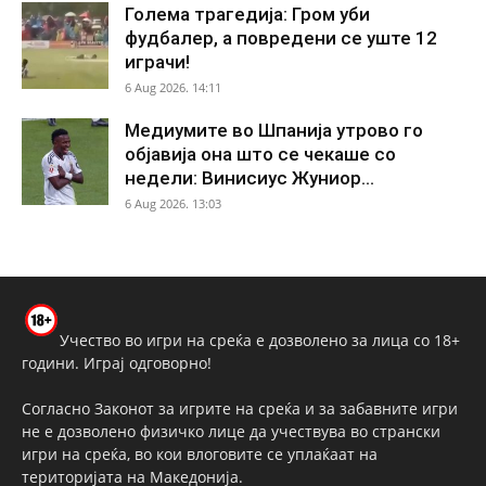
Голема трагедија: Гром уби
фудбалер, а повредени се уште 12
играчи!
6 Aug 2026. 14:11
Медиумите во Шпанија утрово го
објавија она што се чекаше со
недели: Винисиус Жуниор...
6 Aug 2026. 13:03
Учество во игри на среќа е дозволено за лица со 18+
години. Играј одговорно!
Согласно Законот за игрите на среќа и за забавните игри
не е дозволено физичко лице да учествува во странски
игри на среќа, во кои влоговите се уплаќаат на
територијата на Македонија.