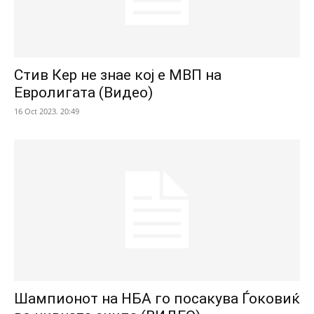
Стив Кер не знае кој е МВП на
Евролигата (Видео)
16 Oct 2023. 20:49
Шампионот на НБА го посакува Ѓоковиќ