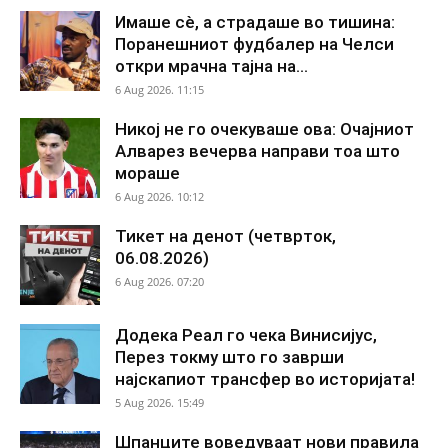
Имаше сè, а страдаше во тишина:
Поранешниот фудбалер на Челси
откри мрачна тајна на...
6 Aug 2026. 11:15
Никој не го очекуваше ова: Очајниот
Алварез вечерва направи тоа што
мораше
6 Aug 2026. 10:12
Тикет на денот (четврток,
06.08.2026)
6 Aug 2026. 07:20
Додека Реал го чека Винисијус,
Перез токму што го заврши
најскапиот трансфер во историјата!
5 Aug 2026. 15:49
Шпанците воведуваат нови правила