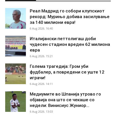
Реал Мадрид го собори клупскиот
рекорд: Мурињо добива засилување
за 140 милиони евра!
6 Aug 2026. 16:40
Италијански петтолигаш доби
чудесен стадион вреден 62 милиона
евра
6 Aug 2026. 15:21
Голема трагедија: Гром уби
фудбалер, а повредени се уште 12
играчи!
6 Aug 2026. 14:11
Медиумите во Шпанија утрово го
објавија она што се чекаше со
недели: Винисиус Жуниор...
6 Aug 2026. 13:03