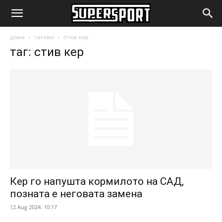
SuperSport.mk
дома
тагови
стив кер
таг: стив кер
Кер го напушта кормилото на САД,
позната е неговата замена
12 Aug 2024. 10:17