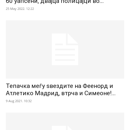
60 уапсени, двајца полицајци во...
25 May 2022. 12:22
Тепачка меѓу ѕвездите на Феенорд и
Атлетико Мадрид, втрча и Симеоне!...
9 Aug 2021. 10:32