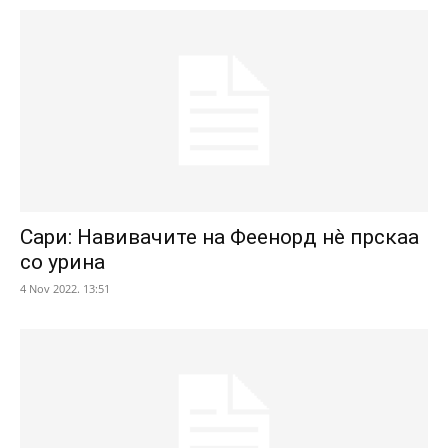
Сари: Навивачите на Феенорд нè прскаа
со урина
4 Nov 2022. 13:51