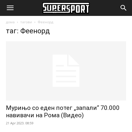
SuperSport.mk
дома
тагови
Феенорд
таг: Феенорд
Мурињо со еден потег „запали“ 70.000
навивачи на Рома (Видео)
21 Apr 2023. 08:59