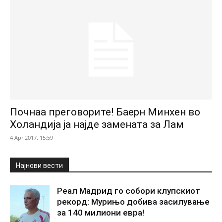
Почнаа преговорите! Баерн Минхен во
Холандија ја најде замената за Лам
4 Apr 2017. 15:59
Најнови вести
Реал Мадрид го собори клупскиот
рекорд: Мурињо добива засилување
за 140 милиони евра!