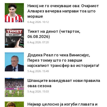
Никој не го очекуваше ова: Очајниот
Алварез вечерва направи тоа што
мораше
6 Aug 2026. 10:12
Тикет на денот (четврток,
06.08.2026)
6 Aug 2026. 07:20
Додека Реал го чека Винисијус,
Перез токму што го заврши
најскапиот трансфер во историјата!
5 Aug 2026. 15:49
Шпанците воведуваат нови правила
оваа сезона
5 Aug 2026. 15:03
Нејмар целосно ја изгуби главата и