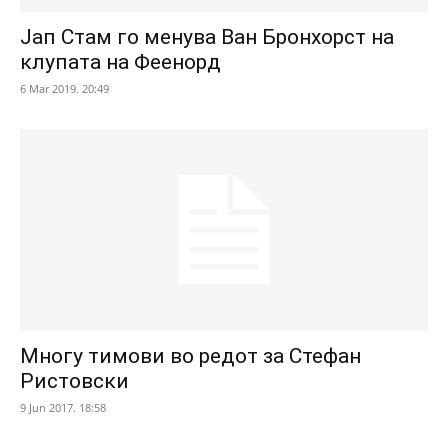
Јап Стам го менува Ван Бронхорст на
клупата на Феенорд
6 Mar 2019. 20:49
Многу тимови во редот за Стефан
Ристовски
9 Jun 2017. 18:58