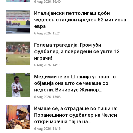
6 Aug 2026. 16:40
Италијански петтолигаш доби
чудесен стадион вреден 62 милиона
евра
6 Aug 2026. 15:21
Голема трагедија: Гром уби
фудбалер, а повредени се уште 12
играчи!
6 Aug 2026. 14:11
Медиумите во Шпанија утрово го
објавија она што се чекаше со
недели: Винисиус Жуниор...
6 Aug 2026. 13:03
Имаше сè, а страдаше во тишина:
Поранешниот фудбалер на Челси
откри мрачна тајна на...
6 Aug 2026. 11:15