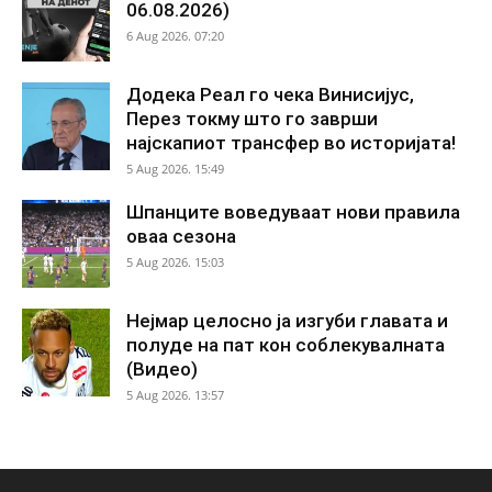
06.08.2026)
6 Aug 2026. 07:20
Додека Реал го чека Винисијус,
Перез токму што го заврши
најскапиот трансфер во историјата!
5 Aug 2026. 15:49
Шпанците воведуваат нови правила
оваа сезона
5 Aug 2026. 15:03
Нејмар целосно ја изгуби главата и
полуде на пат кон соблекувалната
(Видео)
5 Aug 2026. 13:57