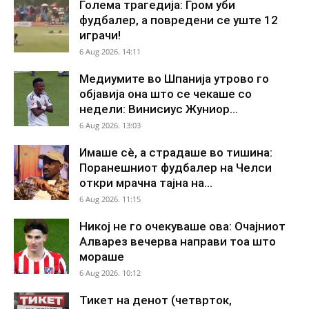
Голема трагедија: Гром уби
фудбалер, а повредени се уште 12
играчи!
6 Aug 2026. 14:11
Медиумите во Шпанија утрово го
објавија она што се чекаше со
недели: Винисиус Жуниор...
6 Aug 2026. 13:03
Имаше сè, а страдаше во тишина:
Поранешниот фудбалер на Челси
откри мрачна тајна на...
6 Aug 2026. 11:15
Никој не го очекуваше ова: Очајниот
Алварез вечерва направи тоа што
мораше
6 Aug 2026. 10:12
Тикет на денот (четврток,