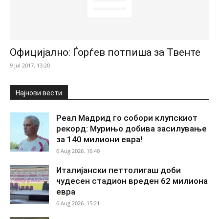
Официјално: Ѓорѓев потпиша за Твенте
9 Jul 2017. 13:20
Најнови вести
Реал Мадрид го собори клупскиот
рекорд: Мурињо добива засилување
за 140 милиони евра!
6 Aug 2026. 16:40
Италијански петтолигаш доби
чудесен стадион вреден 62 милиона
евра
6 Aug 2026. 15:21