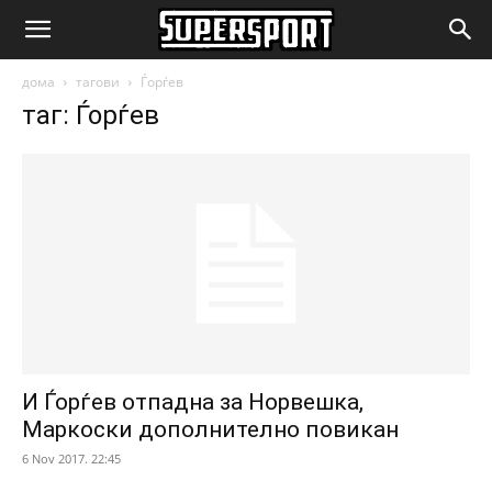
SuperSport.mk
дома
тагови
Ѓорѓев
таг: Ѓорѓев
И Ѓорѓев отпадна за Норвешка,
Маркоски дополнително повикан
6 Nov 2017. 22:45