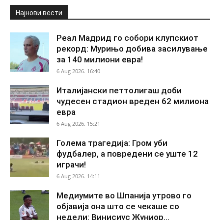
Најнови вести
Реал Мадрид го собори клупскиот
рекорд: Мурињо добива засилување
за 140 милиони евра!
6 Aug 2026. 16:40
Италијански петтолигаш доби
чудесен стадион вреден 62 милиона
евра
6 Aug 2026. 15:21
Голема трагедија: Гром уби
фудбалер, а повредени се уште 12
играчи!
6 Aug 2026. 14:11
Медиумите во Шпанија утрово го
објавија она што се чекаше со
недели: Винисиус Жуниор...