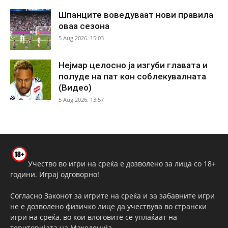
Шпанците воведуваат нови правила
оваа сезона
5 Aug 2026. 15:03
Нејмар целосно ја изгуби главата и
полуде на пат кон соблекувалната
(Видео)
5 Aug 2026. 13:57
Учество во игри на среќа е дозволено за лица со 18+
години. Играј одговорно!
Согласно Законот за игрите на среќа и за забавните игри
не е дозволено физичко лице да учествува во странски
игри на среќа, во кои влоговите се уплаќаат на
територијата на Македонија.