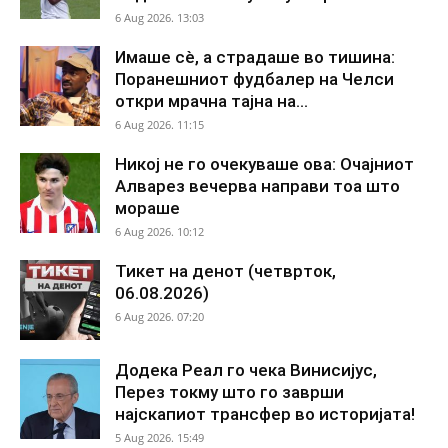
6 Aug 2026. 13:03
Имаше сè, а страдаше во тишина:
Поранешниот фудбалер на Челси
откри мрачна тајна на...
6 Aug 2026. 11:15
Никој не го очекуваше ова: Очајниот
Алварез вечерва направи тоа што
мораше
6 Aug 2026. 10:12
Тикет на денот (четврток,
06.08.2026)
6 Aug 2026. 07:20
Додека Реал го чека Винисијус,
Перез токму што го заврши
најскапиот трансфер во историјата!
5 Aug 2026. 15:49