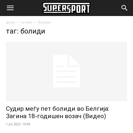
SuperSport.mk
дома
тагови
болиди
таг: болиди
Судир меѓу пет болиди во Белгија:
Загина 18-годишен возач (Видео)
1 Jul 2023. 19:45